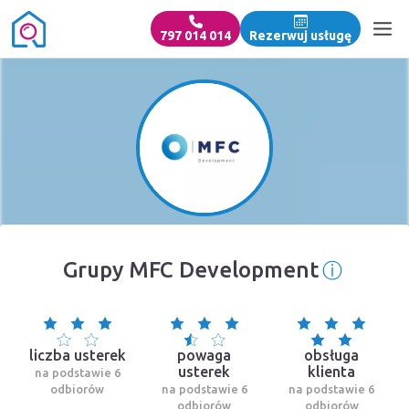
797 014 014
Rezerwuj usługę
ⓘ
Grupy MFC Development
Informa
liczba usterek
powaga
obsługa
usterek
klienta
na podstawie 6
odbiorów
na podstawie 6
na podstawie 6
odbiorów
odbiorów