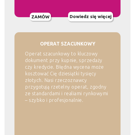
Dowiedz się więcej
ZAMÓW
OPERAT SZACUNKOWY
Operat szacunkowy to kluczowy
dokument przy kupnie, sprzedaży
czy kredycie. Błędna wycena może
kosztować Cię dziesiątki tysięcy
złotych. Nasi rzeczoznawcy
przygotują rzetelny operat, zgodny
ze standardami i realiami rynkowymi
– szybko i profesjonalnie.