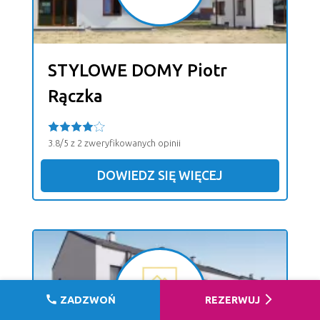
STYLOWE DOMY Piotr
Rączka
3.8/5 z 2 zweryfikowanych opinii
DOWIEDZ SIĘ WIĘCEJ
call
arrow_forward_ios
ZADZWOŃ
REZERWUJ