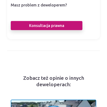
Masz problem z deweloperem?
Nasi prawnicy pomogą Ci w sporze z
deweloperem.
Konsultacja prawna
Zobacz też opinie o innych
deweloperach: