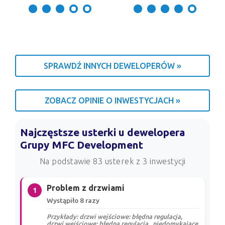
SPRAWDŹ INNYCH DEWELOPERÓW »
ZOBACZ OPINIE O INWESTYCJACH »
Najczęstsze usterki u dewelopera
Grupy MFC Development
Na podstawie 83 usterek z 3 inwestycji
Problem z drzwiami
1
Wystąpiło 8 razy
Przykłady: drzwi wejściowe: błędna regulacja,
drzwi wejściowe: błędna regulacja., niedomykające