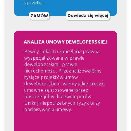
sprzętu.
Dowiedz się więcej
ZAMÓW
ANALIZA UMOWY DEWELOPERSKIEJ
Pewny Lokal to kancelaria prawna
wyspecjalizowana w prawie
deweloperskim i prawie
nieruchomości. Przeanalizowaliśmy
tysiące projektów umów
deweloperskich i wiemy jakie kruczki
umowne są stosowane przez
poszczególnych deweloperów.
Uniknij niepotrzebnych ryzyk przy
podpisywaniu umowy.