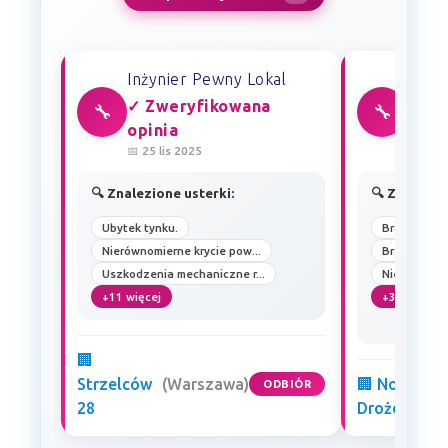
Inżynier Pewny Lokal
Inżyn
✓ Zweryfikowana
✓ Zw
🔧
🔧
opinia
opin
📅 25 lis 2025
📅 12 
🔍 Znalezione usterki:
🔍 Znalezio
Ubytek tynku.
Brak podłącz
Nierównomierne krycie pow...
Brak podłącz
Uszkodzenia mechaniczne r...
Niewłączone
+11 więcej
+35 więcej
🏢
Strzelców
(Warszawa)
🏢 Nowa
ODBIÓR
28
Drożdżowni