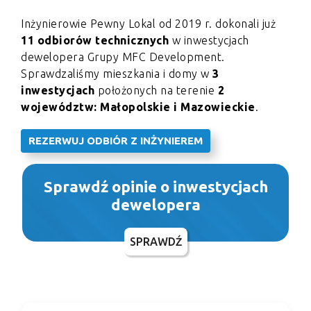
Inżynierowie Pewny Lokal od 2019 r. dokonali już
11 odbiorów technicznych
w inwestycjach
dewelopera Grupy MFC Development.
Sprawdzaliśmy mieszkania i domy w
3
inwestycjach
położonych na terenie
2
województw: Małopolskie i Mazowieckie
.
REZERWUJ ODBIÓR Z INŻYNIEREM
Sprawdź opinie o inwestycjach
dewelopera
SPRAWDŹ