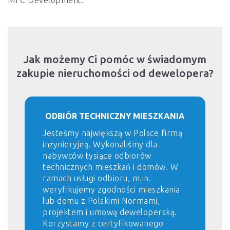
MFC Development.
Jak możemy Ci pomóc w świadomym
zakupie nieruchomości od dewelopera?
ODBIÓR TECHNICZNY MIESZKANIA
Jesteśmy największą w Polsce firmą
inżynieryjną. Wykonaliśmy dla
nabywców tysiące odbiorów
technicznych mieszkań i domów. W
ramach usługi odbioru, m.in.
weryfikujemy zgodności mieszkania
lub domu z Polskimi Normami,
projektem i umową deweloperską.
Korzystamy z certyfikowanego