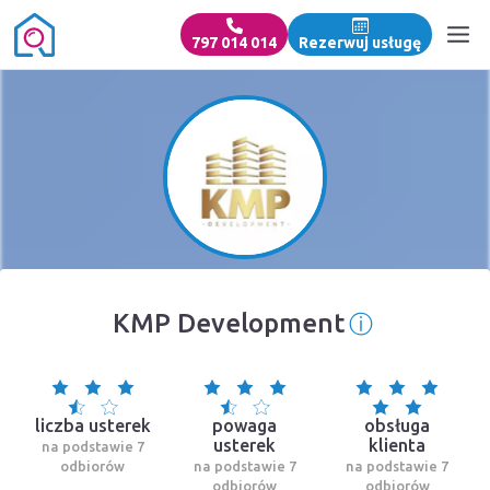
797 014 014
Rezerwuj usługę
ⓘ
KMP Development
Informacja
liczba usterek
powaga
obsługa
usterek
klienta
na podstawie 7
odbiorów
na podstawie 7
na podstawie 7
odbiorów
odbiorów