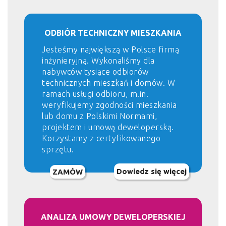
ODBIÓR TECHNICZNY MIESZKANIA
Jesteśmy największą w Polsce firmą
inżynieryjną. Wykonaliśmy dla
nabywców tysiące odbiorów
technicznych mieszkań i domów. W
ramach usługi odbioru, m.in.
weryfikujemy zgodności mieszkania
lub domu z Polskimi Normami,
projektem i umową deweloperską.
Korzystamy z certyfikowanego
sprzętu.
Dowiedz się więcej
ZAMÓW
ANALIZA UMOWY DEWELOPERSKIEJ