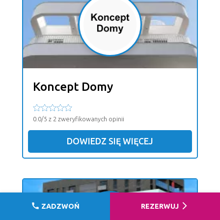
Koncept Domy
0.0/5 z 2 zweryfikowanych opinii
DOWIEDZ SIĘ WIĘCEJ
call
arrow_forward_ios
ZADZWOŃ
REZERWUJ