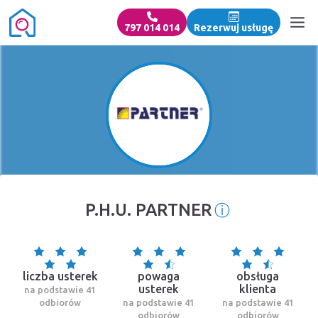
797 014 014
Rezerwuj usługę
ⓘ
P.H.U. PARTNER
Informacja o
liczba usterek
powaga
obsługa
usterek
klienta
na podstawie 41
odbiorów
na podstawie 41
na podstawie 41
odbiorów
odbiorów