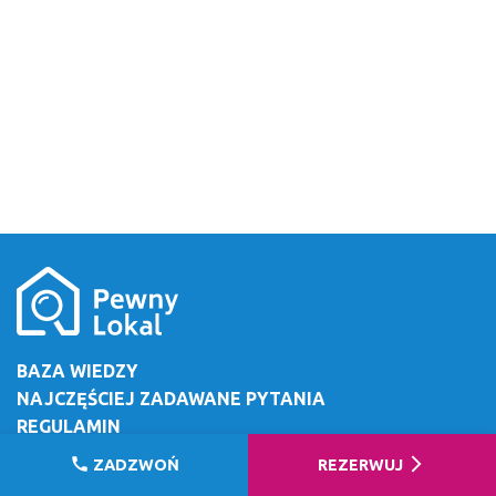
BAZA WIEDZY
NAJCZĘŚCIEJ ZADAWANE PYTANIA
REGULAMIN
O FIRMIE
call
arrow_forward_ios
ZADZWOŃ
REZERWUJ
REKRUTACJA