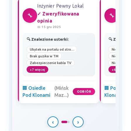
Inżynier Pewny Lokal
Inżyn
✓ Zweryfikowana
✓ Zw
🔧
🔧
opinia
opin
📅 15 gru 2025
📅 17 k
🔍 Znalezione usterki:
🔍 Znalezio
Ubytek na portalu od stro...
Nieszczelno
Brak guzika w TM
Nieszczelno
Zabezpieczenie kabla TV
Nieprawidłow
+7 więcej
+6 więcej
🏢 Osiedle
(Mińsk
🏢 Pod
ODBIÓR
Pod Klonami
Maz...)
Klonami
‹
›