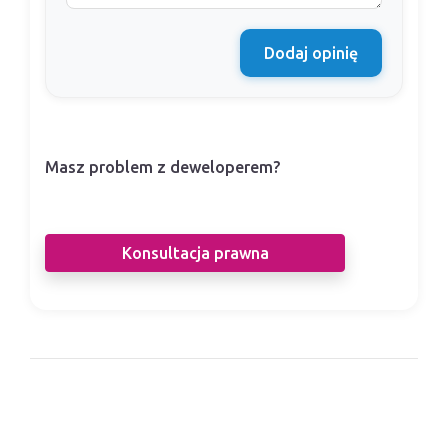
Dodaj opinię
Masz problem z deweloperem?
Nasi prawnicy pomogą Ci w sporze z
deweloperem.
Konsultacja prawna