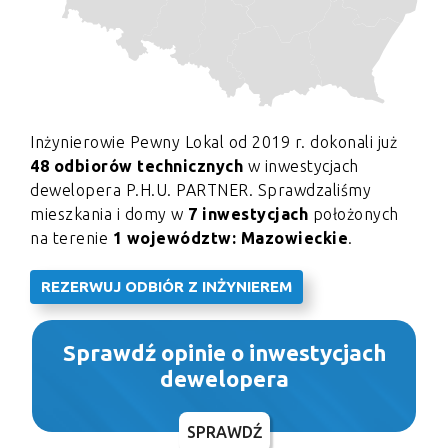
Inżynierowie Pewny Lokal od 2019 r. dokonali już
48 odbiorów technicznych
w inwestycjach
dewelopera P.H.U. PARTNER. Sprawdzaliśmy
mieszkania i domy w
7 inwestycjach
położonych
na terenie
1 województw: Mazowieckie
.
REZERWUJ ODBIÓR Z INŻYNIEREM
Sprawdź opinie o inwestycjach
dewelopera
SPRAWDŹ