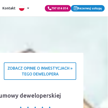
Kontakt
797 014 014
Rezerwuj usługę
ZOBACZ OPINIE O INWESTYCJACH »
TEGO DEWELOPERA
a o źródle ocen
a umowy deweloperskiej