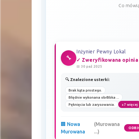
Co mówią
Inżynier Pewny Lokal
🔧
✓ Zweryfikowana opinia
📅 30 paź 2025
🔍 Znalezione usterki:
Brak kąta prostego.
Błędnie wykonana obrBbka ...
Pęknięcia lub zarysowania.
+7 więcej
🏢 Nowa
(Murowana
ODBI
Murowana
...)