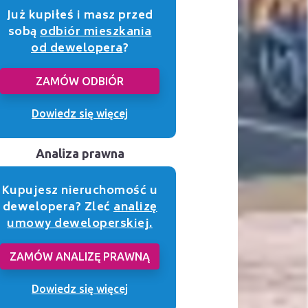
Już kupiłeś i masz przed
sobą
odbiór mieszkania
od dewelopera
?
ZAMÓW ODBIÓR
Dowiedz się więcej
Analiza prawna
Kupujesz nieruchomość u
dewelopera? Zleć
analizę
umowy deweloperskiej.
ZAMÓW ANALIZĘ PRAWNĄ
Dowiedz się więcej