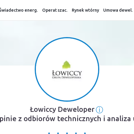
Świadectwo energ.
Operat szac.
Rynek wtórny
Umowa dewel.
ⓘ
Łowiccy Deweloper
Informacj
pinie z odbiorów technicznych i analiz