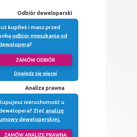
Odbiór deweloperski
Już kupiłeś i masz przed
sobą
odbiór mieszkania od
dewelopera
?
ZAMÓW ODBIÓR
Dowiedz się więcej
Analiza prawna
Kupujesz nieruchomość u
dewelopera? Zleć
analizę
umowy deweloperskiej.
ZAMÓW ANALIZĘ PRAWNĄ