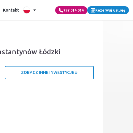
Kontakt
797 014 014
Rezerwuj usługę
nstantynów Łódzki
ZOBACZ INNE INWESTYCJE »