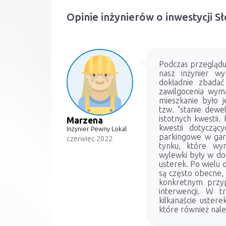
Opinie inżynierów o inwestycji 
Podczas przeglądu 
nasz inżynier wy
dokładnie zbadać
zawilgocenia wyma
mieszkanie było j
tzw. "stanie dewe
istotnych kwestii
Marzena
kwestii dotyczący
Inżynier Pewny Lokal
parkingowe w gar
czerwiec 2022
tynku, które wym
wylewki były w do
usterek. Po wielu 
są często obecne, 
konkretnym przy
interwencji. W t
kilkanaście uster
które również nale