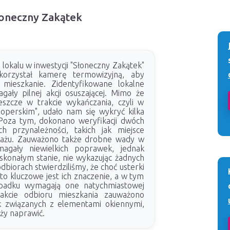
Słoneczny Zakątek
lokalu w inwestycji "Słoneczny Zakątek"
korzystał kamerę termowizyjną, aby
 mieszkanie. Zidentyfikowane lokalne
gały pilnej akcji osuszającej. Mimo że
eszcze w trakcie wykańczania, czyli w
loperskim", udało nam się wykryć kilka
. Poza tym, dokonano weryfikacji dwóch
ch przynależności, takich jak miejsce
ażu. Zauważono także drobne wady w
agały niewielkich poprawek, jednak
skonałym stanie, nie wykazując żadnych
odbiorach stwierdziliśmy, że choć usterki
to kluczowe jest ich znaczenie, a w tym
padku wymagają one natychmiastowej
rakcie odbioru mieszkania zauważono
ek związanych z elementami okiennymi,
ży naprawić.