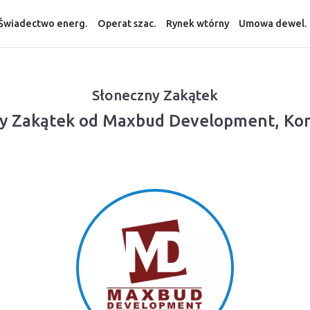
Świadectwo energ.
Operat szac.
Rynek wtórny
Umowa dewel.
Słoneczny Zakątek
ny Zakątek od Maxbud Development, Ko