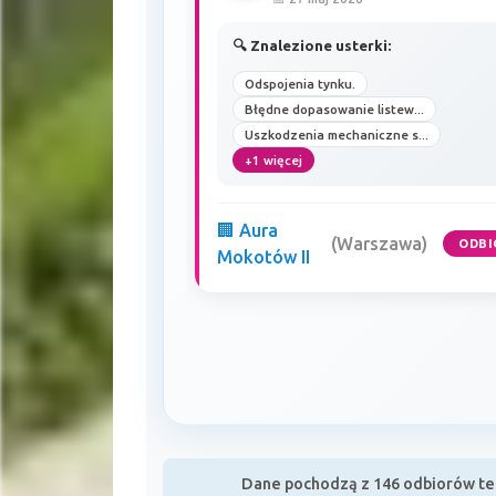
🔍 Znalezione usterki:
Odspojenia tynku.
Błędne dopasowanie listew...
Uszkodzenia mechaniczne s...
+1 więcej
🏢 Aura
(Warszawa)
ODBI
Mokotów II
Dane pochodzą z 146 odbiorów tec