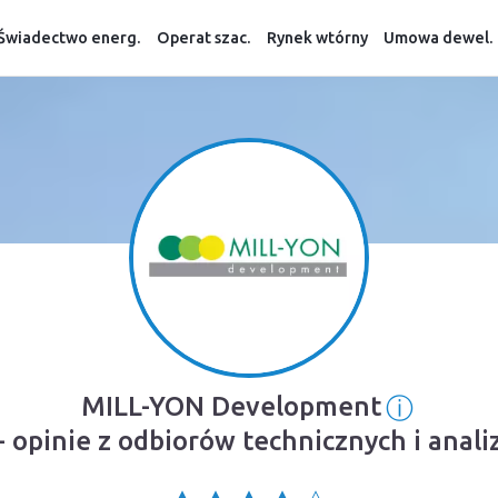
Świadectwo energ.
Operat szac.
Rynek wtórny
Umowa dewel.
ⓘ
MILL-YON Development
Informa
opinie z odbiorów technicznych i anal