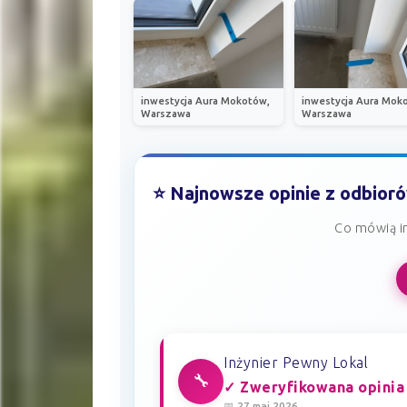
inwestycja Aura Mokotów,
inwestycja Aura Mok
Warszawa
Warszawa
⭐ Najnowsze opinie z odbior
Co mówią i
Inżynier Pewny Lokal
🔧
✓ Zweryfikowana opinia
📅 27 maj 2026