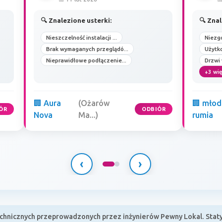
🔍 Znalezione usterki:
🔍 Znal
Nieszczelność instalacji ...
Niezgo
Brak wymaganych przeglądó...
Użytko
Nieprawidłowe podłączenie...
Drzwi 
+3 wię
🏢 Aura
(Ożarów
🏢 młod
ÓR
ODBIÓR
Nova
Ma...)
rumia
‹
›
hnicznych przeprowadzonych przez inżynierów Pewny Lokal. Statys