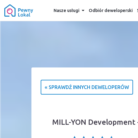
Nasze usługi
Odbiór deweloperski
« SPRAWDŹ INNYCH DEWELOPERÓW
MILL-YON Development - 