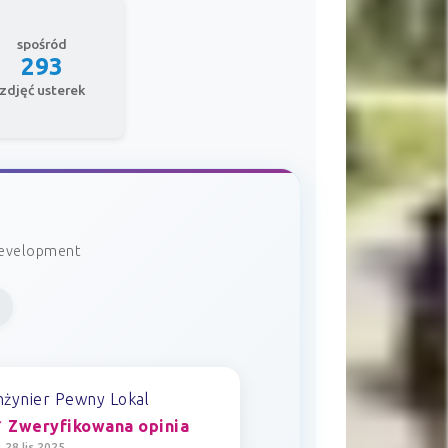
spośród
293
zdjęć usterek
Development
nżynier Pewny Lokal
 Zweryfikowana opinia
 28 lis 2025