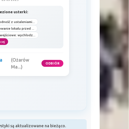
ezione usterki:
dność z ustaleniami...
wanie lokalu przed ...
wejściowe: wychłodz...
cej
a
(Ożarów
ODBIÓR
Ma...)
tyki są aktualizowane na bieżąco.