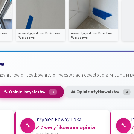
otów,
inwestycja Aura Mokotów,
inwestycja Aura Mokotów,
Warszawa
Warszawa
ów
nżynierowie i użytkownicy o inwestycjach dewelopera MILL-YON 
🔧 Opinie inżynierów
👥 Opinie użytkowników
3
4
Inżynier Pewny Lokal
I
🔧
🔧
✓ Zweryfikowana opinia
✓
📅 11 lut 2026
