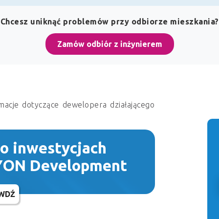
Chcesz uniknąć problemów przy odbiorze mieszkania?
Zamów odbiór z inżynierem
macje dotyczące dewelopera działającego
 o inwestycjach
-YON Development
WDŹ