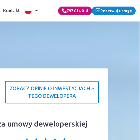
Kontakt
797 014 014
Rezerwuj usługę
ZOBACZ OPINIE O INWESTYCJACH »
TEGO DEWELOPERA
cja o źródle ocen
iza umowy deweloperskiej