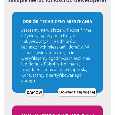
zakupie nieruchomości od dewelopera?
ODBIÓR TECHNICZNY MIESZKANIA
Jesteśmy największą w Polsce firmą
inżynieryjną. Wykonaliśmy dla
nabywców tysiące odbiorów
technicznych mieszkań i domów. W
ramach usługi odbioru, m.in.
weryfikujemy zgodności mieszkania
lub domu z Polskimi Normami,
projektem i umową deweloperską.
Korzystamy z certyfikowanego
sprzętu.
Dowiedz się więcej
ZAMÓW