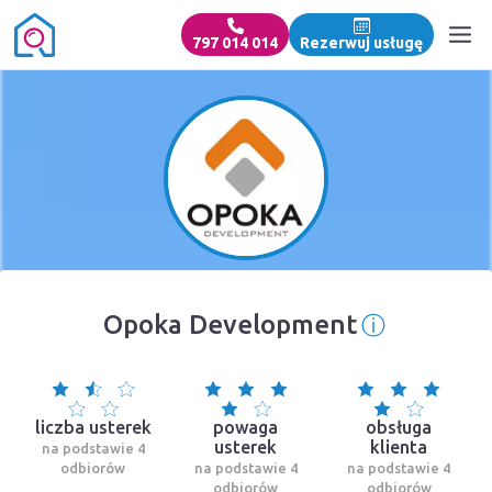
797 014 014
Rezerwuj usługę
ⓘ
Opoka Development
Informacj
liczba usterek
powaga
obsługa
usterek
klienta
na podstawie 4
odbiorów
na podstawie 4
na podstawie 4
odbiorów
odbiorów