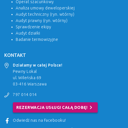
Operat szacunkowy
Analiza umowy deweloperskiej
Audyt techniczny (ryn. wtórny)
Audyt prawny (ryn. wtórny)
Sprawdzenie ekipy
Audyt działki
Badanie termowizyjne
KONTAKT
Działamy w całej Polsce!
Pewny Lokal
ul. Wileńska 69
03-416 Warszawa
797 014 014
chevron_right
REZERWACJA USŁUGI CAŁĄ DOBĘ!
Odwiedź nas na Facebooku!