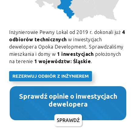
Inżynierowie Pewny Lokal od 2019 r. dokonali już
4
odbiorów technicznych
w inwestycjach
dewelopera Opoka Development. Sprawdzaliśmy
mieszkania i domy w
1 inwestycjach
położonych
na terenie
1 województw: Śląskie
.
REZERWUJ ODBIÓR Z INŻYNIEREM
Sprawdź opinie o inwestycjach
dewelopera
SPRAWDŹ