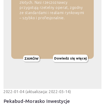
złotych. Nasi rzeczoznawcy
przygotują rzetelny operat, zgodny
ze standardami i realiami rynkowymi
– szybko i profesjonalnie.
Dowiedz się więcej
ZAMÓW
2022-01-04 (aktualizacja: 2022-03-14)
Pekabud-Morasko Inwestycje