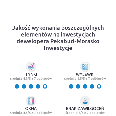
Jakość wykonania poszczególnych
elementów na inwestycjach
dewelopera Pekabud-Morasko
Inwestycje
TYNKI
WYLEWKI
średnia 4.3/5 z 7 odbiorów
średnia 4.5/5 z 7 odbiorów
OKNA
BRAK ZAWILGOCEŃ
średnia 4.5/5 z 7 odbiorów
średnia 5/5 z 7 odbiorów