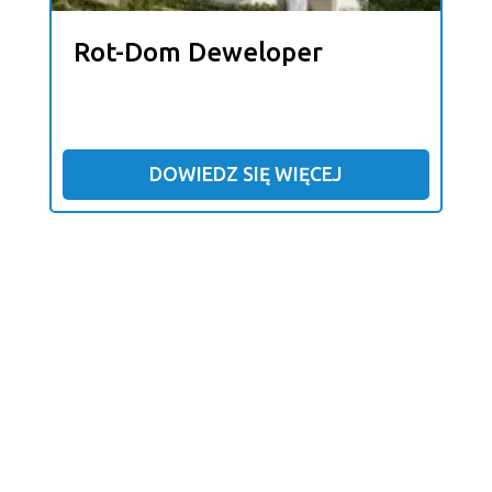
Rot-Dom Deweloper
DOWIEDZ SIĘ WIĘCEJ