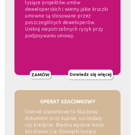
tysiące projektów umów
deweloperskich i wiemy jakie kruczki
umowne są stosowane przez
poszczególnych deweloperów.
Uniknij niepotrzebnych ryzyk przy
podpisywaniu umowy.
Dowiedz się więcej
ZAMÓW
OPERAT SZACUNKOWY
Operat szacunkowy to kluczowy
dokument przy kupnie, sprzedaży
czy kredycie. Błędna wycena może
kosztować Cię dziesiątki tysięcy