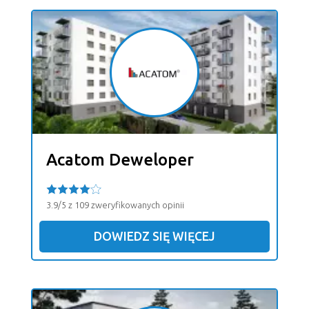
Acatom Deweloper
3.9/5 z 109 zweryfikowanych opinii
DOWIEDZ SIĘ WIĘCEJ