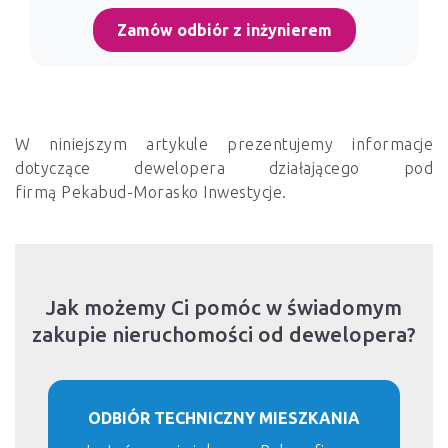
Zamów odbiór z inżynierem
W niniejszym artykule prezentujemy informacje
dotyczące dewelopera działającego pod
firmą Pekabud-Morasko Inwestycje.
Jak możemy Ci pomóc w świadomym
zakupie nieruchomości od dewelopera?
ODBIÓR TECHNICZNY MIESZKANIA