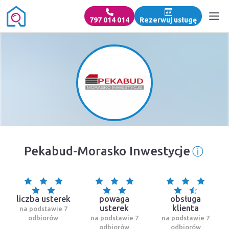
797 014 014
Rezerwuj usługę
ⓘ
Pekabud-Morasko Inwestycje
Infor
liczba usterek
powaga
obsługa
usterek
klienta
na podstawie 7
odbiorów
na podstawie 7
na podstawie 7
odbiorów
odbiorów