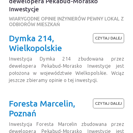
dewelopera Pekabud-Morasko
Inwestycje
WIARYGODNE OPINIE INŻYNIERÓW PEWNY LOKAL Z
ODBIORÓW MIESZKAŃ
Dymka 214,
CZYTAJ DALEJ
Wielkopolskie
Inwestycja Dymka 214 zbudowana przez
dewelopera Pekabud-Morasko Inwestycje jest
położona w województwie Wielkopolskie. Wciąz
jeszcze zbieramy opinie o tej inwestycji.
Foresta Marcelin,
CZYTAJ DALEJ
Poznań
Inwestycja Foresta Marcelin zbudowana przez
dewelopera Pekabud-Morasko Inwestycje jest