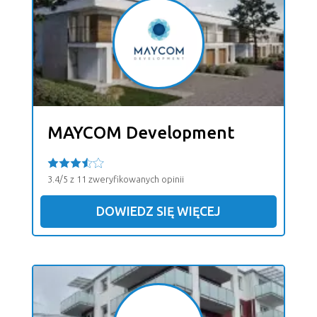
MAYCOM Development
3.4/5 z 11 zweryfikowanych opinii
DOWIEDZ SIĘ WIĘCEJ