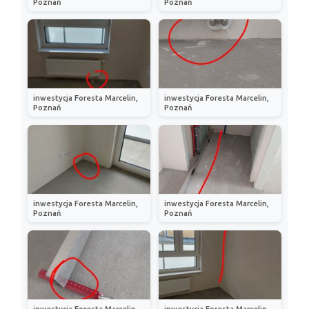
Poznań
Poznań
inwestycja Foresta Marcelin,
inwestycja Foresta Marcelin,
Poznań
Poznań
inwestycja Foresta Marcelin,
inwestycja Foresta Marcelin,
Poznań
Poznań