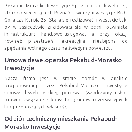
Pekabud-Morasko Inwestycje Sp. z o.o. to deweloper,
którego siedzibą jest Poznań. Tworzy inwestycje Biała
Góra czy Karpia 25. Stara się realizować inwestycje tak,
by w sąsiedztwie znajdowała się w pełni rozwinięta
infrastruktura handlowo-usługowa, a przy okazji
również przestrzeń rekreacyjna, niezbędna do
spędzania wolnego czasu na świeżym powietrzu.
Umowa deweloperska Pekabud-Morasko
Inwestycje
Nasza firma jest w stanie pomóc w analizie
proponowanej przez Pekabud-Morasko Inwestycje
umowy deweloperskiej, ponieważ świadczymy usługi
prawne związane z konsultacją umów rezerwacyjnych
lub przenoszących własność.
Odbiór techniczny mieszkania Pekabud-
Morasko Inwestycje