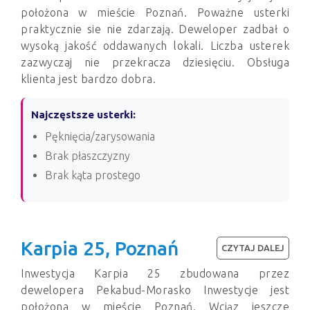
położona w mieście Poznań. Poważne usterki
praktycznie sie nie zdarzają. Deweloper zadbał o
wysoką jakość oddawanych lokali. Liczba usterek
zazwyczaj nie przekracza dziesięciu. Obsługa
klienta jest bardzo dobra.
Najczęstsze usterki:
Pęknięcia/zarysowania
Brak płaszczyzny
Brak kąta prostego
Karpia 25, Poznań
CZYTAJ DALEJ
Inwestycja Karpia 25 zbudowana przez
dewelopera Pekabud-Morasko Inwestycje jest
położona w mieście Poznań. Wciąz jeszcze