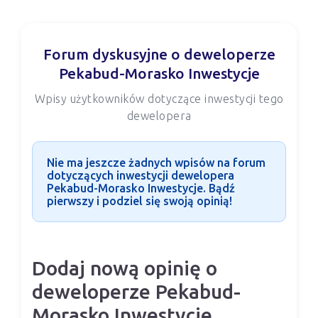
Forum dyskusyjne o deweloperze
Pekabud-Morasko Inwestycje
Wpisy użytkowników dotyczące inwestycji tego
dewelopera
Nie ma jeszcze żadnych wpisów na forum
dotyczących inwestycji dewelopera
Pekabud-Morasko Inwestycje. Bądź
pierwszy i podziel się swoją opinią!
Dodaj nową opinię o
deweloperze Pekabud-
Morasko Inwestycje