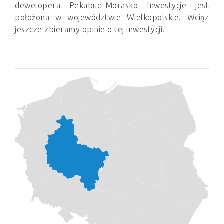
dewelopera Pekabud-Morasko Inwestycje jest
położona w województwie Wielkopolskie. Wciąz
jeszcze zbieramy opinie o tej inwestycji.