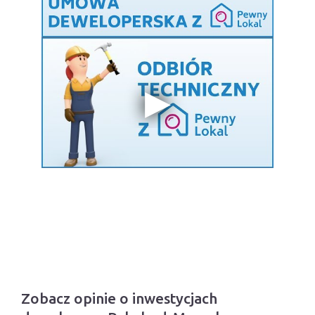
Zobacz opinie o inwestycjach