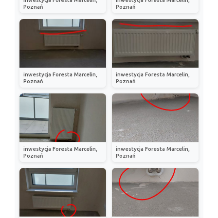
inwestycja Foresta Marcelin,
inwestycja Foresta Marcelin,
Poznań
Poznań
inwestycja Foresta Marcelin,
inwestycja Foresta Marcelin,
Poznań
Poznań
inwestycja Foresta Marcelin,
inwestycja Foresta Marcelin,
Poznań
Poznań