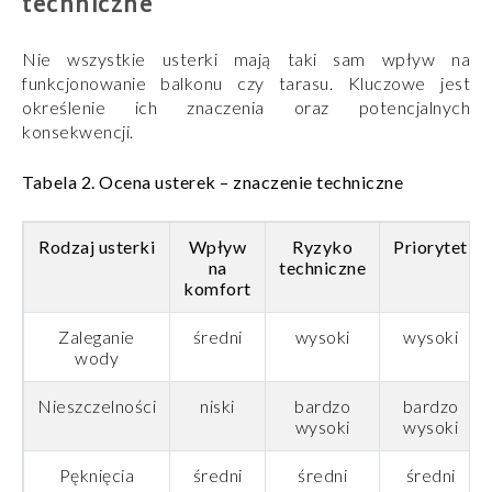
techniczne
Nie wszystkie usterki mają taki sam wpływ na
funkcjonowanie balkonu czy tarasu. Kluczowe jest
określenie ich znaczenia oraz potencjalnych
konsekwencji.
Tabela 2. Ocena usterek – znaczenie techniczne
Rodzaj usterki
Wpływ
Ryzyko
Priorytet
na
techniczne
komfort
Zaleganie
średni
wysoki
wysoki
wody
Nieszczelności
niski
bardzo
bardzo
wysoki
wysoki
Pęknięcia
średni
średni
średni