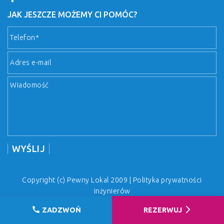
JAK JESZCZE MOŻEMY CI POMÓC?
Copyright (c) Pewny Lokal 2009 |
Polityka prywatności
inżynierów
call
arrow_forward_ios
ZADZWOŃ
REZERWUJ