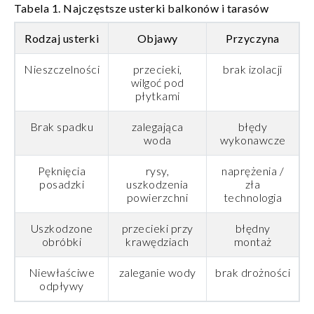
Tabela 1. Najczęstsze usterki balkonów i tarasów
Rodzaj usterki
Objawy
Przyczyna
Nieszczelności
przecieki,
brak izolacji
wilgoć pod
płytkami
Brak spadku
zalegająca
błędy
woda
wykonawcze
Pęknięcia
rysy,
naprężenia /
posadzki
uszkodzenia
zła
powierzchni
technologia
Uszkodzone
przecieki przy
błędny
obróbki
krawędziach
montaż
Niewłaściwe
zaleganie wody
brak drożności
odpływy