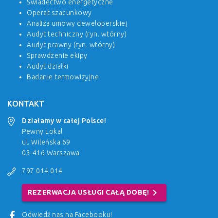
Świadectwo energetyczne
Operat szacunkowy
Analiza umowy deweloperskiej
Audyt techniczny (ryn. wtórny)
Audyt prawny (ryn. wtórny)
Sprawdzenie ekipy
Audyt działki
Badanie termowizyjne
KONTAKT
Działamy w całej Polsce!
Pewny Lokal
ul. Wileńska 69
03-416 Warszawa
797 014 014
chevron_right
REZERWACJA USŁUGI CAŁĄ DOBĘ!
Odwiedź nas na Facebooku!