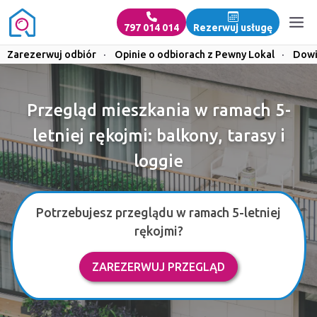
797 014 014
Rezerwuj usługę
Zarezerwuj odbiór
·
Opinie o odbiorach z Pewny Lokal
·
Dowi
Przegląd mieszkania w ramach 5-
letniej rękojmi: balkony, tarasy i
loggie
Potrzebujesz przeglądu w ramach 5-letniej
rękojmi?
ZAREZERWUJ PRZEGLĄD