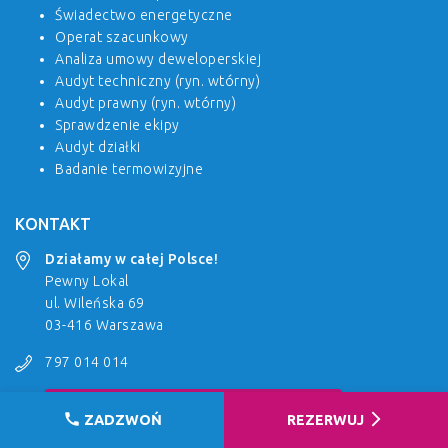
Świadectwo energetyczne
Operat szacunkowy
Analiza umowy deweloperskiej
Audyt techniczny (ryn. wtórny)
Audyt prawny (ryn. wtórny)
Sprawdzenie ekipy
Audyt działki
Badanie termowizyjne
KONTAKT
Działamy w całej Polsce!
Pewny Lokal
ul. Wileńska 69
03-416 Warszawa
797 014 014
chevron_right
REZERWACJA USŁUGI CAŁĄ DOBĘ!
call
arrow_forward_ios
ZADZWOŃ
REZERWUJ