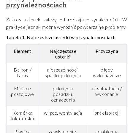
przynależnościach
Zakres usterek zależy od rodzaju przynależności. W
praktyce jednak można wyróżnić powtarzalne problemy.
Tabela 1. Najczęstsze usterki w przynależnościach
Element
Najczęstsze
Przyczyna
usterki
Balkon /
nieszczelności,
błędy
taras
spadki, pęknięcia
wykonawcze
Miejsce
pęknięcia
eksploatacja /
postojowe
posadzki,
wykonanie
oznaczenia
Komórka
wilgoć, wentylacja
brak izolacji
lokatorska
Piwnica
zawilgocenie,
problemy