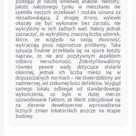
poddając je naszej wnikliwej analizie. Niestety,
jakość nałożonego tynku w mieszkaniu nie
spełniła naszych oczekiwań i została uznana za
niezadowalającą. Z drugiej strony, wylewki
okazały się być wykonane bez zarzutu, nie
wykryliśmy w nich żadnych wad. Należy jednak
zaznaczyć, że wykryliśmy znaczną liczbę usterek,
które, ze względu na swoją złożoność,
wykraczają poza najprostsze problemy. Taka
sytuacja finalnie przekłada się na spore koszty
napraw, co nie jest pozytywnym aspektem
odbioru nieruchomości. Zidentyfikowaliśmy
również pewne wady dotyczące stolarki
okiennej, jednak ich liczba mieści się w
dopuszczalnych normach – nie stwierdziliśmy ani
nadmiernej, ani znikomej ilości defektów. Wygląd
samego lokalu odbiegał od standardowego
wykończenia, co było w dużej mierze
spowodowane faktem, że klient zdecydował się
na zlecenie deweloperowi wprowadzenia
licznych zmian lokatorskich jeszcze na etapie
budowy.