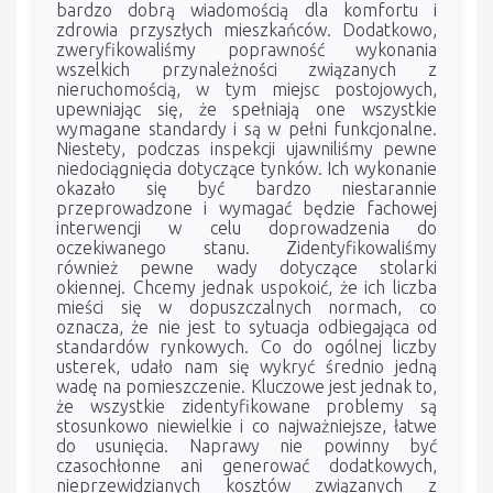
bardzo dobrą wiadomością dla komfortu i
zdrowia przyszłych mieszkańców. Dodatkowo,
zweryfikowaliśmy poprawność wykonania
wszelkich przynależności związanych z
nieruchomością, w tym miejsc postojowych,
upewniając się, że spełniają one wszystkie
wymagane standardy i są w pełni funkcjonalne.
Niestety, podczas inspekcji ujawniliśmy pewne
niedociągnięcia dotyczące tynków. Ich wykonanie
okazało się być bardzo niestarannie
przeprowadzone i wymagać będzie fachowej
interwencji w celu doprowadzenia do
oczekiwanego stanu. Zidentyfikowaliśmy
również pewne wady dotyczące stolarki
okiennej. Chcemy jednak uspokoić, że ich liczba
mieści się w dopuszczalnych normach, co
oznacza, że nie jest to sytuacja odbiegająca od
standardów rynkowych. Co do ogólnej liczby
usterek, udało nam się wykryć średnio jedną
wadę na pomieszczenie. Kluczowe jest jednak to,
że wszystkie zidentyfikowane problemy są
stosunkowo niewielkie i co najważniejsze, łatwe
do usunięcia. Naprawy nie powinny być
czasochłonne ani generować dodatkowych,
nieprzewidzianych kosztów związanych z