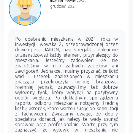
Inżynier Pewny Lokal
grudzień 2021
Po odebraniu mieszkania w 2021 roku w
inwestycji Lwowska 2, przeprowadzonej przez
dewelopera JAKON, nasi specjaliści dokładnie
przeanalizowali każdy element przynależący do
mieszkania. Jesteśmy zadowoleni, że nie
znaleźliśmy w nich żadnych zacieków ani
zawilgoceń. Jednakże, musimy przyznać, że ilość
wad i usterek znalezionych w mieszkaniu
znacząco przekroczyła normę branżową.
Niemniej jednak, zauważyliśmy też dobrze
wyłożony tynk, który wpłynął na pozytywny
odbiór wnętrza. Po dokładnym sporządzeniu
raportu odbioru mieszkania notujemy średnią
liczbę usterek, które warto usunąć po konsultacji
z fachowcem. Zwracamy uwagę, że dobry
specjalista doradzi, jak należy te wady usunąć
sprawnie oraz profesjonalnie. Warto przy tym
zaznaczyć, że wylewki w mieszkaniu nie