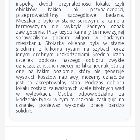
inspekcji dwóch przynależności lokalu, czyli
obiektów takich jak przynależności,
przeprowadziliśmy szczegółowe badania.
Mieszkanie było w stanie surowym, a kamera
termowizyjna nie wykryła żadnych oznak
zawilgocenia. Przy użyciu kamery termowizyjnej
sprawdziliśmy poziom wilgoci w badanym
mieszkaniu. Stolarka okienna była w stanie
średnim, z kilkoma rysami na szybach oraz
innymi drobnymi uszkodzeniami. Średnia liczba
usterek podczas naszego odbioru zwykle
oznacza, że jest ich więcej niż kilka, jednak jeśli są
one na takim poziomie, który nie generuje
wysokich kosztów naprawy, możemy uznać, że
jest to akceptowalny stan. Podczas odbioru
lokalu zostało zauważonych wiele istotnych wad
w wylewkach. Osoba odpowiedzialna za
kładzenie tynku w tym mieszkaniu zasługuje na
uznanie, ponieważ wykonała pracę bardzo
solidnie.