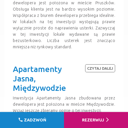
dewelopera jest położona w mieście Pruszków.
Obsługa klienta jest na bardzo wysokim poziomie.
Współpraca z biurem dewelopera przebiega idealnie.
W lokalach na tej inwestycji występują prawie
wyłącznie proste do naprawienia usterki. Zazwyczaj
w tej inwestycji lokale wydawane są prawie
bezusterkowo. Liczba usterek jest znacząco
mniejsza niż rynkowy standard.
Apartamenty
CZYTAJ DALEJ
Jasna,
Międzywodzie
Inwestycja Apartamenty Jasna zbudowana przez
dewelopera jest położona w mieście Międzywodzie.
Wciąz jeszcze zbieramy opinie o tej inwestycji.
call
arrow_forward_ios
ZADZWOŃ
REZERWUJ