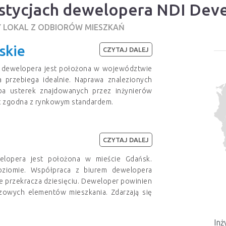
estycjach dewelopera NDI Dev
Y LOKAL Z ODBIORÓW MIESZKAŃ
skie
CZYTAJ DALEJ
z dewelopera jest położona w województwie
 przebiega idealnie. Naprawa znalezionych
ba usterek znajdowanych przez inżynierów
st zgodna z rynkowym standardem.
CZYTAJ DALEJ
elopera jest położona w mieście Gdańsk.
oziomie. Współpraca z biurem dewelopera
ie przekracza dziesięciu. Deweloper powinien
zowych elementów mieszkania. Zdarzają się
Inż