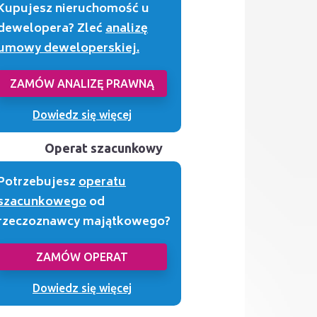
Kupujesz nieruchomość u
dewelopera? Zleć
analizę
umowy deweloperskiej.
ZAMÓW ANALIZĘ PRAWNĄ
Dowiedz się więcej
Operat szacunkowy
Potrzebujesz
operatu
szacunkowego
od
rzeczoznawcy majątkowego?
ZAMÓW OPERAT
Dowiedz się więcej