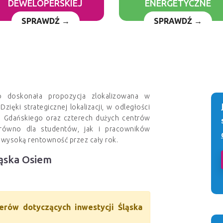
DEWELOPERSKIEJ
ENERGETYCZNE
SPRAWDŹ →
SPRAWDŹ →
o doskonała propozycja zlokalizowana w
ęki strategicznej lokalizacji, w odległości
u Gdańskiego oraz czterech dużych centrów
arówno dla studentów, jak i pracowników
i wysoką rentowność przez cały rok.
ląska Osiem
ierów dotyczących inwestycji Śląska