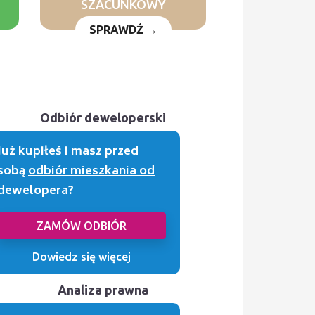
SZACUNKOWY
SPRAWDŹ →
Odbiór deweloperski
Już kupiłeś i masz przed
sobą
odbiór mieszkania od
dewelopera
?
ZAMÓW ODBIÓR
Dowiedz się więcej
Analiza prawna