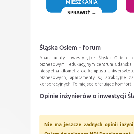
MIESZKANIA
SPRAWDŹ →
Śląska Osiem - forum
Apartamenty Inwestycyjne Śląska Osiem t
biznesowym i edukacyjnym centrum Gdańska. Dzi
niespełna kilometra od kampusu Uniwersytet
biznesowych, apartamenty są atrakcyjne z
korporacyjnych. To miejsce oferujące komfort 
Opinie inżynierów o inwestycji Ś
Nie ma jeszcze żadnych opinii inżyn
Osiem dewelopera NDI Development.