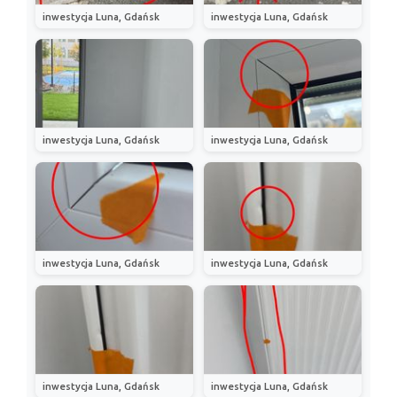
inwestycja Luna, Gdańsk
inwestycja Luna, Gdańsk
inwestycja Luna, Gdańsk
inwestycja Luna, Gdańsk
inwestycja Luna, Gdańsk
inwestycja Luna, Gdańsk
inwestycja Luna, Gdańsk
inwestycja Luna, Gdańsk