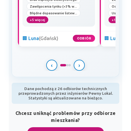
Zawilgocenia tynku (>3% w...
Oszklenia: 
Błędne dopasowanie listew...
Uszkodzenie
+5 więcej
+11 więcej
🏢 Luna
(Gdańsk)
🏢 Luna
(Gda
ODBIÓR
‹
›
Dane pochodzą z 26 odbiorów technicznych
przeprowadzonych przez inżynierów Pewny Lokal.
Statystyki są aktualizowane na bieżąco.
Chcesz uniknąć problemów przy odbiorze
mieszkania?