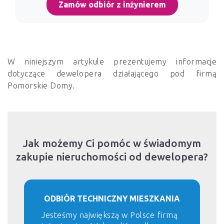
Zamów odbiór z inżynierem
W niniejszym artykule prezentujemy informacje
dotyczące dewelopera działającego pod firmą
Pomorskie Domy.
Jak możemy Ci pomóc w świadomym
zakupie nieruchomości od dewelopera?
ODBIÓR TECHNICZNY MIESZKANIA
Jesteśmy największą w Polsce firmą