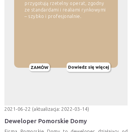
przygotują rzetelny operat, zgodny
ze standardami i realiami rynkowymi
– szybko i profesjonalnie.
Dowiedz się więcej
ZAMÓW
2021-06-22 (aktualizacja: 2022-03-14)
Deweloper Pomorskie Domy
Firma Pomorskie Domy to deweloper działający od