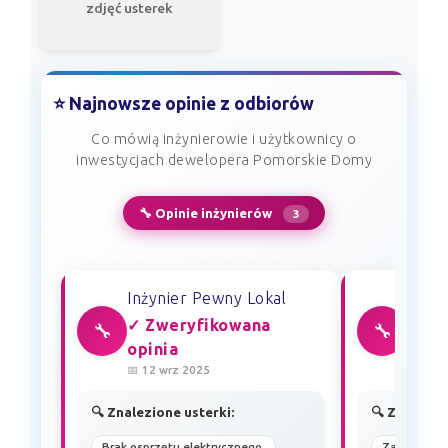
zdjęć usterek
⭐ Najnowsze opinie z odbiorów
Co mówią inżynierowie i użytkownicy o
inwestycjach dewelopera Pomorskie Domy
🔧 Opinie inżynierów
3
Inżynier Pewny Lokal
Inżyn
✓ Zweryfikowana
✓ Zw
🔧
🔧
opinia
opin
📅 12 wrz 2025
📅 08 
🔍 Znalezione usterki:
🔍 Znalezio
Brak osprzętu elektrycznego.
Zawyżona wi