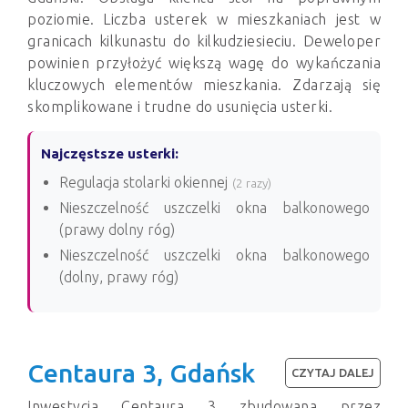
poziomie. Liczba usterek w mieszkaniach jest w
granicach kilkunastu do kilkudziesieciu. Deweloper
powinien przyłożyć większą wagę do wykańczania
kluczowych elementów mieszkania. Zdarzają się
skomplikowane i trudne do usunięcia usterki.
Najczęstsze usterki:
Regulacja stolarki okiennej
(2 razy)
Nieszczelność uszczelki okna balkonowego
(prawy dolny róg)
Nieszczelność uszczelki okna balkonowego
(dolny, prawy róg)
Centaura 3, Gdańsk
CZYTAJ DALEJ
Inwestycja Centaura 3 zbudowana przez