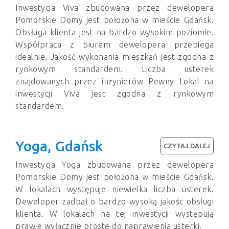
Inwestycja Viva zbudowana przez dewelopera
Pomorskie Domy jest położona w mieście Gdańsk.
Obsługa klienta jest na bardzo wysokim poziomie.
Współpraca z biurem dewelopera przebiega
idealnie. Jakość wykonania mieszkań jest zgodna z
rynkowym standardem. Liczba usterek
znajdowanych przez inżynierów Pewny Lokal na
inwestycji Viva jest zgodna z rynkowym
standardem.
Yoga, Gdańsk
CZYTAJ DALEJ
Inwestycja Yoga zbudowana przez dewelopera
Pomorskie Domy jest położona w mieście Gdańsk.
W lokalach występuje niewielka liczba usterek.
Deweloper zadbał o bardzo wysoką jakośc obsługi
klienta. W lokalach na tej inwestycji występują
prawie wyłącznie proste do naprawienia usterki.