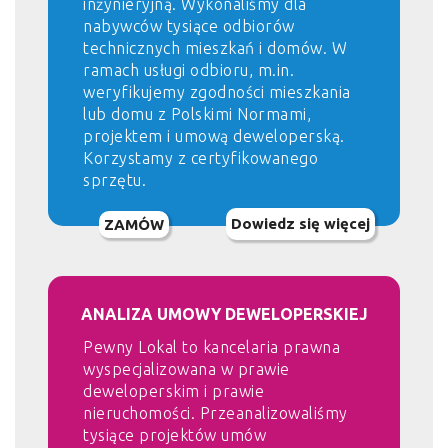
inżynieryjną. Wykonaliśmy dla
nabywców tysiące odbiorów
technicznych mieszkań i domów. W
ramach usługi odbioru, m.in.
weryfikujemy zgodności mieszkania
lub domu z Polskimi Normami,
projektem i umową deweloperską.
Korzystamy z certyfikowanego
sprzętu.
Dowiedz się więcej
ZAMÓW
ANALIZA UMOWY DEWELOPERSKIEJ
Pewny Lokal to kancelaria prawna
wyspecjalizowana w prawie
deweloperskim i prawie
nieruchomości. Przeanalizowaliśmy
tysiące projektów umów