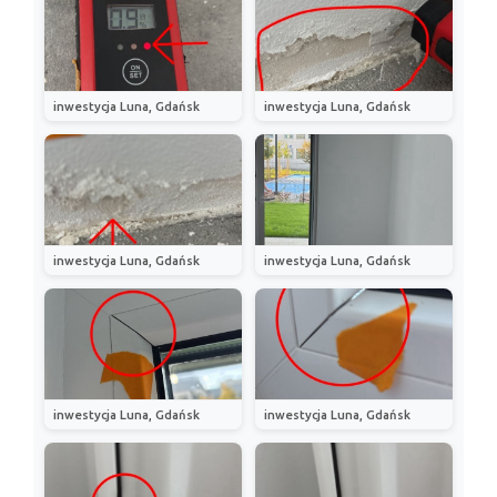
inwestycja Luna, Gdańsk
inwestycja Luna, Gdańsk
inwestycja Luna, Gdańsk
inwestycja Luna, Gdańsk
inwestycja Luna, Gdańsk
inwestycja Luna, Gdańsk