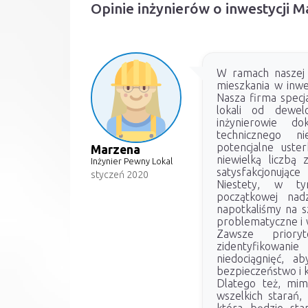
Opinie inżynierów o inwestycji 
W ramach naszej d
mieszkania w inwe
Nasza firma specja
lokali od dewel
inżynierowie do
technicznego nie
potencjalne uster
Marzena
niewielką liczbą
Inżynier Pewny Lokal
satysfakcjonujące
styczeń 2020
Niestety, w t
początkowej nad
napotkaliśmy na s
problematyczne i
Zawsze prior
zidentyfikowan
niedociągnięć, 
bezpieczeństwo i 
Dlatego też, mim
wszelkich starań,