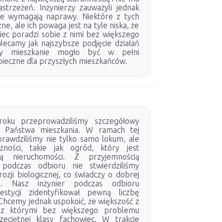
strzeżeń. Inżynierzy zauważyli jednak
óre wymagają naprawy. Niektóre z tych
zne, ale ich powaga jest na tyle niska, że
iec poradzi sobie z nimi bez większego
lecamy jak najszybsze podjęcie działań
by mieszkanie mogło być w pełni
pieczne dla przyszłych mieszkańców.
ku przeprowadziliśmy szczegółowy
y Państwa mieszkania. W ramach tej
prawdziliśmy nie tylko samo lokum, ale
żności, takie jak ogród, który jest
cią nieruchomości. Z przyjemnością
podczas odbioru nie stwierdziliśmy
ozji biologicznej, co świadczy o dobrej
u. Nasz inżynier podczas odbioru
estycji zidentyfikował pewną liczbę
Chcemy jednak uspokoić, że większość z
, z którymi bez większego problemu
zeciętnej klasy fachowiec. W trakcie