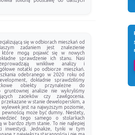
nowiła solidną podstawę do dalszych
cjalizującą się w odbiorach mieszkań od
aszym zadaniem jest znalezienie
k, które mogą pojawić się w nowych
okładne sprawdzenie ich stanu. Nasi
rzeprowadzają wnikliwe analizy i
gółowe notatki po odbiorze mieszkań.
szkania odebranego w 2020 roku od
velopment, dokładnie sprawdziliśmy
atkowe obiekty przynależne do
o gruntownej analizie nie wykryliśmy
jących zacieków czy zawilgocenia.
o przekazane w stanie deweloperskim, a
 wylewek jest na najwyższym poziomie,
 pewnością może być dumny. Niestety,
iedzieć tego samego o stolarkach
ą w bardzo złym stanie. To nie najlepiej
ci inwestycji. Jednakże, tynki w tym
nane z największą starannością i nie ma