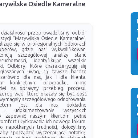
Marywilska Osiedle Kameralne
ziałalności przeprowadziliśmy odbiór
stycji "Marywilska Osiedle Kameralne".
lizuje się w profesjonalnych odbiorach
operów, gdzie nasi wykwalifikowani
konują szczegółowej analizy stanu
ruchomości, identyfikując wszelkie
ki. Odbiory, które charakteryzują się
 zgłaszanych uwag, są zawsze bardzo
 zarówno dla nas, jak i dla klienta.
ym konkretnym przypadku, mimo
ziei na sprawny przebieg procesu,
zereg wad, które okazały się być dość
 wymagały szczegółowego odnotowania.
ytetem jest dla nas dokładne
ie i udokumentowanie wszystkich
aby zapewnić naszym klientom pełne
komfort użytkowania ich nowego lokum.
o napotkanych trudności, dołożyliśmy
 aby sporządzić wyczerpującą notatkę,