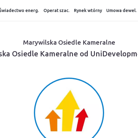
Świadectwo energ.
Operat szac.
Rynek wtórny
Umowa dewel.
Marywilska Osiedle Kameralne
lska Osiedle Kameralne od UniDevelopm