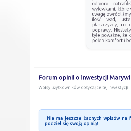
odbioru natraf
wylewkami, które 
uwagę zwróciliśmy 
ilość wad, ust
płaszczyzny, co 
poprawy. Niestety,
tyle poważne, że k
pełen komfort i b
Forum opinii o inwestycji Maryw
Wpisy użytkowników dotyczące tej inwestycji
Nie ma jeszcze żadnych wpisów na fo
podziel się swoją opinią!