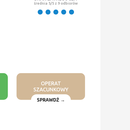
średnia 5/5 z 9 odbiorów
OPERAT
SZACUNKOWY
SPRAWDŹ →