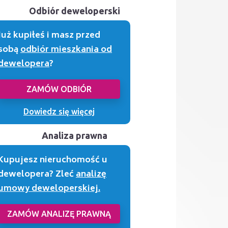
Odbiór deweloperski
Już kupiłeś i masz przed
sobą
odbiór mieszkania od
dewelopera
?
ZAMÓW ODBIÓR
Dowiedz się więcej
Analiza prawna
Kupujesz nieruchomość u
dewelopera? Zleć
analizę
umowy deweloperskiej.
ZAMÓW ANALIZĘ PRAWNĄ