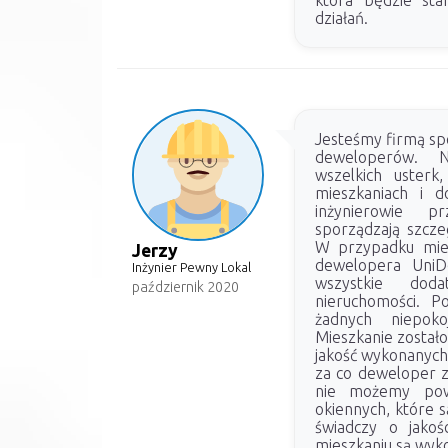
która będzie sta
działań.
Jesteśmy firmą spe
deweloperów. N
wszelkich uster
mieszkaniach i d
inżynierowie p
sporządzają szcze
W przypadku mie
Jerzy
dewelopera UniDe
Inżynier Pewny Lokal
wszystkie dod
październik 2020
nieruchomości. P
żadnych niepoko
Mieszkanie został
jakość wykonanych
za co deweloper z
nie możemy pow
okiennych, które s
świadczy o jakoś
mieszkaniu są wyko