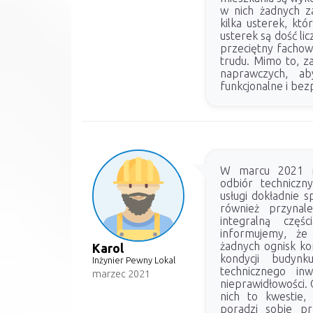
w nich żadnych za
kilka usterek, kt
usterek są dość lic
przeciętny fachow
trudu. Mimo to, za
naprawczych, a
funkcjonalne i bez
W marcu 2021 ro
odbiór techniczn
usługi dokładnie s
również przynale
integralną częś
informujemy, że 
żadnych ognisk kor
Karol
kondycji budynk
Inżynier Pewny Lokal
technicznego inw
marzec 2021
nieprawidłowości. 
nich to kwestie
poradzi sobie pr