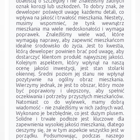
dbałością o szczegóły i nie znaleźliśmy żadnych
oznak korozji lub uszkodzeń. To dobry znak, że
deweloper poświęcił uwagę każdemu detali, co
wpływa na jakość i trwałość mieszkania. Niestety,
musimy wspomnieć, że tynk wewnątrz
mieszkania ma wiele niedoskonałości i wymaga
poprawek. Znaleźliśmy wiele wad, które
wymagają naprawy, aby zapewnić mieszkańcom
idealne środowisko do życia. Jest to kwestia,
którą deweloper powinien brać pod uwagę, aby
dostarczyć klientom produkt najwyższej jakości.
Kolejnym aspektem, który wpłynął na naszą
ocenę jakości inwestycji, jest stan stolarki
okiennej. Średni poziom jej stanu nie wpłynął
pozytywnie na ogólny obraz mieszkania.
Wierzymy jednak, że jest to obszar, który może
być poprawiony i ulepszony, aby spełnić
oczekiwania i potrzeby przyszłych mieszkańców.
Natomiast co do wylewek, mamy dobrą
wiadomość - nie znaleźliśmy w nich żadnych wad.
Wykonano je bezbłędnie, co jest dużym plusem.
Solidne i trwałe podłoże jest kluczowe dla
zapewnienia wysokiej jakości mieszkania, dlatego
cieszymy się, że w tym aspekcie wszystko jest w
porządku. Podsumowując, podczas naszego