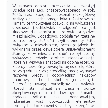
W ramach odbioru mieszkania w inwestycji
Osiedle Idea Leo, przeprowadzonego w roku
2023, nasz specjalista dokonał szczegółowej
analizy stanu technicznego lokalu. Zastosowanie
kamery termowizyjnej pozwoliło na wykluczenie
obecności jakichkolwiek zawilgoceń, co jest
kluczowe dla komfortu i zdrowia przyszłych
mieszkańców. Dodatkowo, poddaliśmy rzetelnej
kontroli przynależności, czyli elementy ściśle
związane z mieszkaniem, oceniając jakość ich
wykonania przez dewelopera UniDevelopment.
Stan tynku w mieszkaniu, choć nie był idealny,
wykazywał jedynie drobne niedoskonałości,
które nie wpływają znacząco na ogólną estetykę.
Zidentyfikowaliśmy pewną liczbę usterek, które,
ze względu na swoją specyfikę, mogą wymagać
fachowej wiedzy i odpowiednich nakładów
finansowych do ich skutecznego usunięcia.
Szczególną uwagę zwróciliśmy na wylewki,
których stan okazał się znacznie poniżej
akceptowalnych norm budowlanych. Ponadto,
podczas odbioru lokalu, odnotowaliśmy
kilkanaście wad dotyczących elementów
okiennych, które również zostały szczegółowo