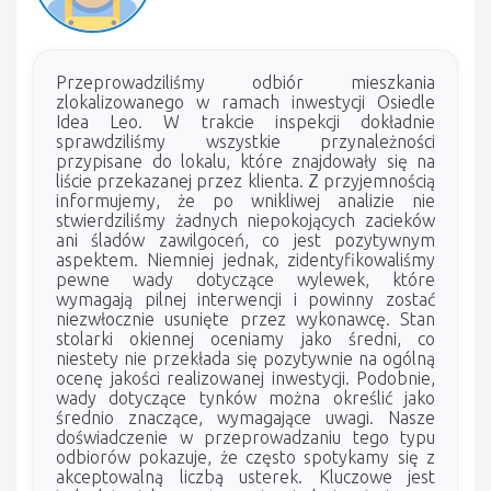
Przeprowadziliśmy odbiór mieszkania
zlokalizowanego w ramach inwestycji Osiedle
Idea Leo. W trakcie inspekcji dokładnie
sprawdziliśmy wszystkie przynależności
przypisane do lokalu, które znajdowały się na
liście przekazanej przez klienta. Z przyjemnością
informujemy, że po wnikliwej analizie nie
stwierdziliśmy żadnych niepokojących zacieków
ani śladów zawilgoceń, co jest pozytywnym
aspektem. Niemniej jednak, zidentyfikowaliśmy
pewne wady dotyczące wylewek, które
wymagają pilnej interwencji i powinny zostać
niezwłocznie usunięte przez wykonawcę. Stan
stolarki okiennej oceniamy jako średni, co
niestety nie przekłada się pozytywnie na ogólną
ocenę jakości realizowanej inwestycji. Podobnie,
wady dotyczące tynków można określić jako
średnio znaczące, wymagające uwagi. Nasze
doświadczenie w przeprowadzaniu tego typu
odbiorów pokazuje, że często spotykamy się z
akceptowalną liczbą usterek. Kluczowe jest