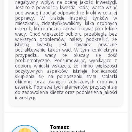
negatywny wpływ na ocenę jakości inwestycji.
Jest to z pewnością kwestia, którą warto wziąć
pod uwagę i podjąć odpowiednie kroki w celu jej
poprawy. W trakcie inspekcji tynków w
mieszkaniu, zidentyfikowaliśmy kilka drobnych
usterek, które można zakwalifikować jako lekkie
wady. Choć większość odbioru przebiegła bez
większych problemów, należy podkreślić, że
istotną kwestią jest również poważne
potraktowanie takich wad. W tym konkretnym
przypadku, wady te okazały się dość
problematyczne. Podsumowując, wynikające z
odbioru wnioski wskazują, że mimo większości
pozytywnych aspektów, istnieje konieczność
skupienia się na polepszeniu stanu stolarki
okiennej oraz usunięciu zgłoszonych drobnych
usterek. Poprawa tych elementów przyczyni się
do zadowolenia klienta oraz podniesienia jakości
inwestycji.
Tomasz
Inżynier Pewny Lokal