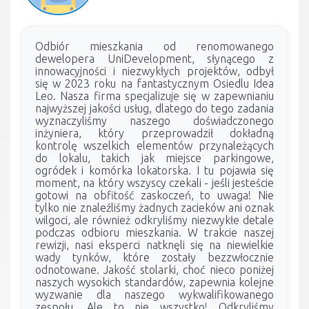
Odbiór mieszkania od renomowanego
dewelopera UniDevelopment, słynącego z
innowacyjności i niezwykłych projektów, odbył
się w 2023 roku na fantastycznym Osiedlu Idea
Leo. Nasza firma specjalizuje się w zapewnianiu
najwyższej jakości usług, dlatego do tego zadania
wyznaczyliśmy naszego doświadczonego
inżyniera, który przeprowadził dokładną
kontrolę wszelkich elementów przynależących
do lokalu, takich jak miejsce parkingowe,
ogródek i komórka lokatorska. I tu pojawia się
moment, na który wszyscy czekali - jeśli jesteście
gotowi na obfitość zaskoczeń, to uwaga! Nie
tylko nie znaleźliśmy żadnych zacieków ani oznak
wilgoci, ale również odkryliśmy niezwykłe detale
podczas odbioru mieszkania. W trakcie naszej
rewizji, nasi eksperci natknęli się na niewielkie
wady tynków, które zostały bezzwłocznie
odnotowane. Jakość stolarki, choć nieco poniżej
naszych wysokich standardów, zapewnia kolejne
wyzwanie dla naszego wykwalifikowanego
zespołu. Ale to nie wszystko! Odkryliśmy