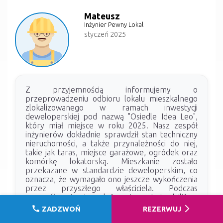
Mateusz
Inżynier Pewny Lokal
styczeń 2025
Z przyjemnością informujemy o
przeprowadzeniu odbioru lokalu mieszkalnego
zlokalizowanego w ramach inwestycji
deweloperskiej pod nazwą "Osiedle Idea Leo",
który miał miejsce w roku 2025. Nasz zespół
inżynierów dokładnie sprawdził stan techniczny
nieruchomości, a także przynależności do niej,
takie jak taras, miejsce garażowe, ogródek oraz
komórkę lokatorską. Mieszkanie zostało
przekazane w standardzie deweloperskim, co
oznacza, że wymagało ono jeszcze wykończenia
przez przyszłego właściciela. Podczas
szczegółowej inspekcji nie stwierdziliśmy
obecności żadnych zacieków ani zawilgoceń, co
call
arrow_forward_ios
ZADZWOŃ
REZERWUJ
jest pozytywnym aspektem. Niestety, stan