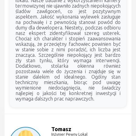
lokalu. Nasze badanie z wykorzystaniem kamery
termowizynej nie ujawniło żadnych niepokojących
śladów zawilgoceń, co jest pozytywnym
aspektem. Jakość wykonania wylewek zasługuje
na pochwałę i z pewnością stanowi powód do
dumy dla dewelopera. Niestety, podczas odbioru
nasz ekspert zidentyfikował szereg usterek.
Chociaż ich charakter i stopień zaawansowania
wskazują, że przeciętny fachowiec powinien być
w stanie sobie z nimi poradzić, ich liczba jest
znacząca. Szczególnie niepokojący jest bardzo
zły stan tynku, który wymaga interwencji.
Dodatkowo, stolarka okienna również
pozostawia wiele do życzenia i znajduje się w
stanie dalekim od idealnego. Ogólny stan
techniczny mieszkania, biorąc pod uwagę
wymienione niedociągnięcia, nie świadczy
najlepiej o jakości tej konkretnej inwestycji i
wymaga dalszych prac naprawczych.
Tomasz
Inżynier Pewny Lokal