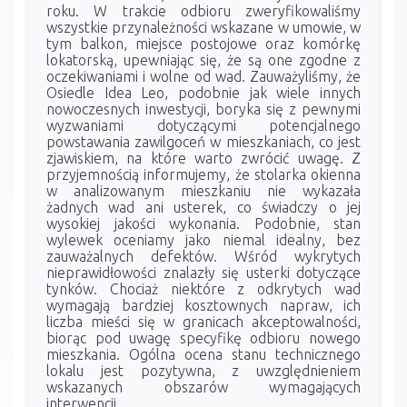
roku. W trakcie odbioru zweryfikowaliśmy
wszystkie przynależności wskazane w umowie, w
tym balkon, miejsce postojowe oraz komórkę
lokatorską, upewniając się, że są one zgodne z
oczekiwaniami i wolne od wad. Zauważyliśmy, że
Osiedle Idea Leo, podobnie jak wiele innych
nowoczesnych inwestycji, boryka się z pewnymi
wyzwaniami dotyczącymi potencjalnego
powstawania zawilgoceń w mieszkaniach, co jest
zjawiskiem, na które warto zwrócić uwagę. Z
przyjemnością informujemy, że stolarka okienna
w analizowanym mieszkaniu nie wykazała
żadnych wad ani usterek, co świadczy o jej
wysokiej jakości wykonania. Podobnie, stan
wylewek oceniamy jako niemal idealny, bez
zauważalnych defektów. Wśród wykrytych
nieprawidłowości znalazły się usterki dotyczące
tynków. Chociaż niektóre z odkrytych wad
wymagają bardziej kosztownych napraw, ich
liczba mieści się w granicach akceptowalności,
biorąc pod uwagę specyfikę odbioru nowego
mieszkania. Ogólna ocena stanu technicznego
lokalu jest pozytywna, z uwzględnieniem
wskazanych obszarów wymagających
interwencji.