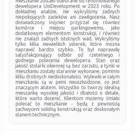
Mieszkanie zostało odebrane od renomowanego
dewelopera UniDevelopment w 2023 roku. Po
dokładnej analizie, nie wykryliśmy żadnych
niepokojących zacieków ani zawilgocenia. Nasz
doświadczony inżynier przyjrzał się również
komórce i miejscu parkingowemu, jako
dodatkowym elementom konstrukcji, i również
nie znalazł żadnych istotnych wad. Wykryliśmy
tylko kilka niewielkich usterek, które można
naprawić bardzo szybko. To był naprawdę
satysfakcjonujący odbiór od rzetelnego i
godnego polecenia dewelopera. Stan oraz
jakość stolarki okiennej są bez zarzutu, a tynki w
mieszkaniu zostały starannie wykonane, pomimo
kilku drobnych niedoskonałości. Wylewki w całym
mieszkaniu są w pełni nieuszkodzone, co jest
znaczącym atutem. Wszystko to tworzy idealną
mieszankę wysokiej jakości i dbałości o detale,
które warto docenić. Klientom możemy śmiało
polecać to mieszkanie - będą z pewnością
zachwyceni solidną konstrukcją oraz doskonałym
stanem technicznym.