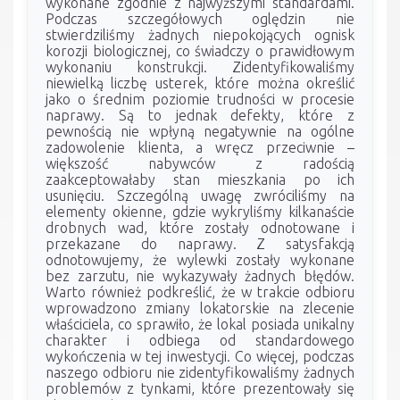
wykonane zgodnie z najwyższymi standardami.
Podczas szczegółowych oględzin nie
stwierdziliśmy żadnych niepokojących ognisk
korozji biologicznej, co świadczy o prawidłowym
wykonaniu konstrukcji. Zidentyfikowaliśmy
niewielką liczbę usterek, które można określić
jako o średnim poziomie trudności w procesie
naprawy. Są to jednak defekty, które z
pewnością nie wpłyną negatywnie na ogólne
zadowolenie klienta, a wręcz przeciwnie –
większość nabywców z radością
zaakceptowałaby stan mieszkania po ich
usunięciu. Szczególną uwagę zwróciliśmy na
elementy okienne, gdzie wykryliśmy kilkanaście
drobnych wad, które zostały odnotowane i
przekazane do naprawy. Z satysfakcją
odnotowujemy, że wylewki zostały wykonane
bez zarzutu, nie wykazywały żadnych błędów.
Warto również podkreślić, że w trakcie odbioru
wprowadzono zmiany lokatorskie na zlecenie
właściciela, co sprawiło, że lokal posiada unikalny
charakter i odbiega od standardowego
wykończenia w tej inwestycji. Co więcej, podczas
naszego odbioru nie zidentyfikowaliśmy żadnych
problemów z tynkami, które prezentowały się