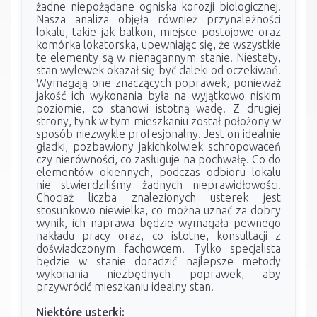
żadne niepożądane ogniska korozji biologicznej.
Nasza analiza objęła również przynależności
lokalu, takie jak balkon, miejsce postojowe oraz
komórka lokatorska, upewniając się, że wszystkie
te elementy są w nienagannym stanie. Niestety,
stan wylewek okazał się być daleki od oczekiwań.
Wymagają one znaczących poprawek, ponieważ
jakość ich wykonania była na wyjątkowo niskim
poziomie, co stanowi istotną wadę. Z drugiej
strony, tynk w tym mieszkaniu został położony w
sposób niezwykle profesjonalny. Jest on idealnie
gładki, pozbawiony jakichkolwiek schropowaceń
czy nierówności, co zasługuje na pochwałę. Co do
elementów okiennych, podczas odbioru lokalu
nie stwierdziliśmy żadnych nieprawidłowości.
Chociaż liczba znalezionych usterek jest
stosunkowo niewielka, co można uznać za dobry
wynik, ich naprawa będzie wymagała pewnego
nakładu pracy oraz, co istotne, konsultacji z
doświadczonym fachowcem. Tylko specjalista
będzie w stanie doradzić najlepsze metody
wykonania niezbędnych poprawek, aby
przywrócić mieszkaniu idealny stan.
Niektóre usterki: