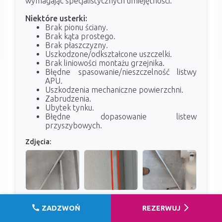
wymagając specjalistycznych umiejętności.
Niektóre usterki:
Brak pionu ściany.
Brak kąta prostego.
Brak płaszczyzny.
Uszkodzone/odkształcone uszczelki.
Brak liniowości montażu grzejnika.
Błędne spasowanie/nieszczelność listwy
APU.
Uszkodzenia mechaniczne powierzchni.
Zabrudzenia.
Ubytek tynku.
Błędne dopasowanie listew
przyszybowych.
Zdjęcia:
call
arrow_forward_ios
ZADZWOŃ
REZERWUJ