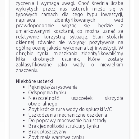
życzenia i wymaga uwagi. Choć średnia liczba
wykrytych przez nas usterek mieści się w
typowych ramach dla tego typu inwestycji,
naprawa zidentyfikowanych wad
prawdopodobnie wiązać się będzie z
umiarkowanymi kosztami, co można uznać za
relatywnie korzystną sytuację. Stan stolarki
okiennej również nie wpłynął pozytywnie na
ogólną ocenę jakości wykonania tej inwestycji. W
obrębie tynku mieszkania zidentyfikowaliśmy
kilka drobnych usterek, które zostały
zaklasyfikowane jako wady o niewielkim
znaczeniu.
Niektóre usterki:
Pęknięcia/zarysowania
Odspojenia tynku
Nieszczelność uszczelek skrzydła
otwieralnego
Zbyt krótka rura wody do spłuczki WC
Uszkodzenia mechaniczne oszklenia
Do poprawy mocowanie balustrady
Brak jednolitości struktury tynku
Brak płaszczyzny
Zbyt mała warstwa tynku