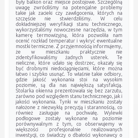
były balkon oraz miejsce postojowe. Szczególną
uwagę zwróciliśmy na potencjalne problemy
takie jak zacieki czy zawilgocenia, których na
szczęście nie stwierdziliśmy. W celu
dokładniejszej weryfikacji stanu technicznego,
wykorzystaliśmy nowoczesne narzędzia, w tym
kamerę termowizyjną, która pozwoliła nam
ocenić rozkład temperatur i wykryć ewentualne
mostki termiczne. Z przyjemnością informujemy,
że w mieszkaniu praktycznie nie
zidentyfikowaliśmy żadnych usterek. Te
nieliczne, które udało się dostrzec, okazały się
być drobnymi niedociągnięciami, które można
łatwo i szybko usunąć. To właśnie takie odbiory,
gdzie jakość wykonania stoi na wysokim
poziomie, są dla nas największą satysfakcją.
Stolarka okienna prezentowała się bez zarzutu,
zarówno pod względem stanu technicznego, jak i
jakości wykonania. Tynki w mieszkaniu zostały
nałożone z niezwykłą precyzją i starannością, co
również zasługuje na pochwałę. Wylewki
podłogowe zostały wykonane na poziomie
porównywalnym z tym, co obserwujemy w
większości profesjonalnie realizowanych
inwestycji, co świadczy o dbałości wykonawcy o