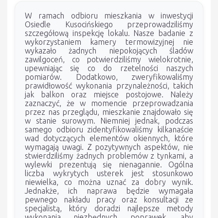
W ramach odbioru mieszkania w inwestycji
Osiedle Kusocińskiego przeprowadziliśmy
szczegółową inspekcję lokalu. Nasze badanie z
wykorzystaniem kamery termowizyjnej nie
wykazało żadnych niepokojących śladów
zawilgoceń, co potwierdziliśmy wielokrotnie,
upewniając się co do rzetelności naszych
pomiarów. Dodatkowo, zweryfikowaliśmy
prawidłowość wykonania przynależności, takich
jak balkon oraz miejsce postojowe. Należy
zaznaczyć, że w momencie przeprowadzania
przez nas przeglądu, mieszkanie znajdowało się
w stanie surowym. Niemniej jednak, podczas
samego odbioru zidentyfikowaliśmy kilkanaście
wad dotyczących elementów okiennych, które
wymagają uwagi. Z pozytywnych aspektów, nie
stwierdziliśmy żadnych problemów z tynkami, a
wylewki prezentują się nienagannie. Ogólna
liczba wykrytych usterek jest stosunkowo
niewielka, co można uznać za dobry wynik.
Jednakże, ich naprawa będzie wymagała
pewnego nakładu pracy oraz konsultacji ze
specjalistą, który doradzi najlepsze metody
wykonania niezbędnych poprawek, aby