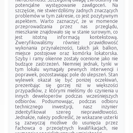
potencjalne występowanie zawilgoceń. Na
szczęście, nie stwierdziliśmy żadnych znaczących
problemów w tym zakresie, co jest pozytywnym
aspektem. Warto zaznaczyć, że w momencie
przeprowadzania przez nas przeglądu,
mieszkanie znajdowało się w stanie surowym, co
jest istotną informacją kontekstową.
Zweryfikowaliśmy również prawidłowość
wykonania przynależności, takich jak balkon,
miejsce postojowe oraz komórka lokatorska.
Szyby i ramy okienne zostały ocenione jako nie
budzące zastrzeżeń. Niemniej jednak, tynki w
tym lokalu wymagały pewnych interwencji i
poprawek, pozostawiając pole do ulepszeń. Stan
wylewek okazał się być poniżej oczekiwań,
prezentując się gorzej niż w większości
przypadków, z którymi mieliśmy do czynienia u
innych deweloperów podczas wcześniejszych
odbiorów. Podsumowując, podczas odbioru
technicznego inwestycji, nasz inżynier
zidentyfikował szereg nieprawidłowości.
Jednakże, należy podkreślić, że wskazane usterki
są zazwyczaj możliwe do usunięcia przez
fachowca o przeciętnych kwalifikacjach, nie