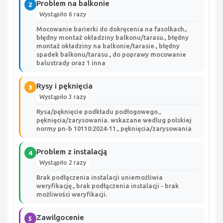
Problem na balkonie
2
Wystąpiło 6 razy
Mocowanie barierki do dokręcenia na fasolkach.,
błędny montaż okładziny balkonu/tarasu., błędny
montaż okładziny na balkonie/tarasie., błędny
spadek balkonu/tarasu., do poprawy mocowanie
balustrady oraz 1 inna
Rysy i pęknięcia
3
Wystąpiło 3 razy
Rysa/pęknięcie podkładu podłogowego.,
pęknięcia/zarysowania. wskazane wedlug polskiej
normy pn-b 10110:2024-11., pęknięcia/zarysowania
Problem z instalacją
4
Wystąpiło 2 razy
Brak podłączenia instalacji uniemożliwia
weryfikację., brak podłączenia instalacji - brak
możliwości weryfikacji.
Zawilgocenie
5