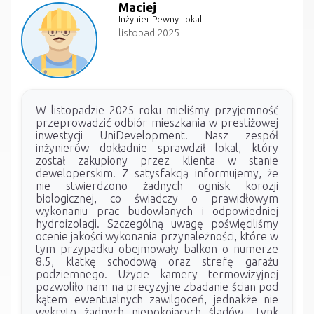
Maciej
Inżynier Pewny Lokal
listopad 2025
W listopadzie 2025 roku mieliśmy przyjemność
przeprowadzić odbiór mieszkania w prestiżowej
inwestycji UniDevelopment. Nasz zespół
inżynierów dokładnie sprawdził lokal, który
został zakupiony przez klienta w stanie
deweloperskim. Z satysfakcją informujemy, że
nie stwierdzono żadnych ognisk korozji
biologicznej, co świadczy o prawidłowym
wykonaniu prac budowlanych i odpowiedniej
hydroizolacji. Szczególną uwagę poświęciliśmy
ocenie jakości wykonania przynależności, które w
tym przypadku obejmowały balkon o numerze
8.5, klatkę schodową oraz strefę garażu
podziemnego. Użycie kamery termowizyjnej
pozwoliło nam na precyzyjne zbadanie ścian pod
kątem ewentualnych zawilgoceń, jednakże nie
wykryto żadnych niepokojących śladów. Tynk