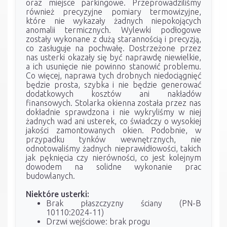
oraz miejsce parkingowe. Przeprowadziliśmy
również precyzyjne pomiary termowizyjne,
które nie wykazały żadnych niepokojących
anomalii termicznych. Wylewki podłogowe
zostały wykonane z dużą starannością i precyzją,
co zasługuje na pochwałę. Dostrzeżone przez
nas usterki okazały się być naprawdę niewielkie,
a ich usunięcie nie powinno stanowić problemu.
Co więcej, naprawa tych drobnych niedociągnięć
będzie prosta, szybka i nie będzie generować
dodatkowych kosztów ani nakładów
finansowych. Stolarka okienna została przez nas
dokładnie sprawdzona i nie wykryliśmy w niej
żadnych wad ani usterek, co świadczy o wysokiej
jakości zamontowanych okien. Podobnie, w
przypadku tynków wewnętrznych, nie
odnotowaliśmy żadnych nieprawidłowości, takich
jak pęknięcia czy nierówności, co jest kolejnym
dowodem na solidne wykonanie prac
budowlanych.
Niektóre usterki:
Brak płaszczyzny ściany (PN-B
10110:2024-11)
Drzwi wejściowe: brak progu