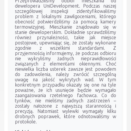
Przeprowadziliśmy odbiór mieszkania od
dewelopera UniDevelopment. Podczas naszej
szczegółowej inspekcji zidentyfikowaliśmy
problem z lokalnymi zawilgoceniami, którego
obecność potwierdziliśmy za pomocą kamery
termowizyjnej. Mieszkanie znajdowało się w
stanie deweloperskim. Dokładnie sprawdziliśmy
również przynależności, takie jak miejsce
postojowe, upewniając się, że zostały wykonane
zgodnie z wszelkimi standardami. Z
przyjemnością informujemy, że podczas odbioru
nie wykryliśmy żadnych nieprawidłowości
związanych z elementami okiennymi. Choć
niewielka liczba usterek zawsze jest powodem
do zadowolenia, należy zwrócić szczególną
uwagę na jakość wykrytych wad. W tym
konkretnym przypadku okazały się one na tyle
poważne, że ich usunięcie będzie wymagało
zaangażowania rzetelnego fachowca. Co do
tynków, nie mieliśmy żadnych zastrzeżeń –
zostały nałożone z najwyższą starannością i
precyzją. Natomiast wylewki wymagały kilku
drobnych poprawek, które odnotowaliśmy w
protokole.