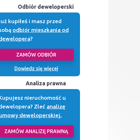
Odbiór deweloperski
Już kupiłeś i masz przed
sobą
odbiór mieszkania od
dewelopera
?
ZAMÓW ODBIÓR
Dowiedz się więcej
Analiza prawna
Kupujesz nieruchomość u
dewelopera? Zleć
analizę
umowy deweloperskiej.
ZAMÓW ANALIZĘ PRAWNĄ