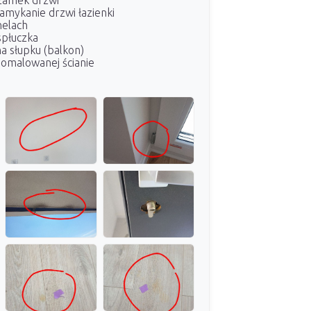
zamek drzwi
amykanie drzwi łazienki
nelach
spłuczka
a słupku (balkon)
omalowanej ścianie