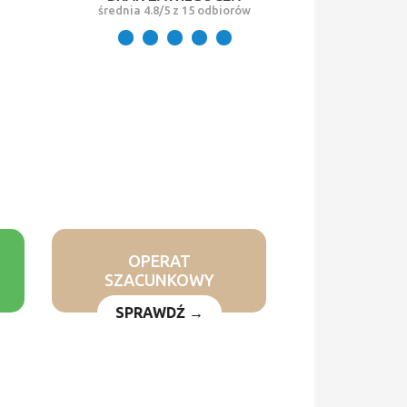
średnia 4.8/5 z 15 odbiorów
OPERAT
SZACUNKOWY
SPRAWDŹ →