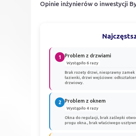
Opinie inżynierów o inwestycji B
Najczęstsz
Problem z drzwiami
1
Wystąpiło 6 razy
Brak rozety drzwi, niesprawny zamek
łazienki, drzwi wejściowe: odkształce
drzwiowy.
Problem z oknem
2
Wystąpiło 4 razy
Okna do regulacji, brak zaślepki otw
progu okna., brak właściwego usztyw