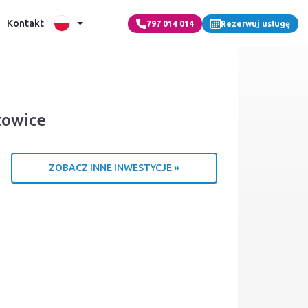
Kontakt
797 014 014
Rezerwuj usługę
towice
ZOBACZ INNE INWESTYCJE »