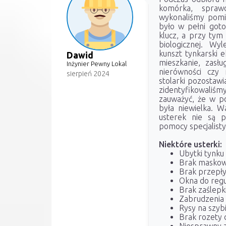
komórka, sprawd
wykonaliśmy pomi
było w pełni got
klucz, a przy tym
biologicznej. Wy
kunszt tynkarski e
Dawid
mieszkanie, zasłu
Inżynier Pewny Lokal
nierówności czy 
sierpień 2024
stolarki pozostawi
zidentyfikowaliś
zauważyć, że w po
była niewielka. W
usterek nie są 
pomocy specjalisty
Niektóre usterki:
Ubytki tynku 
Brak maskow
Brak przepły
Okna do regul
Brak zaślepk
Zabrudzenia 
Rysy na szyb
Brak rozety 