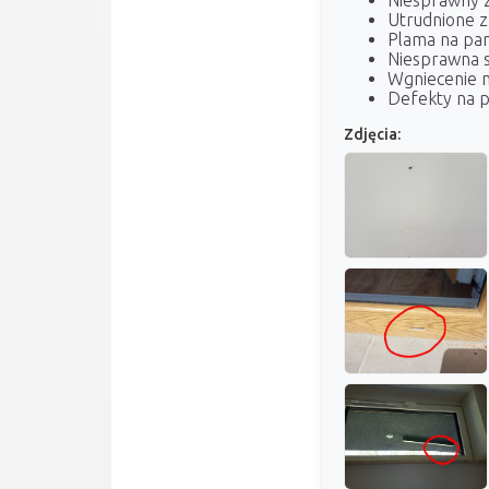
Niesprawny 
Utrudnione z
Plama na pa
Niesprawna 
Wgniecenie n
Defekty na p
Zdjęcia: