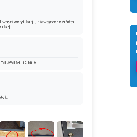
liwości weryfikacji., niewłączone źródło
alacji.
pomalowanej ścianie
lek.