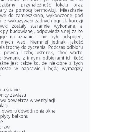
ziliśmy przynależność lokalu oraz
ary za pomocą termowizji. Mieszkanie
owe do zamieszkania, wykończone pod
 nie wykazywało żadnych ognisk korozji
lewki zostały starannie wykonane, a
kipy budowlanej, odpowiedzialnej za to
guje na uznanie - nie było odspojeń,
innych wad. Niemniej jednak, jakość
ała trochę do życzenia. Podczas odbioru
my pewną liczbę usterek, choć warto
równaniu z innymi odbiorami ich ilość
ażne jest także to, że niektóre z tych
proste w naprawie i będą wymagały
.
na ścianie
nicy zawiasu
wu powietrza w wentylacji
acji
i otworu odwodnienia okna
płyty balkonu
ie
drzwi