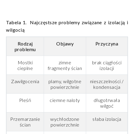
Tabela 1. Najczęstsze problemy związane z izolacją i
wilgocią
Rodzaj
Objawy
Przyczyna
problemu
Mostki
zimne
brak ciągłości
cieplne
fragmenty ścian
izolacji
Zawilgocenia
plamy, wilgotne
nieszczelności /
powierzchnie
kondensacja
Pleśń
ciemne naloty
długotrwała
wilgoć
Przemarzanie
wychłodzone
słaba izolacja
ścian
powierzchnie