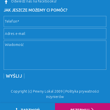
Odwiedź nas na Facebooku!
JAK JESZCZE MOŻEMY CI POMÓC?
Copyright (c) Pewny Lokal 2009 |
Polityka prywatności
inżynierów
call
arrow_forward_ios
ZADZWOŃ
REZERWUJ