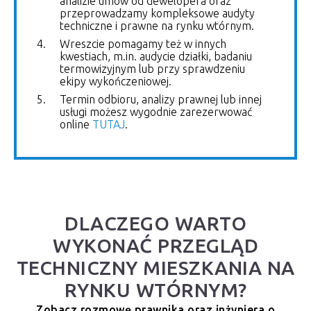
analizie umów od dewelopera oraz
przeprowadzamy kompleksowe audyty
techniczne i prawne na rynku wtórnym.
Wreszcie pomagamy też w innych
kwestiach, m.in. audycie działki, badaniu
termowizyjnym lub przy sprawdzeniu
ekipy wykończeniowej.
Termin odbioru, analizy prawnej lub innej
usługi możesz wygodnie zarezerwować
online
TUTAJ
.
DLACZEGO WARTO
WYKONAĆ PRZEGLĄD
TECHNICZNY MIESZKANIA NA
RYNKU WTÓRNYM?
Zobacz rozmowę prawnika oraz inżyniera o