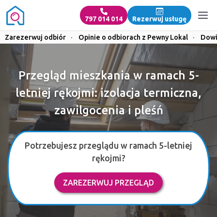
797 014 014
Rezerwuj usługę
Zarezerwuj odbiór
·
Opinie o odbiorach z Pewny Lokal
·
Dowi
Przegląd mieszkania w ramach 5-
letniej rękojmi: izolacja termiczna,
zawilgocenia i pleśń
Potrzebujesz przeglądu w ramach 5-letniej
rękojmi?
ZAREZERWUJ PRZEGLĄD