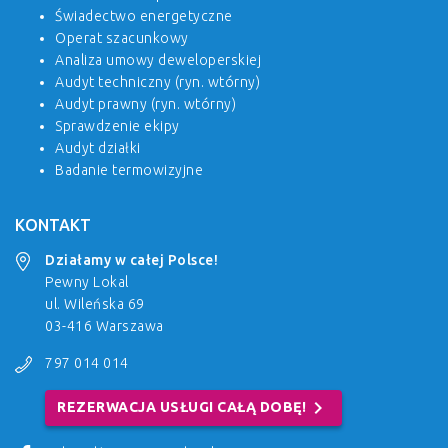
Świadectwo energetyczne
Operat szacunkowy
Analiza umowy deweloperskiej
Audyt techniczny (ryn. wtórny)
Audyt prawny (ryn. wtórny)
Sprawdzenie ekipy
Audyt działki
Badanie termowizyjne
KONTAKT
Działamy w całej Polsce!
Pewny Lokal
ul. Wileńska 69
03-416 Warszawa
797 014 014
chevron_right
REZERWACJA USŁUGI CAŁĄ DOBĘ!