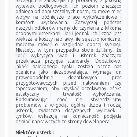
Szczególnie zauważyliśmy problemy z jakością
wylewek podłogowych. Ich poziom znacząco
odbiega od dopuszczalnych norm, co może mieć
wpływ na późniejsze prace wykończeniowe i
komfort użytkowania. Zazwyczaj podczas
naszych odbiorów mamy do czynienia z kilkoma
drobnymi usterkami. Jeśli jednak ich liczba jest
większa, a koszty naprawy nie są astronomiczne,
możemy mówić o względnie dobrej sytuacji.
Niestety, w tym przypadku stwierdziliśmy, że
ilość wykrytych wad i usterek znacząco
przekracza przyjęte standardy. Dodatkowo,
jakość nałożonego tynku została przez nas
oceniona jako niezadowalająca. Wymaga on
prawdopodobnie dodatkowych prac
przygotowawczych przed malowaniem czy
tapetowaniem, aby uzyskać oczekiwany efekt
estetyczny i trwałość wykończenia.
Podsumowując, choć nie stwierdziliśmy
problemów z wilgocią, ogólna liczba i rodzaj
usterek, zwłaszcza dotyczących wylewek i
tynków, wskazują na konieczność podjęcia
działań naprawczych ze strony dewelopera.
Niektóre usterki: