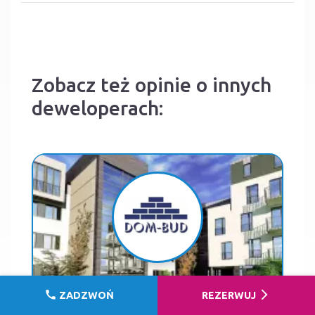
Zobacz też opinie o innych
deweloperach:
call
arrow_forward_ios
ZADZWOŃ
REZERWUJ
DOM-BUD M. Szaflarski