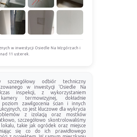
znych w inwestycji Osiedle Na Wzgórzach i
onad 11 usterek.
my szczegółowy odbiór techniczny
lizowanego w inwestycji 'Osiedle Na
czas inspekcji, z wykorzystaniem
kamery termowizyjnej, dokładnie
 poziom zawilgocenia ścian i innych
cyjnych, co jest kluczowe dla wykrycia
roblemów z izolacją oraz mostków
atkowo, szczegółowo skontrolowaliśmy
lokalu, takie jak ogródek oraz miejsce
niając się co do ich prawidłowego
ości z projektem. W samym mieszkaniu