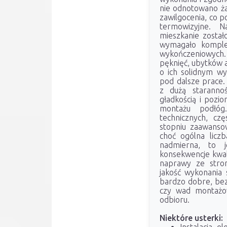
nie odnotowano ża
zawilgocenia, co p
termowizyjne. N
mieszkanie został
wymagało komple
wykończeniowych. 
pęknięć, ubytków a
o ich solidnym w
pod dalsze prace
z dużą starannoś
gładkością i pozi
montażu podłóg
technicznych, cz
stopniu zaawanso
choć ogólna liczb
nadmierna, to j
konsekwencje kwali
naprawy ze stron
jakość wykonania s
bardzo dobre, be
czy wad montażo
odbioru.
Niektóre usterki: