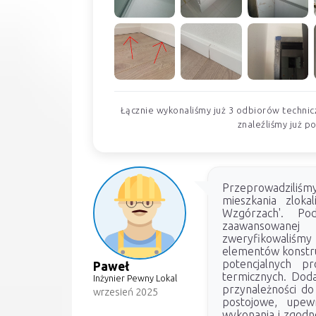
Łącznie wykonaliśmy już 3 odbiorów technic
znaleźliśmy już p
Przeprowadziliś
mieszkania zloka
Wzgórzach'. Pod
zaawansowanej 
zweryfikowaliśmy
elementów konstruk
potencjalnych p
Paweł
termicznych. Dod
Inżynier Pewny Lokal
przynależności do 
wrzesień 2025
postojowe, upew
wykonania i zgodn