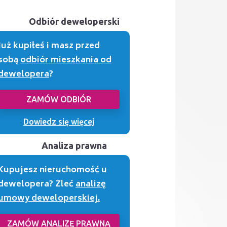
Odbiór deweloperski
Już kupiłeś i masz przed
sobą
odbiór mieszkania od
dewelopera
?
ZAMÓW ODBIÓR
Dowiedz się więcej
Analiza prawna
Kupujesz nieruchomość u
dewelopera? Zleć
analizę
umowy deweloperskiej.
ZAMÓW ANALIZĘ PRAWNĄ