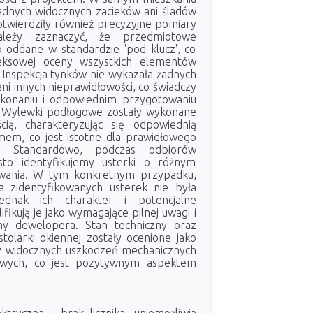
dnych widocznych zacieków ani śladów
otwierdziły również precyzyjne pomiary
ależy zaznaczyć, że przedmiotowe
o oddane w standardzie 'pod klucz', co
ksowej oceny wszystkich elementów
Inspekcja tynków nie wykazała żadnych
ni innych nieprawidłowości, co świadczy
ykonaniu i odpowiednim przygotowaniu
. Wylewki podłogowe zostały wykonane
cią, charakteryzując się odpowiednią
omem, co jest istotne dla prawidłowego
. Standardowo, podczas odbiorów
ęsto identyfikujemy usterki o różnym
wania. W tym konkretnym przypadku,
a zidentyfikowanych usterek nie była
ednak ich charakter i potencjalne
fikują je jako wymagające pilnej uwagi i
y dewelopera. Stan techniczny oraz
tolarki okiennej zostały ocenione jako
z widocznych uszkodzeń mechanicznych
wych, co jest pozytywnym aspektem