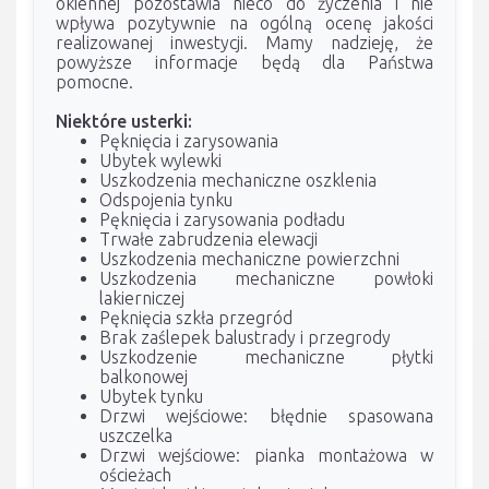
okiennej pozostawia nieco do życzenia i nie
wpływa pozytywnie na ogólną ocenę jakości
realizowanej inwestycji. Mamy nadzieję, że
powyższe informacje będą dla Państwa
pomocne.
Niektóre usterki:
Pęknięcia i zarysowania
Ubytek wylewki
Uszkodzenia mechaniczne oszklenia
Odspojenia tynku
Pęknięcia i zarysowania podładu
Trwałe zabrudzenia elewacji
Uszkodzenia mechaniczne powierzchni
Uszkodzenia mechaniczne powłoki
lakierniczej
Pęknięcia szkła przegród
Brak zaślepek balustrady i przegrody
Uszkodzenie mechaniczne płytki
balkonowej
Ubytek tynku
Drzwi wejściowe: błędnie spasowana
uszczelka
Drzwi wejściowe: pianka montażowa w
ościeżach