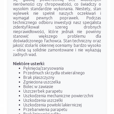
nierówności czy chropowatości, co świadczy o
wysokim standardzie wykonania. Niestety, stan
wylewek nie spełnił naszych oczekiwań i
wymagał pewnych poprawek. Podczas
technicznego odbioru inwestycji nasz specjalista
zidentyfikował szereg drobnych
nieprawidłowości, które jednak nie powinny
stanowić większego problemu dla
doświadczonego fachowca. Stan techniczny oraz
jakość stolarki okiennej oceniamy bardzo wysoko
– okna są solidnie zamontowane i nie wykazują
żadnych wad.
Niektóre usterki:
Pęknięcia/zarysowania
Przedmuch skrzydła otwieralnego
Brak płaszczyzny
Zgnieciona uszczelka
Bolec w zawiasie
Uszczerbek parapetu
Uszkodzenia mechaniczne powierzchni
Uszkodzenia uszczelki
Uszkodzenia powłoki lakierniczej
Przebarwienia parapetu
Brak liniowości sufitu