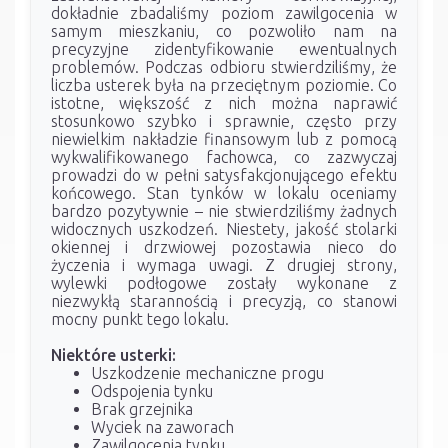
dokładnie zbadaliśmy poziom zawilgocenia w
samym mieszkaniu, co pozwoliło nam na
precyzyjne zidentyfikowanie ewentualnych
problemów. Podczas odbioru stwierdziliśmy, że
liczba usterek była na przeciętnym poziomie. Co
istotne, większość z nich można naprawić
stosunkowo szybko i sprawnie, często przy
niewielkim nakładzie finansowym lub z pomocą
wykwalifikowanego fachowca, co zazwyczaj
prowadzi do w pełni satysfakcjonującego efektu
końcowego. Stan tynków w lokalu oceniamy
bardzo pozytywnie – nie stwierdziliśmy żadnych
widocznych uszkodzeń. Niestety, jakość stolarki
okiennej i drzwiowej pozostawia nieco do
życzenia i wymaga uwagi. Z drugiej strony,
wylewki podłogowe zostały wykonane z
niezwykłą starannością i precyzją, co stanowi
mocny punkt tego lokalu.
Niektóre usterki:
Uszkodzenie mechaniczne progu
Odspojenia tynku
Brak grzejnika
Wyciek na zaworach
Zawilgocenia tynku