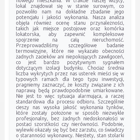
nowego mieszkania. W trakcie naszej wizyty,
lokal znajdował się w stanie surowym, co
pozwoliło nam na dokładne zbadanie jego
potencjału i jakości wykonania. Nasza analiza
objęła również ocenę stanu przynależności,
takich jak miejsce postojowe oraz komórka
lokatorska, aby zapewnić kompleksowe
spojrzenie na całą nieruchomość.
Przeprowadziliśmy szczegółowe badanie
termowizyjne, które nie wykazało obecności
żadnych zacieków ani niepokojących zawilgoceń,
co jest bardzo pozytywnym sygnałem
dotyczącym izolacji budynku. Chociaż średnia
liczba wykrytych przez nas usterek mieści się w
typowych ramach dla tego typu inwestycji,
pragniemy zaznaczyć, że koszty związane z ich
naprawą będą prawdopodobnie umiarkowane.
Nie jest to więc sytuacja alarmująca, a raczej
standardowa dla procesu odbioru. Szczególnie
cieszy nas wysoka jakość wykonania tynków,
które zostały położone w sposób niezwykle
profesjonalny, bez żadnych niedoskonałości w
postaci szorstkości czy nierówności. Podobnie,
wylewki okazały się być bez zarzutu, co świadczy
o staranności wykonawcy. Niestety, stan stolarki