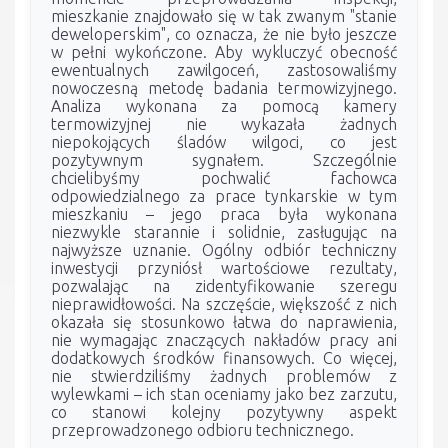
mieszkanie znajdowało się w tak zwanym "stanie
deweloperskim", co oznacza, że nie było jeszcze
w pełni wykończone. Aby wykluczyć obecność
ewentualnych zawilgoceń, zastosowaliśmy
nowoczesną metodę badania termowizyjnego.
Analiza wykonana za pomocą kamery
termowizyjnej nie wykazała żadnych
niepokojących śladów wilgoci, co jest
pozytywnym sygnałem. Szczególnie
chcielibyśmy pochwalić fachowca
odpowiedzialnego za prace tynkarskie w tym
mieszkaniu – jego praca była wykonana
niezwykle starannie i solidnie, zasługując na
najwyższe uznanie. Ogólny odbiór techniczny
inwestycji przyniósł wartościowe rezultaty,
pozwalając na zidentyfikowanie szeregu
nieprawidłowości. Na szczęście, większość z nich
okazała się stosunkowo łatwa do naprawienia,
nie wymagając znaczących nakładów pracy ani
dodatkowych środków finansowych. Co więcej,
nie stwierdziliśmy żadnych problemów z
wylewkami – ich stan oceniamy jako bez zarzutu,
co stanowi kolejny pozytywny aspekt
przeprowadzonego odbioru technicznego.