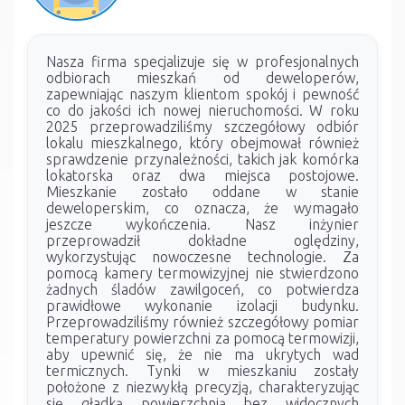
Nasza firma specjalizuje się w profesjonalnych
odbiorach mieszkań od deweloperów,
zapewniając naszym klientom spokój i pewność
co do jakości ich nowej nieruchomości. W roku
2025 przeprowadziliśmy szczegółowy odbiór
lokalu mieszkalnego, który obejmował również
sprawdzenie przynależności, takich jak komórka
lokatorska oraz dwa miejsca postojowe.
Mieszkanie zostało oddane w stanie
deweloperskim, co oznacza, że wymagało
jeszcze wykończenia. Nasz inżynier
przeprowadził dokładne oględziny,
wykorzystując nowoczesne technologie. Za
pomocą kamery termowizyjnej nie stwierdzono
żadnych śladów zawilgoceń, co potwierdza
prawidłowe wykonanie izolacji budynku.
Przeprowadziliśmy również szczegółowy pomiar
temperatury powierzchni za pomocą termowizji,
aby upewnić się, że nie ma ukrytych wad
termicznych. Tynki w mieszkaniu zostały
położone z niezwykłą precyzją, charakteryzując
się gładką powierzchnią bez widocznych