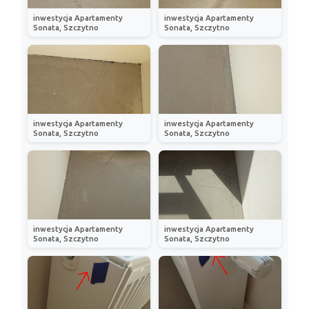
inwestycja Apartamenty
inwestycja Apartamenty
Sonata, Szczytno
Sonata, Szczytno
inwestycja Apartamenty
inwestycja Apartamenty
Sonata, Szczytno
Sonata, Szczytno
inwestycja Apartamenty
inwestycja Apartamenty
Sonata, Szczytno
Sonata, Szczytno