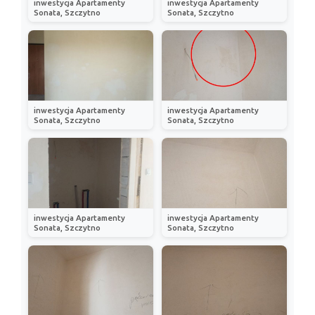
inwestycja Apartamenty
inwestycja Apartamenty
Sonata, Szczytno
Sonata, Szczytno
inwestycja Apartamenty
inwestycja Apartamenty
Sonata, Szczytno
Sonata, Szczytno
inwestycja Apartamenty
inwestycja Apartamenty
Sonata, Szczytno
Sonata, Szczytno