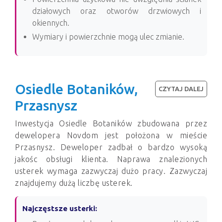
działowych oraz otworów drzwiowych i
okiennych.
Wymiary i powierzchnie mogą ulec zmianie.
Osiedle Botaników,
CZYTAJ DALEJ
Przasnysz
Inwestycja Osiedle Botaników zbudowana przez
dewelopera Novdom jest położona w mieście
Przasnysz. Deweloper zadbał o bardzo wysoką
jakośc obsługi klienta. Naprawa znalezionych
usterek wymaga zazwyczaj dużo pracy. Zazwyczaj
znajdujemy dużą liczbę usterek.
Najczęstsze usterki: