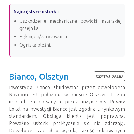
Najczęstsze usterki:
Uszkodzenie mechaniczne powłoki malarskiej
grzejnika.
Pęknięcia/zarysowania.
Ogniska pleśni.
Bianco, Olsztyn
CZYTAJ DALEJ
Inwestycja Bianco zbudowana przez dewelopera
Novdom jest położona w mieście Olsztyn. Liczba
usterek znajdowanych przez inżynierów Pewny
Lokal na inwestycji Bianco jest zgodna z rynkowym
standardem. Obsługa klienta jest poprawna.
Poważne usterki praktycznie sie nie zdarzają.
Deweloper zadbał o wysoką jakość oddawanych