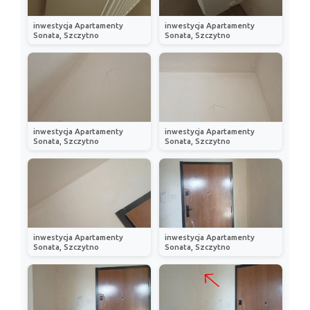
inwestycja Apartamenty
inwestycja Apartamenty
Sonata, Szczytno
Sonata, Szczytno
inwestycja Apartamenty
inwestycja Apartamenty
Sonata, Szczytno
Sonata, Szczytno
inwestycja Apartamenty
inwestycja Apartamenty
Sonata, Szczytno
Sonata, Szczytno