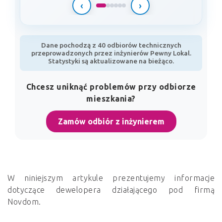
‹
›
Dane pochodzą z 40 odbiorów technicznych
przeprowadzonych przez inżynierów Pewny Lokal.
Statystyki są aktualizowane na bieżąco.
Chcesz uniknąć problemów przy odbiorze
mieszkania?
Zamów odbiór z inżynierem
W niniejszym artykule prezentujemy informacje
dotyczące dewelopera działającego pod firmą
Novdom.