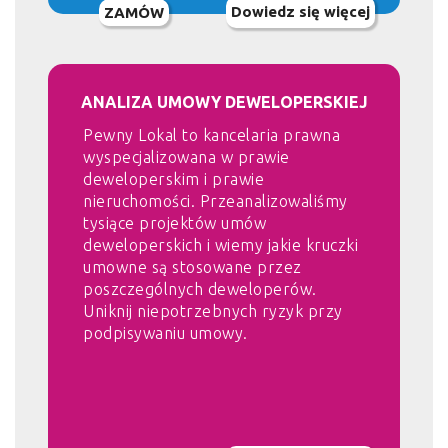
Dowiedz się więcej
ZAMÓW
ANALIZA UMOWY DEWELOPERSKIEJ
Pewny Lokal to kancelaria prawna
wyspecjalizowana w prawie
deweloperskim i prawie
nieruchomości. Przeanalizowaliśmy
tysiące projektów umów
deweloperskich i wiemy jakie kruczki
umowne są stosowane przez
poszczególnych deweloperów.
Uniknij niepotrzebnych ryzyk przy
podpisywaniu umowy.