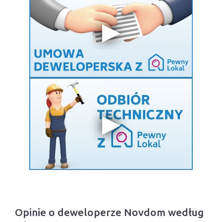
Opinie o deweloperze Novdom według