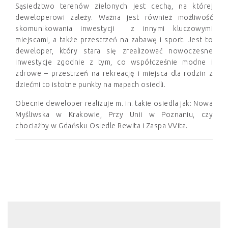
Sąsiedztwo terenów zielonych jest cechą, na której
deweloperowi zależy. Ważna jest również możliwość
skomunikowania inwestycji z innymi kluczowymi
miejscami, a także przestrzeń na zabawę i sport. Jest to
deweloper, który stara się zrealizować nowoczesne
inwestycje zgodnie z tym, co współcześnie modne i
zdrowe – przestrzeń na rekreację i miejsca dla rodzin z
dziećmi to istotne punkty na mapach osiedli.
Obecnie deweloper realizuje m. in. takie osiedla jak: Nowa
Myśliwska w Krakowie, Przy Unii w Poznaniu, czy
chociażby w Gdańsku Osiedle Rewita i Zaspa VVita.