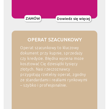
ZAMÓW
Dowiedz się więcej
OPERAT SZACUNKOWY
Operat szacunkowy to kluczowy
dokument przy kupnie, sprzedaży
czy kredycie. Błędna wycena może
kosztować Cię dziesiątki tysięcy
złotych. Nasi rzeczoznawcy
przygotują rzetelny operat, zgodny
ze standardami i realiami rynkowymi
– szybko i profesjonalnie.