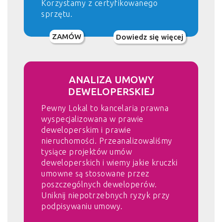
Korzystamy z certyfikowanego
sprzętu.
ZAMÓW
Dowiedz się więcej
ANALIZA UMOWY
DEWELOPERSKIEJ
Pewny Lokal to kancelaria prawna
wyspecjalizowana w prawie
deweloperskim i prawie
nieruchomości. Przeanalizowaliśmy
tysiące projektów umów
deweloperskich i wiemy jakie kruczki
umowne są stosowane przez
poszczególnych deweloperów.
Uniknij niepotrzebnych ryzyk przy
podpisywaniu umowy.