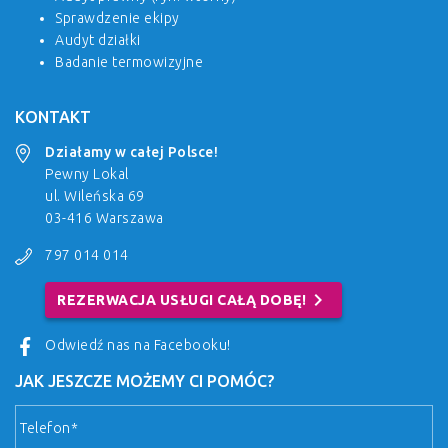
Sprawdzenie ekipy
Audyt działki
Badanie termowizyjne
KONTAKT
Działamy w całej Polsce!
Pewny Lokal
ul. Wileńska 69
03-416 Warszawa
797 014 014
chevron_right
REZERWACJA USŁUGI CAŁĄ DOBĘ!
Odwiedź nas na Facebooku!
JAK JESZCZE MOŻEMY CI POMÓC?