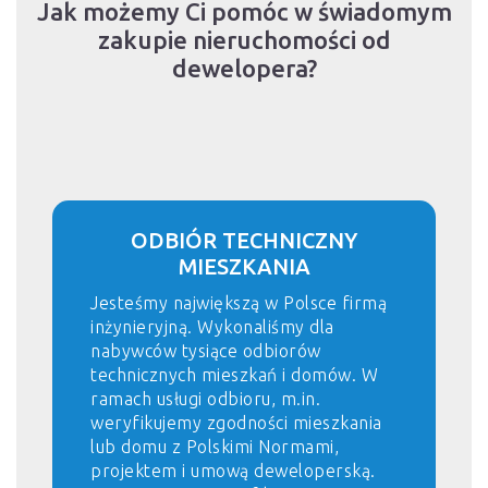
Jak możemy Ci pomóc w świadomym
zakupie nieruchomości od
dewelopera?
ODBIÓR TECHNICZNY
MIESZKANIA
Jesteśmy największą w Polsce firmą
inżynieryjną. Wykonaliśmy dla
nabywców tysiące odbiorów
technicznych mieszkań i domów. W
ramach usługi odbioru, m.in.
weryfikujemy zgodności mieszkania
lub domu z Polskimi Normami,
projektem i umową deweloperską.