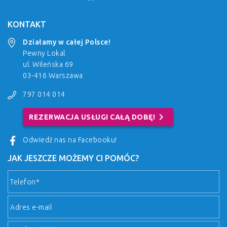
KONTAKT
Działamy w całej Polsce!
Pewny Lokal
ul. Wileńska 69
03-416 Warszawa
797 014 014
chevron_right
REZERWACJA USŁUGI CAŁĄ DOBĘ!
Odwiedź nas na Facebooku!
JAK JESZCZE MOŻEMY CI POMÓC?