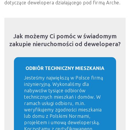
dotyczące dewelopera działającego pod firmą
Arche.
Jak możemy Ci pomóc w świadomym
zakupie nieruchomości od dewelopera?
ODBIÓR TECHNICZNY MIESZKANIA
Jesteśmy największą w Polsce firmą
inżynieryjną. Wykonaliśmy dla
nabywców tysiące odbiorów
technicznych mieszkań i domów. W
ramach usługi odbioru, m.in.
weryfikujemy zgodności mieszkania
lub domu z Polskimi Normami,
projektem i umową deweloperską.
Korzystamy z certyfikowanego