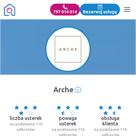
797 014 014
Rezerwuj usługę
ⓘ
Arche
Informacja o źród
liczba usterek
powaga
obsługa
usterek
klienta
na podstawie 110
odbiorów
na podstawie 110
na podstawie 110
odbiorów
odbiorów