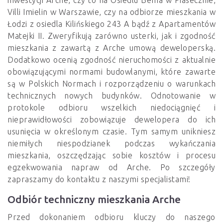
inwestycji Arche, czy to na Osiedlu Bema w Piasecznie,
Villi Imielin w Warszawie, czy na odbiorze mieszkania w
Łodzi z osiedla Kilińskiego 243 A bądź z Apartamentów
Matejki II. Zweryfikują zarówno usterki, jak i zgodność
mieszkania z zawartą z Arche umową deweloperską.
Dodatkowo ocenią zgodność nieruchomości z aktualnie
obowiązującymi normami budowlanymi, które zawarte
są w Polskich Normach i rozporządzeniu o warunkach
technicznych nowych budynków. Odnotowanie w
protokole odbioru wszelkich niedociągnięć i
nieprawidłowości zobowiązuje dewelopera do ich
usunięcia w określonym czasie. Tym samym unikniesz
niemiłych niespodzianek podczas wykańczania
mieszkania, oszczędzając sobie kosztów i procesu
egzekwowania napraw od Arche. Po szczegóły
zapraszamy do kontaktu z naszymi specjalistami!
Odbiór techniczny mieszkania Arche
Przed dokonaniem odbioru kluczy do naszego