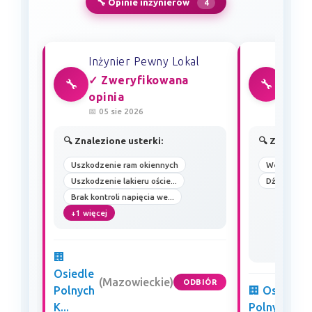
🔧 Opinie inżynierów
4
Inżynier Pewny Lokal
Inżyn
✓ Zweryfikowana
✓ Zw
🔧
🔧
opinia
opin
📅 05 sie 2026
📅 10 
🔍 Znalezione usterki:
🔍 Znalezio
Uszkodzenie ram okiennych
Wentylacja
Uszkodzenie lakieru oście...
Dźwig
Brak kontroli napięcia we...
+1 więcej
🏢
Osiedle
(Mazowieckie)
ODBIÓR
Polnych
🏢 Osiedle
K...
Polnych K...