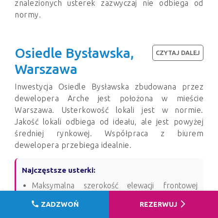
znalezionych usterek zazwyczaj nie odbiega od
normy.
Osiedle Bysławska,
CZYTAJ DALEJ
Warszawa
Inwestycja Osiedle Bysławska zbudowana przez
dewelopera Arche jest położona w mieście
Warszawa. Usterkowość lokali jest w normie.
Jakość lokali odbiega od ideału, ale jest powyżej
średniej rynkowej. Współpraca z biurem
dewelopera przebiega idealnie.
Najczęstsze usterki:
Maksymalna szerokość elewacji frontowej
budynku - do 14,4 m
call
arrow_forward_ios
ZADZWOŃ
REZERWUJ
Maksymalna wysokość elewacji frontowej