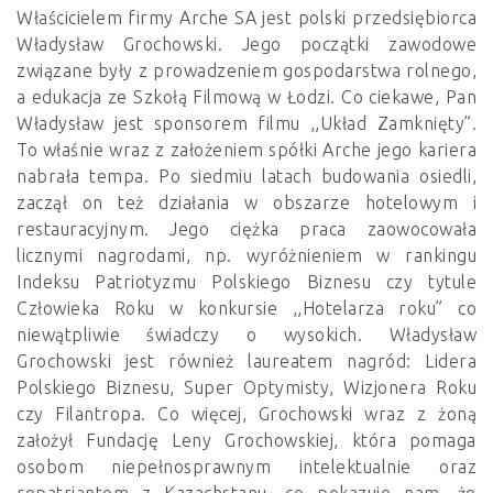
Właścicielem firmy Arche SA jest polski przedsiębiorca
Władysław Grochowski. Jego początki zawodowe
związane były z prowadzeniem gospodarstwa rolnego,
a edukacja ze Szkołą Filmową w Łodzi. Co ciekawe, Pan
Władysław jest sponsorem filmu ,,Układ Zamknięty”.
To właśnie wraz z założeniem spółki Arche jego kariera
nabrała tempa. Po siedmiu latach budowania osiedli,
zaczął on też działania w obszarze hotelowym i
restauracyjnym. Jego ciężka praca zaowocowała
licznymi nagrodami, np. wyróżnieniem w rankingu
Indeksu Patriotyzmu Polskiego Biznesu czy tytule
Człowieka Roku w konkursie ,,Hotelarza roku” co
niewątpliwie świadczy o wysokich. Władysław
Grochowski jest również laureatem nagród: Lidera
Polskiego Biznesu, Super Optymisty, Wizjonera Roku
czy Filantropa. Co więcej, Grochowski wraz z żoną
założył Fundację Leny Grochowskiej, która pomaga
osobom niepełnosprawnym intelektualnie oraz