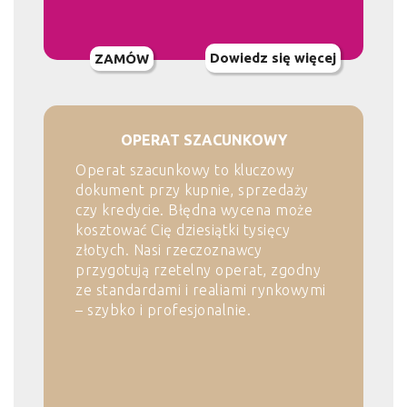
Dowiedz się więcej
ZAMÓW
OPERAT SZACUNKOWY
Operat szacunkowy to kluczowy
dokument przy kupnie, sprzedaży
czy kredycie. Błędna wycena może
kosztować Cię dziesiątki tysięcy
złotych. Nasi rzeczoznawcy
przygotują rzetelny operat, zgodny
ze standardami i realiami rynkowymi
– szybko i profesjonalnie.