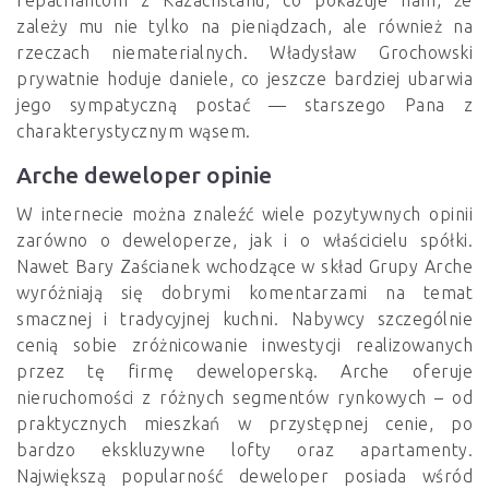
repatriantom z Kazachstanu, co pokazuje nam, że
zależy mu nie tylko na pieniądzach, ale również na
rzeczach niematerialnych. Władysław Grochowski
prywatnie hoduje daniele, co jeszcze bardziej ubarwia
jego sympatyczną postać — starszego Pana z
charakterystycznym wąsem.
Arche deweloper opinie
W internecie można znaleźć wiele pozytywnych opinii
zarówno o deweloperze, jak i o właścicielu spółki.
Nawet Bary Zaścianek wchodzące w skład Grupy Arche
wyróżniają się dobrymi komentarzami na temat
smacznej i tradycyjnej kuchni. Nabywcy szczególnie
cenią sobie zróżnicowanie inwestycji realizowanych
przez tę firmę deweloperską. Arche oferuje
nieruchomości z różnych segmentów rynkowych – od
praktycznych mieszkań w przystępnej cenie, po
bardzo ekskluzywne lofty oraz apartamenty.
Największą popularność deweloper posiada wśród