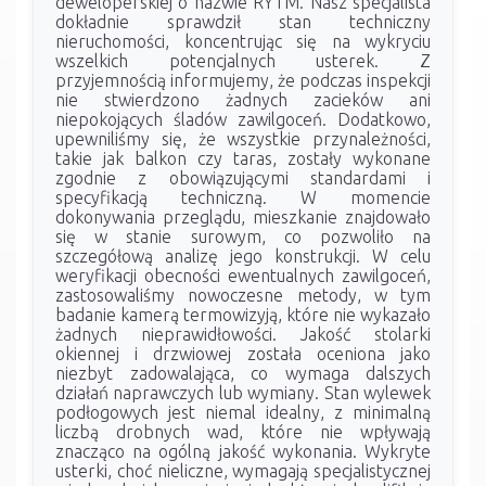
deweloperskiej o nazwie RYTM. Nasz specjalista
dokładnie sprawdził stan techniczny
nieruchomości, koncentrując się na wykryciu
wszelkich potencjalnych usterek. Z
przyjemnością informujemy, że podczas inspekcji
nie stwierdzono żadnych zacieków ani
niepokojących śladów zawilgoceń. Dodatkowo,
upewniliśmy się, że wszystkie przynależności,
takie jak balkon czy taras, zostały wykonane
zgodnie z obowiązującymi standardami i
specyfikacją techniczną. W momencie
dokonywania przeglądu, mieszkanie znajdowało
się w stanie surowym, co pozwoliło na
szczegółową analizę jego konstrukcji. W celu
weryfikacji obecności ewentualnych zawilgoceń,
zastosowaliśmy nowoczesne metody, w tym
badanie kamerą termowizyją, które nie wykazało
żadnych nieprawidłowości. Jakość stolarki
okiennej i drzwiowej została oceniona jako
niezbyt zadowalająca, co wymaga dalszych
działań naprawczych lub wymiany. Stan wylewek
podłogowych jest niemal idealny, z minimalną
liczbą drobnych wad, które nie wpływają
znacząco na ogólną jakość wykonania. Wykryte
usterki, choć nieliczne, wymagają specjalistycznej