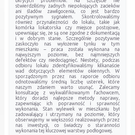
ukrytych problemów. Na szczęście nie
stwierdziliśmy żadnych niepokojących zacieków
ani śladów zawilgocenia, co jest bardzo
pozytywnym sygnałem. Skontrolowaliśmy
również przynależności do lokalu, takie jak
komórka lokatorska czy miejsce postojowe,
upewniając się, że są one zgodne z dokumentacją
i w dobrym stanie. Szczególnie pozytywnie
zaskoczyło nas wyłożenie tynku w tym
mieszkaniu – praca została wykonana na
najwyższym poziomie, bez najmniejszych
defektów czy niedociągnięć. Niestety, podczas
odbioru lokalu zidentyfikowaliśmy kilkanaście
wad dotyczących elementów okiennych. W
sporządzonym przez nas raporcie odbioru
odnotowaliśmy średnią liczbę usterek, które
naszym zdaniem warto usunąć. Zalecamy
konsultację z wykwalifikowanym fachowcem,
który doradzi najlepsze metody naprawy,
zapewniając ich poprawność i sprawność
wykonania. Stan wylewek w mieszkaniu był
zadowalający i utrzymany na poziomie, który
obserwujemy w większości realizowanych przez
nas inwestycji, co świadczy o staranności
wykonania tej kluczowej warstwy podłogowej.