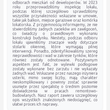
odbiorach mieszkań od deweloperów. W 2023
roku przeprowadziliśmy inspekcję lokalu,
podczas której szczegółowo sprawdziliśmy
wszystkie przynależności wskazane w umowie,
takie jak balkon, miejsce garażowe oraz komórka
lokatorska. Z przyjemnością informujemy, że nie
stwierdziliśmy żadnych zacieków ani zawilgoceń,
co świadczy o prawidłowym wykonaniu
konstrukcji budynku. Niestety, podczas odbioru
lokalu ujawniliśmy znaczące wady dotyczące
stolarki okiennej, które wymagają pilnej
interwencji. Ponadto, zidentyfikowaliśmy szereg
nieprawidłowości i wad w zakresie tynków, które
również zostały odnotowane. Pozytywnym
aspektem jest fakt, że wylewki podłogowe
zostały wykonane bez zarzutu i nie wykazały
żadnych wad. Wskazane przez naszego inżyniera
usterki, mimo swojej liczby, mają charakter
nieskomplikowany i powinny zostać sprawnie
usunięte przez specjalistę o średnim poziomie
doświadczenia w pracach remontowo-
budowlanych. Nasz raport zawiera szczegółowy
opis wszystkich znalezionych niedociągnięć, co
ułatwi proces ich naprawy.