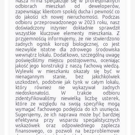
Nasza firma specjalizuje się w profesjonalnych
odbiorach mieszkań od deweloperów,
zapewniając klientom spokój ducha i pewność co
do jakości ich nowej nieruchomości. Podczas
odbioru przeprowadzonego w 2023 roku, nasz
doświadczony inżynier dokładnie sprawdził
wszystkie kluczowe elementy mieszkania. Z
przyjemnością informujemy, że nie stwierdzono
żadnych ognisk korozji biologicznej, co jest
niezwykle istotne dla zdrowego środowiska
wewnątrz lokalu. Dodatkowo, szczególną uwagę
poświęciliśmy miejscu postojowemu, oceniając
jakość jego konstrukcji z naszą fachową wiedzą.
Wylewki w mieszkaniu okazały się być w
nienagannym stanie, bez jakichkolwiek
uszkodzeń, podobnie jak tynk w całym lokalu,
który również nie wykazywał żadnych
niedoskonałości. W trakcie odbioru
zidentyfikowaliśmy niewielką liczbę usterek,
które ze względu na swoją specyfikę mogą
wymagać fachowego podejścia do ich usunięcia.
Sugerujemy, że ich naprawa może być bardziej
efektywna przy wsparciu specjalistycznych
wskazówek oraz odpowiedniego zaplecza
finansowego, co pozwoli na bezproblemowe