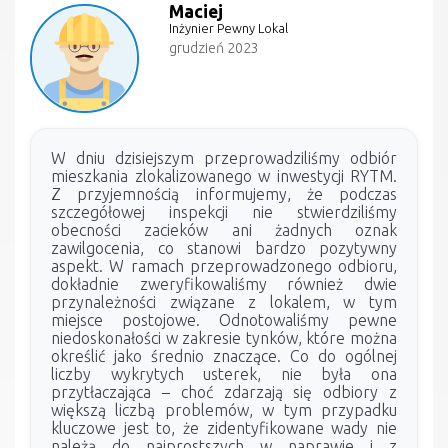
Maciej
Inżynier Pewny Lokal
grudzień 2023
W dniu dzisiejszym przeprowadziliśmy odbiór
mieszkania zlokalizowanego w inwestycji RYTM.
Z przyjemnością informujemy, że podczas
szczegółowej inspekcji nie stwierdziliśmy
obecności zacieków ani żadnych oznak
zawilgocenia, co stanowi bardzo pozytywny
aspekt. W ramach przeprowadzonego odbioru,
dokładnie zweryfikowaliśmy również dwie
przynależności związane z lokalem, w tym
miejsce postojowe. Odnotowaliśmy pewne
niedoskonałości w zakresie tynków, które można
określić jako średnio znaczące. Co do ogólnej
liczby wykrytych usterek, nie była ona
przytłaczająca – choć zdarzają się odbiory z
większą liczbą problemów, w tym przypadku
kluczowe jest to, że zidentyfikowane wady nie
należą do najprostszych w naprawie i z