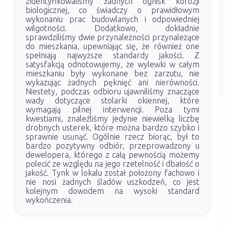
zidentyfikowaliśmy żadnych ognisk korozji
biologicznej, co świadczy o prawidłowym
wykonaniu prac budowlanych i odpowiedniej
wilgotności. Dodatkowo, dokładnie
sprawdziliśmy dwie przynależności przynależące
do mieszkania, upewniając się, że również one
spełniają najwyższe standardy jakości. Z
satysfakcją odnotowujemy, że wylewki w całym
mieszkaniu były wykonane bez zarzutu, nie
wykazując żadnych pęknięć ani nierówności.
Niestety, podczas odbioru ujawniliśmy znaczące
wady dotyczące stolarki okiennej, które
wymagają pilnej interwencji. Poza tymi
kwestiami, znaleźliśmy jedynie niewielką liczbę
drobnych usterek, które można bardzo szybko i
sprawnie usunąć. Ogólnie rzecz biorąc, był to
bardzo pozytywny odbiór, przeprowadzony u
dewelopera, którego z całą pewnością możemy
polecić ze względu na jego rzetelność i dbałość o
jakość. Tynk w lokalu został położony fachowo i
nie nosi żadnych śladów uszkodzeń, co jest
kolejnym dowodem na wysoki standard
wykończenia.