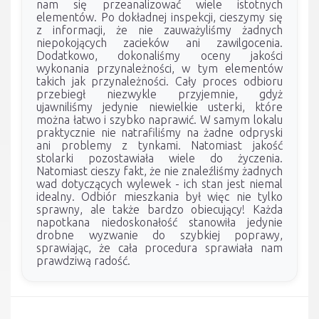
nam się przeanalizować wiele istotnych
elementów. Po dokładnej inspekcji, cieszymy się
z informacji, że nie zauważyliśmy żadnych
niepokojących zacieków ani zawilgocenia.
Dodatkowo, dokonaliśmy oceny jakości
wykonania przynależności, w tym elementów
takich jak przynależności. Cały proces odbioru
przebiegł niezwykle przyjemnie, gdyż
ujawniliśmy jedynie niewielkie usterki, które
można łatwo i szybko naprawić. W samym lokalu
praktycznie nie natrafiliśmy na żadne odpryski
ani problemy z tynkami. Natomiast jakość
stolarki pozostawiała wiele do życzenia.
Natomiast cieszy fakt, że nie znaleźliśmy żadnych
wad dotyczących wylewek - ich stan jest niemal
idealny. Odbiór mieszkania był więc nie tylko
sprawny, ale także bardzo obiecujący! Każda
napotkana niedoskonałość stanowiła jedynie
drobne wyzwanie do szybkiej poprawy,
sprawiając, że cała procedura sprawiała nam
prawdziwą radość.