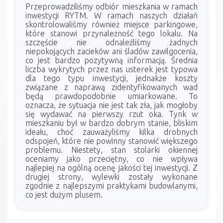
Przeprowadziliśmy odbiór mieszkania w ramach
inwestycji RYTM. W ramach naszych działań
skontrolowaliśmy również miejsce parkingowe,
które stanowi przynależność tego lokalu. Na
szczęście nie odnaleźliśmy żadnych
niepokojących zacieków ani śladów zawilgocenia,
co jest bardzo pozytywną informacją. Średnia
liczba wykrytych przez nas usterek jest typowa
dla tego typu inwestycji, jednakże koszty
związane z naprawą zidentyfikowanych wad
będą prawdopodobnie umiarkowane. To
oznacza, że sytuacja nie jest tak zła, jak mogłoby
się wydawać na pierwszy rzut oka. Tynk w
mieszkaniu był w bardzo dobrym stanie, bliskim
ideału, choć zauważyliśmy kilka drobnych
odspojeń, które nie powinny stanowić większego
problemu. Niestety, stan stolarki okiennej
oceniamy jako przeciętny, co nie wpływa
najlepiej na ogólną ocenę jakości tej inwestycji. Z
drugiej strony, wylewki zostały wykonane
zgodnie z najlepszymi praktykami budowlanymi,
co jest dużym plusem.