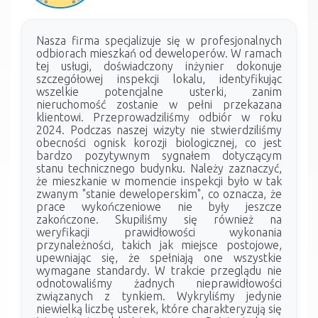
Nasza firma specjalizuje się w profesjonalnych
odbiorach mieszkań od deweloperów. W ramach
tej usługi, doświadczony inżynier dokonuje
szczegółowej inspekcji lokalu, identyfikując
wszelkie potencjalne usterki, zanim
nieruchomość zostanie w pełni przekazana
klientowi. Przeprowadziliśmy odbiór w roku
2024. Podczas naszej wizyty nie stwierdziliśmy
obecności ognisk korozji biologicznej, co jest
bardzo pozytywnym sygnałem dotyczącym
stanu technicznego budynku. Należy zaznaczyć,
że mieszkanie w momencie inspekcji było w tak
zwanym "stanie deweloperskim", co oznacza, że
prace wykończeniowe nie były jeszcze
zakończone. Skupiliśmy się również na
weryfikacji prawidłowości wykonania
przynależności, takich jak miejsce postojowe,
upewniając się, że spełniają one wszystkie
wymagane standardy. W trakcie przeglądu nie
odnotowaliśmy żadnych nieprawidłowości
związanych z tynkiem. Wykryliśmy jedynie
niewielką liczbę usterek, które charakteryzują się