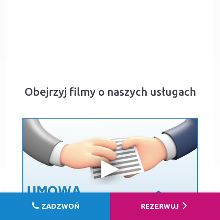
Obejrzyj filmy o naszych usługach
call
arrow_forward_ios
ZADZWOŃ
REZERWUJ