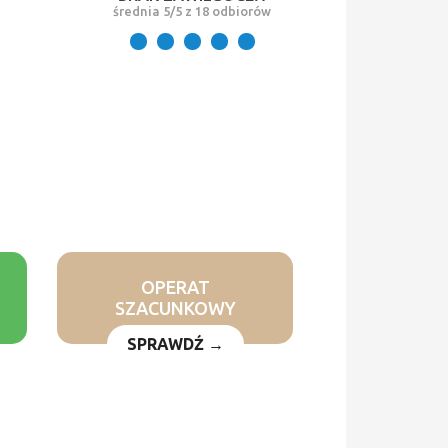
średnia 5/5 z 18 odbiorów
OPERAT
SZACUNKOWY
SPRAWDŹ →