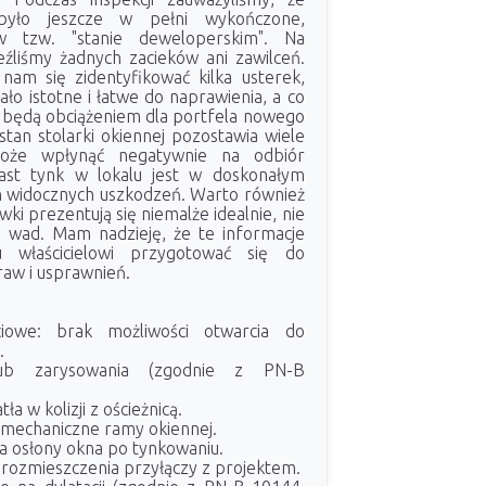
było jeszcze w pełni wykończone,
w tzw. "stanie deweloperskim". Na
eźliśmy żadnych zacieków ani zawilceń.
am się zidentyfikować kilka usterek,
ło istotne i łatwe do naprawienia, a co
e będą obciążeniem dla portfela nowego
i stan stolarki okiennej pozostawia wiele
oże wpłynąć negatywnie na odbiór
iast tynk w lokalu jest w doskonałym
h widocznych uszkodzeń. Warto również
wki prezentują się niemalże idealnie, nie
 wad. Mam nadzieję, że te informacje
właścicielowi przygotować się do
aw i usprawnień.
ciowe: brak możliwości otwarcia do
.
lub zarysowania (zgodnie z PN-B
.
ła w kolizji z ościeżnicą.
mechaniczne ramy okiennej.
ia osłony okna po tynkowaniu.
rozmieszczenia przyłączy z projektem.