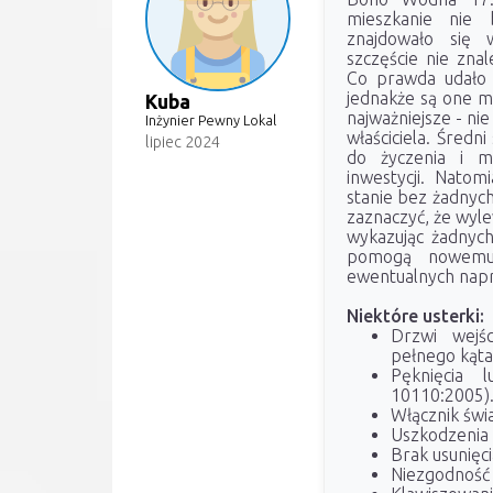
mieszkanie nie 
znajdowało się 
szczęście nie znal
Co prawda udało n
jednakże są one ma
Kuba
najważniejsze - ni
Inżynier Pewny Lokal
właściciela. Średn
lipiec 2024
do życzenia i m
inwestycji. Natom
stanie bez żadnyc
zaznaczyć, że wyle
wykazując żadnych
pomogą nowemu 
ewentualnych napr
Niektóre usterki:
Drzwi wejś
pełnego kąta
Pęknięcia 
10110:2005)
Włącznik świat
Uszkodzenia 
Brak usunięc
Niezgodność 