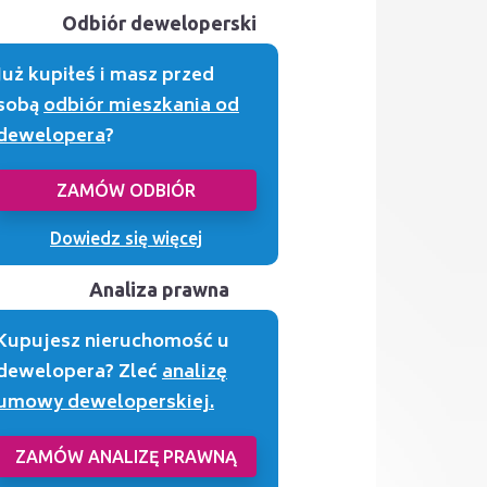
Odbiór deweloperski
Już kupiłeś i masz przed
sobą
odbiór mieszkania od
dewelopera
?
ZAMÓW ODBIÓR
Dowiedz się więcej
Analiza prawna
Kupujesz nieruchomość u
dewelopera? Zleć
analizę
umowy deweloperskiej.
ZAMÓW ANALIZĘ PRAWNĄ