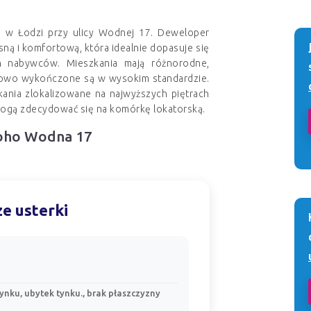
e w Łodzi przy ulicy Wodnej 17. Deweloper
ną i komfortową, która idealnie dopasuje się
h nabywców. Mieszkania mają różnorodne,
tkowo wykończone są w wysokim standardzie.
kania zlokalizowane na najwyższych piętrach
mogą zdecydować się na komórkę lokatorską.
 Boho Wodna 17
e usterki
ynku, ubytek tynku., brak płaszczyzny