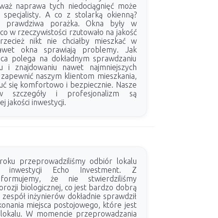
eważ naprawa tych niedociągnięć może
pecjalisty. A co z stolarką okienną?
ła prawdziwa porażka. Okna były w
co w rzeczywistości rzutowało na jakość
 Przecież nikt nie chciałby mieszkać w
nawet okna sprawiają problemy. Jak
raca polega na dokładnym sprawdzaniu
u i znajdowaniu nawet najmniejszych
y zapewnić naszym klientom mieszkania,
uć się komfortowo i bezpiecznie. Nasze
w szczegóły i profesjonalizm są
 jakości inwestycji.
roku przeprowadziliśmy odbiór lokalu
 inwestycji Echo Investment. Z
nformujemy, że nie stwierdziliśmy
orozji biologicznej, co jest bardzo dobrą
 zespół inżynierów dokładnie sprawdził
onania miejsca postojowego, które jest
ą lokalu. W momencie przeprowadzania