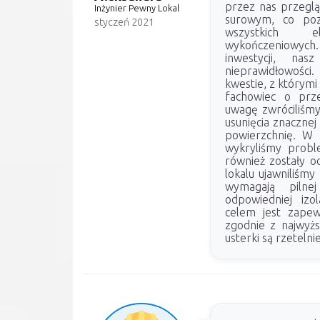
przez nas przeglą
Inżynier Pewny Lokal
surowym, co poz
styczeń 2021
wszystkich e
wykończeniowyc
inwestycji, nasz
nieprawidłowości
kwestie, z którym
fachowiec o prze
uwagę zwróciliśmy
usunięcia znacznej
powierzchnię. W 
wykryliśmy probl
również zostały 
lokalu ujawniliśmy
wymagają pilne
odpowiedniej izol
celem jest zapew
zgodnie z najwyżs
usterki są rzetel