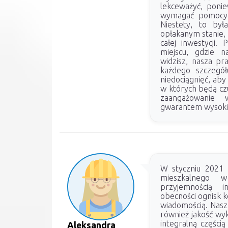
lekceważyć, poni
wymagać pomocy s
Niestety, to by
opłakanym stanie, 
całej inwestycji.
miejscu, gdzie 
widzisz, nasza p
każdego szczegół
niedociągnięć, ab
w których będą cz
zaangażowanie 
gwarantem wysokiej
W styczniu 2021 
mieszkalnego w
przyjemnością i
obecności ognisk k
wiadomością. Nasz
również jakość wyk
integralną części
Aleksandra