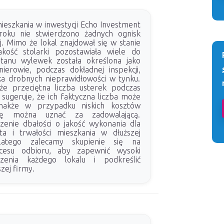
ieszkania w inwestycji Echo Investment
oku nie stwierdzono żadnych ognisk
ej. Mimo że lokal znajdował się w stanie
akość stolarki pozostawiała wiele do
stanu wylewek została określona jako
nierowie, podczas dokładnej inspekcji,
lka drobnych nieprawidłowości w tynku.
że przeciętna liczba usterek podczas
sugeruje, że ich faktyczna liczba może
dnakże w przypadku niskich kosztów
cję można uznać za zadowalającą.
enie dbałości o jakość wykonania dla
ta i trwałości mieszkania w dłuższej
latego zalecamy skupienie się na
ocesu odbioru, aby zapewnić wysoki
zenia każdego lokalu i podkreślić
zej firmy.