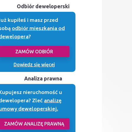
Odbiór deweloperski
Już kupiłeś i masz przed
sobą
odbiór mieszkania od
dewelopera
?
ZAMÓW ODBIÓR
Dowiedz się więcej
Analiza prawna
Kupujesz nieruchomość u
dewelopera? Zleć
analizę
umowy deweloperskiej.
ZAMÓW ANALIZĘ PRAWNĄ