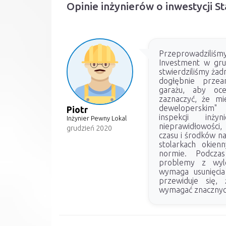
Opinie inżynierów o inwestycji St
Przeprowadziliśmy
Investment w gru
stwierdziliśmy żad
dogłębnie przea
garażu, aby oce
zaznaczyć, że mi
deweloperskim" 
Piotr
inspekcji inży
Inżynier Pewny Lokal
nieprawidłowości
grudzień 2020
czasu i środków n
stolarkach okien
normie. Podcza
problemy z wyl
wymaga usunięcia
przewiduje się,
wymagać znacznyc