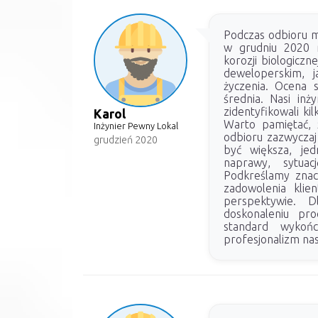
Podczas odbioru m
w grudniu 2020 r
korozji biologiczn
deweloperskim, j
życzenia. Ocena 
średnia. Nasi inży
zidentyfikowali ki
Karol
Warto pamiętać, 
Inżynier Pewny Lokal
odbioru zazwyczaj 
grudzień 2020
być większa, je
naprawy, sytua
Podkreślamy znacz
zadowolenia klien
perspektywie. D
doskonaleniu pr
standard wykońc
profesjonalizm nas