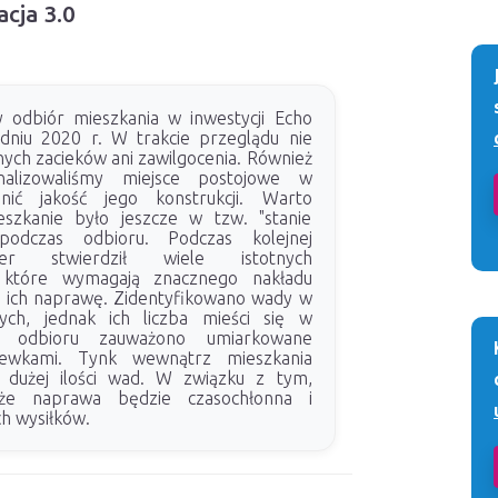
acja 3.0
 odbiór mieszkania w inwestycji Echo
dniu 2020 r. W trakcie przeglądu nie
nych zacieków ani zawilgocenia. Również
nalizowaliśmy miejsce postojowe w
nić jakość jego konstrukcji. Warto
eszkanie było jeszcze w tzw. "stanie
podczas odbioru. Podczas kolejnej
nier stwierdził wiele istotnych
, które wymagają znacznego nakładu
a ich naprawę. Zidentyfikowano wady w
nych, jednak ich liczba mieści się w
s odbioru zauważono umiarkowane
ewkami. Tynk wewnątrz mieszkania
 dużej ilości wad. W związku z tym,
 że naprawa będzie czasochłonna i
h wysiłków.