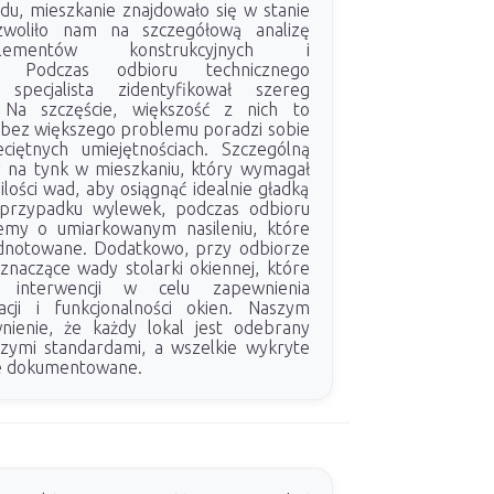
du, mieszkanie znajdowało się w stanie
woliło nam na szczegółową analizę
lementów konstrukcyjnych i
h. Podczas odbioru technicznego
 specjalista zidentyfikował szereg
. Na szczęście, większość z nich to
i bez większego problemu poradzi sobie
ciętnych umiejętnościach. Szczególną
 na tynk w mieszkaniu, który wymagał
 ilości wad, aby osiągnąć idealnie gładką
przypadku wylewek, podczas odbioru
emy o umiarkowanym nasileniu, które
odnotowane. Dodatkowo, przy odbiorze
 znaczące wady stolarki okiennej, które
j interwencji w celu zapewnienia
acji i funkcjonalności okien. Naszym
nienie, że każdy lokal jest odebrany
zymi standardami, a wszelkie wykryte
nie dokumentowane.