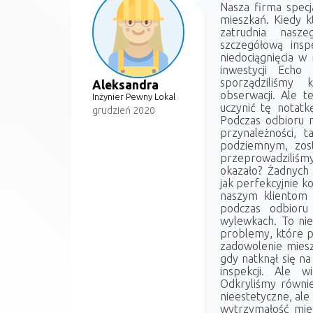
Nasza firma specj
mieszkań. Kiedy k
zatrudnia nasze
szczegółową inspe
niedociągnięcia w
inwestycji Echo
sporządziliśmy 
Aleksandra
obserwacji. Ale t
Inżynier Pewny Lokal
uczynić tę notatkę
grudzień 2020
Podczas odbioru n
przynależności, 
podziemnym, zost
przeprowadziliśmy
okazało? Żadnych
jak perfekcyjnie k
naszym klientom m
podczas odbioru
wylewkach. To nie
problemy, które p
zadowolenie miesz
gdy natknął się na
inspekcji. Ale 
Odkryliśmy równie
nieestetyczne, ale
wytrzymałość mie