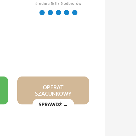
średnia 5/5 z 6 odbiorów
OPERAT
SZACUNKOWY
SPRAWDŹ →