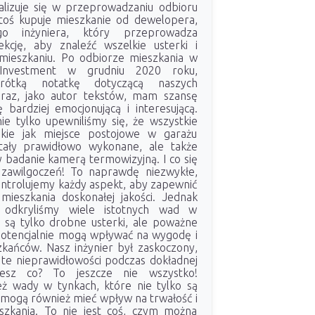
alizuje się w przeprowadzaniu odbioru
toś kupuje mieszkanie od dewelopera,
go inżyniera, który przeprowadza
kcję, aby znaleźć wszelkie usterki i
 mieszkaniu. Po odbiorze mieszkania w
 Investment w grudniu 2020 roku,
krótką notatkę dotyczącą naszych
eraz, jako autor tekstów, mam szansę
 bardziej emocjonującą i interesującą.
ie tylko upewniliśmy się, że wszystkie
takie jak miejsce postojowe w garażu
ały prawidłowo wykonane, ale także
 badanie kamerą termowizyjną. I co się
 zawilgoczeń! To naprawdę niezwykłe,
ontrolujemy każdy aspekt, aby zapewnić
ieszkania doskonałej jakości. Jednak
 odkryliśmy wiele istotnych wad w
 są tylko drobne usterki, ale poważne
otencjalnie mogą wpływać na wygodę i
kańców. Nasz inżynier był zaskoczony,
 te nieprawidłowości podczas dokładnej
wiesz co? To jeszcze nie wszystko!
ż wady w tynkach, które nie tylko są
 mogą również mieć wpływ na trwałość i
szkania. To nie jest coś, czym można