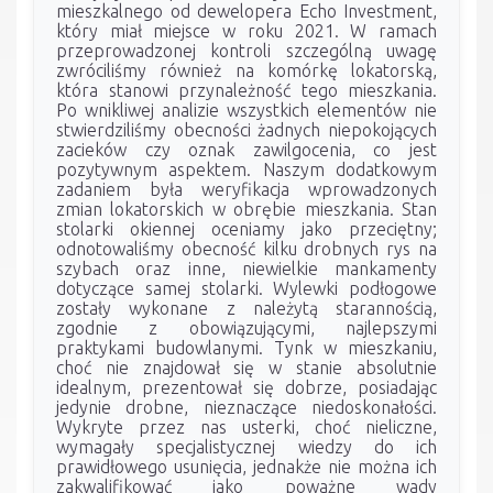
mieszkalnego od dewelopera Echo Investment,
który miał miejsce w roku 2021. W ramach
przeprowadzonej kontroli szczególną uwagę
zwróciliśmy również na komórkę lokatorską,
która stanowi przynależność tego mieszkania.
Po wnikliwej analizie wszystkich elementów nie
stwierdziliśmy obecności żadnych niepokojących
zacieków czy oznak zawilgocenia, co jest
pozytywnym aspektem. Naszym dodatkowym
zadaniem była weryfikacja wprowadzonych
zmian lokatorskich w obrębie mieszkania. Stan
stolarki okiennej oceniamy jako przeciętny;
odnotowaliśmy obecność kilku drobnych rys na
szybach oraz inne, niewielkie mankamenty
dotyczące samej stolarki. Wylewki podłogowe
zostały wykonane z należytą starannością,
zgodnie z obowiązującymi, najlepszymi
praktykami budowlanymi. Tynk w mieszkaniu,
choć nie znajdował się w stanie absolutnie
idealnym, prezentował się dobrze, posiadając
jedynie drobne, nieznaczące niedoskonałości.
Wykryte przez nas usterki, choć nieliczne,
wymagały specjalistycznej wiedzy do ich
prawidłowego usunięcia, jednakże nie można ich
zakwalifikować jako poważne wady