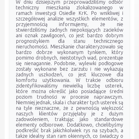
W dniu dzisiejszym przeprowadziliśmy odbiór
techniczny mieszkania zlokalizowanego w
ramach inwestycji Osiedle KrK. Po wnikliwej i
szczegółowej analizie wszystkich elementów, z
przyjemnością informujemy, że nie
stwierdziliśmy żadnych niepokojących zacieków
ani oznak zawilgoceń, co jest bardzo dobrym
prognostykiem dla stanu technicznego
nieruchomości. Mieszkanie charakteryzowało się
bardzo dobrze wykonanym tynkiem, który
pomimo drobnych, nieistotnych wad, prezentuje
się nienagannie. Podobnie, wylewki podłogowe
zostały wykonane bez zarzutu i nie wykazują
żadnych uszkodzeń, co jest kluczowe dla
komfortu użytkowania. W trakcie odbioru
zidentyfikowaliśmy niewielką liczbę usterek,
które można określić jako posiadające średni
poziom trudności w procesie naprawczym.
Niemniej jednak, skala i charakter tych usterek są
na tyle nieznaczne, że z pewnością większość
naszych klientów przyjęłaby je z dużym
zadowoleniem, traktując jako standardowe
elementy odbiorowe. Dodatkowo, chcielibyśmy
podkreślić brak jakichkolwiek rys na szybach, a
także idealny stan ram okiennych, co świadczy o