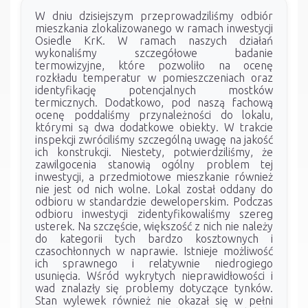
W dniu dzisiejszym przeprowadziliśmy odbiór
mieszkania zlokalizowanego w ramach inwestycji
Osiedle KrK. W ramach naszych działań
wykonaliśmy szczegółowe badanie
termowizyjne, które pozwoliło na ocenę
rozkładu temperatur w pomieszczeniach oraz
identyfikację potencjalnych mostków
termicznych. Dodatkowo, pod naszą fachową
ocenę poddaliśmy przynależności do lokalu,
którymi są dwa dodatkowe obiekty. W trakcie
inspekcji zwróciliśmy szczególną uwagę na jakość
ich konstrukcji. Niestety, potwierdziliśmy, że
zawilgocenia stanowią ogólny problem tej
inwestycji, a przedmiotowe mieszkanie również
nie jest od nich wolne. Lokal został oddany do
odbioru w standardzie deweloperskim. Podczas
odbioru inwestycji zidentyfikowaliśmy szereg
usterek. Na szczęście, większość z nich nie należy
do kategorii tych bardzo kosztownych i
czasochłonnych w naprawie. Istnieje możliwość
ich sprawnego i relatywnie niedrogiego
usunięcia. Wśród wykrytych nieprawidłowości i
wad znalazły się problemy dotyczące tynków.
Stan wylewek również nie okazał się w pełni