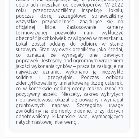
odbiorach mieszkań od deweloperów. W 2022
roku przeprowadziliśmy inspekcję lokalu,
podczas której szczegółowo sprawdziliśmy
wszystkie przynależności znajdujące się na
oficjalnej liście. Zastosowanie kamery
termowizyjnej pozwoliło nam wykluczyć
obecność jakichkolwiek zawilgoceń w mieszkaniu.
Lokal został oddany do odbioru w stanie
surowym. Stan wylewek oceniliśmy jako średni,
co oznacza, że wymagały one pewnych
poprawek. Jesteśmy pod ogromnym wrażeniem
jakości wykonania tynków – praca ta zasługuje na
najwyższe uznanie, wykonano ją niezwykle
solidnie i precyzyjnie. Podczas odbioru
zidentyfikowaliśmy umiarkowaną liczbę usterek,
co w kontekście ogólnej oceny można uznać za
pozytywny aspekt. Niestety, zakres wykrytych
nieprawidłowości okazał się poważny i wymagał
gruntownych napraw. Szczególną uwagę
zwróciliśmy na elementy okienne, przy których
odnotowaliśmy kilkanaście wad, wymagających
natychmiastowej interwencji.