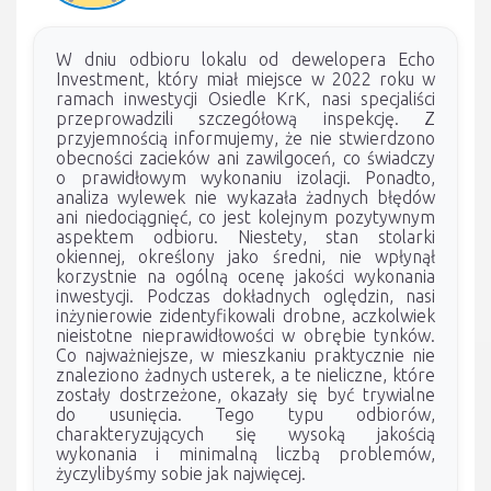
W dniu odbioru lokalu od dewelopera Echo
Investment, który miał miejsce w 2022 roku w
ramach inwestycji Osiedle KrK, nasi specjaliści
przeprowadzili szczegółową inspekcję. Z
przyjemnością informujemy, że nie stwierdzono
obecności zacieków ani zawilgoceń, co świadczy
o prawidłowym wykonaniu izolacji. Ponadto,
analiza wylewek nie wykazała żadnych błędów
ani niedociągnięć, co jest kolejnym pozytywnym
aspektem odbioru. Niestety, stan stolarki
okiennej, określony jako średni, nie wpłynął
korzystnie na ogólną ocenę jakości wykonania
inwestycji. Podczas dokładnych oględzin, nasi
inżynierowie zidentyfikowali drobne, aczkolwiek
nieistotne nieprawidłowości w obrębie tynków.
Co najważniejsze, w mieszkaniu praktycznie nie
znaleziono żadnych usterek, a te nieliczne, które
zostały dostrzeżone, okazały się być trywialne
do usunięcia. Tego typu odbiorów,
charakteryzujących się wysoką jakością
wykonania i minimalną liczbą problemów,
życzylibyśmy sobie jak najwięcej.