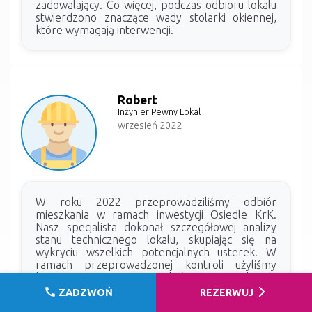
zadowalający. Co więcej, podczas odbioru lokalu
stwierdzono znaczące wady stolarki okiennej,
które wymagają interwencji.
Robert
Inżynier Pewny Lokal
wrzesień 2022
W roku 2022 przeprowadziliśmy odbiór
mieszkania w ramach inwestycji Osiedle KrK.
Nasz specjalista dokonał szczegółowej analizy
stanu technicznego lokalu, skupiając się na
wykryciu wszelkich potencjalnych usterek. W
ramach przeprowadzonej kontroli użyliśmy
kamery termowizyjnej, która nie wykazała
obecności zawilgoceń w mieszkaniu. Dodatkowo,
call
arrow_forward_ios
ZADZWOŃ
REZERWUJ
oceniliśmy jakość wykonania przynależności, czyli