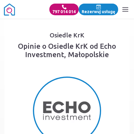
797 014 014
Rezerwuj usługę
Osiedle KrK
Opinie o Osiedle KrK od Echo
Investment, Małopolskie