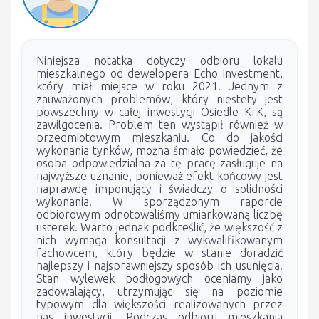
Niniejsza notatka dotyczy odbioru lokalu
mieszkalnego od dewelopera Echo Investment,
który miał miejsce w roku 2021. Jednym z
zauważonych problemów, który niestety jest
powszechny w całej inwestycji Osiedle KrK, są
zawilgocenia. Problem ten wystąpił również w
przedmiotowym mieszkaniu. Co do jakości
wykonania tynków, można śmiało powiedzieć, że
osoba odpowiedzialna za tę pracę zasługuje na
najwyższe uznanie, ponieważ efekt końcowy jest
naprawdę imponujący i świadczy o solidności
wykonania. W sporządzonym raporcie
odbiorowym odnotowaliśmy umiarkowaną liczbę
usterek. Warto jednak podkreślić, że większość z
nich wymaga konsultacji z wykwalifikowanym
fachowcem, który będzie w stanie doradzić
najlepszy i najsprawniejszy sposób ich usunięcia.
Stan wylewek podłogowych oceniamy jako
zadowalający, utrzymując się na poziomie
typowym dla większości realizowanych przez
nas inwestycji. Podczas odbioru mieszkania