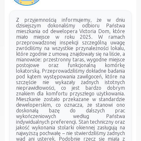
Z przyjemnością informujemy, że w dniu
dzisiejszym dokonaliśmy odbioru Państwa
mieszkania od dewelopera Victoria Dom, które
miało miejsce w roku 2025. W ramach
przeprowadzonej inspekcji szczególną uwagę
zwróciliśmy na wszystkie przynależności lokalu,
które zgodnie z umową znajdowały się na liście, a
mianowicie: przestronny taras, wygodne miejsce
postojowe oraz funkcjonalną komórkę
lokatorską. Przeprowadziliśmy dokładne badania
pod kątem występowania zawilgoceń, które na
szczęście nie wykazały żadnych istotnych
nieprawidłowości, co jest bardzo dobrym
znakiem dla komfortu przyszłego użytkowania.
Mieszkanie zostało przekazane w standardzie
deweloperskim, co oznacza, że stanowi ono
doskonałą bazę do dalszych prac
wykończeniowych według Państwa
indywidualnych preferencji. Stan techniczny oraz
jakość wykonania stolarki okiennej zasługują na
najwyższą pochwałę – nie stwierdziliśmy żadnych
wad ani usterek. Podobnie rzecz się miała z