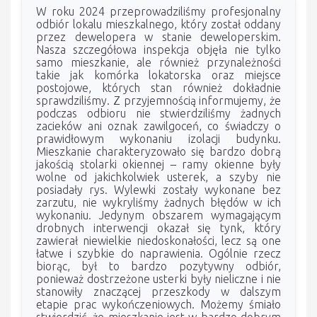
W roku 2024 przeprowadziliśmy profesjonalny
odbiór lokalu mieszkalnego, który został oddany
przez dewelopera w stanie deweloperskim.
Nasza szczegółowa inspekcja objęła nie tylko
samo mieszkanie, ale również przynależności
takie jak komórka lokatorska oraz miejsce
postojowe, których stan również dokładnie
sprawdziliśmy. Z przyjemnością informujemy, że
podczas odbioru nie stwierdziliśmy żadnych
zacieków ani oznak zawilgoceń, co świadczy o
prawidłowym wykonaniu izolacji budynku.
Mieszkanie charakteryzowało się bardzo dobrą
jakością stolarki okiennej – ramy okienne były
wolne od jakichkolwiek usterek, a szyby nie
posiadały rys. Wylewki zostały wykonane bez
zarzutu, nie wykryliśmy żadnych błędów w ich
wykonaniu. Jedynym obszarem wymagającym
drobnych interwencji okazał się tynk, który
zawierał niewielkie niedoskonałości, lecz są one
łatwe i szybkie do naprawienia. Ogólnie rzecz
biorąc, był to bardzo pozytywny odbiór,
ponieważ dostrzeżone usterki były nieliczne i nie
stanowiły znaczącej przeszkody w dalszym
etapie prac wykończeniowych. Możemy śmiało
stwierdzić, że mieszkanie jest w bardzo dobrym