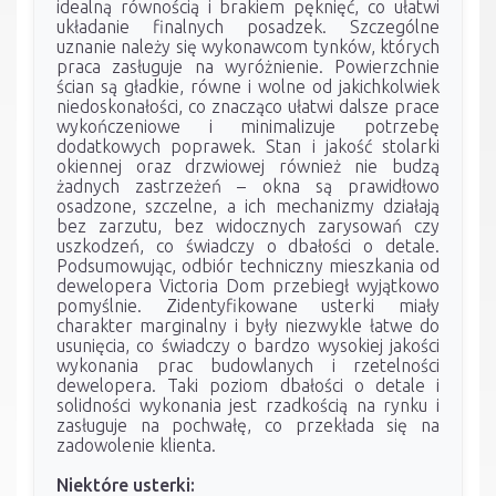
idealną równością i brakiem pęknięć, co ułatwi
układanie finalnych posadzek. Szczególne
uznanie należy się wykonawcom tynków, których
praca zasługuje na wyróżnienie. Powierzchnie
ścian są gładkie, równe i wolne od jakichkolwiek
niedoskonałości, co znacząco ułatwi dalsze prace
wykończeniowe i minimalizuje potrzebę
dodatkowych poprawek. Stan i jakość stolarki
okiennej oraz drzwiowej również nie budzą
żadnych zastrzeżeń – okna są prawidłowo
osadzone, szczelne, a ich mechanizmy działają
bez zarzutu, bez widocznych zarysowań czy
uszkodzeń, co świadczy o dbałości o detale.
Podsumowując, odbiór techniczny mieszkania od
dewelopera Victoria Dom przebiegł wyjątkowo
pomyślnie. Zidentyfikowane usterki miały
charakter marginalny i były niezwykle łatwe do
usunięcia, co świadczy o bardzo wysokiej jakości
wykonania prac budowlanych i rzetelności
dewelopera. Taki poziom dbałości o detale i
solidności wykonania jest rzadkością na rynku i
zasługuje na pochwałę, co przekłada się na
zadowolenie klienta.
Niektóre usterki: