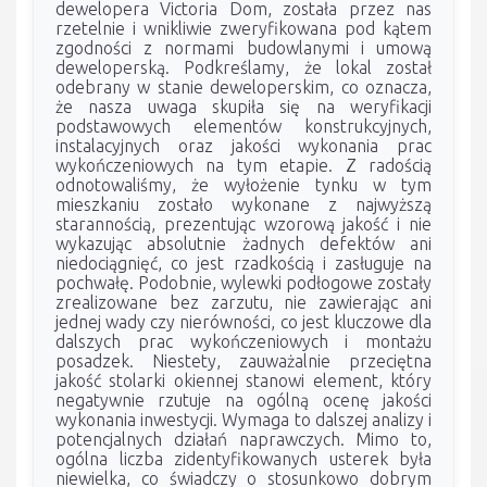
dewelopera Victoria Dom, została przez nas
rzetelnie i wnikliwie zweryfikowana pod kątem
zgodności z normami budowlanymi i umową
deweloperską. Podkreślamy, że lokal został
odebrany w stanie deweloperskim, co oznacza,
że nasza uwaga skupiła się na weryfikacji
podstawowych elementów konstrukcyjnych,
instalacyjnych oraz jakości wykonania prac
wykończeniowych na tym etapie. Z radością
odnotowaliśmy, że wyłożenie tynku w tym
mieszkaniu zostało wykonane z najwyższą
starannością, prezentując wzorową jakość i nie
wykazując absolutnie żadnych defektów ani
niedociągnięć, co jest rzadkością i zasługuje na
pochwałę. Podobnie, wylewki podłogowe zostały
zrealizowane bez zarzutu, nie zawierając ani
jednej wady czy nierówności, co jest kluczowe dla
dalszych prac wykończeniowych i montażu
posadzek. Niestety, zauważalnie przeciętna
jakość stolarki okiennej stanowi element, który
negatywnie rzutuje na ogólną ocenę jakości
wykonania inwestycji. Wymaga to dalszej analizy i
potencjalnych działań naprawczych. Mimo to,
ogólna liczba zidentyfikowanych usterek była
niewielka, co świadczy o stosunkowo dobrym