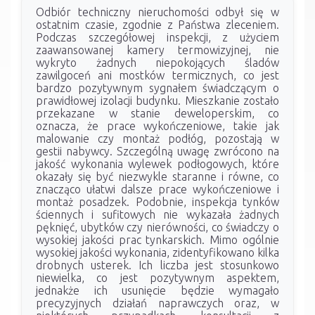
Odbiór techniczny nieruchomości odbył się w
ostatnim czasie, zgodnie z Państwa zleceniem.
Podczas szczegółowej inspekcji, z użyciem
zaawansowanej kamery termowizyjnej, nie
wykryto żadnych niepokojących śladów
zawilgoceń ani mostków termicznych, co jest
bardzo pozytywnym sygnałem świadczącym o
prawidłowej izolacji budynku. Mieszkanie zostało
przekazane w stanie deweloperskim, co
oznacza, że prace wykończeniowe, takie jak
malowanie czy montaż podłóg, pozostają w
gestii nabywcy. Szczególną uwagę zwrócono na
jakość wykonania wylewek podłogowych, które
okazały się być niezwykle staranne i równe, co
znacząco ułatwi dalsze prace wykończeniowe i
montaż posadzek. Podobnie, inspekcja tynków
ściennych i sufitowych nie wykazała żadnych
pęknięć, ubytków czy nierówności, co świadczy o
wysokiej jakości prac tynkarskich. Mimo ogólnie
wysokiej jakości wykonania, zidentyfikowano kilka
drobnych usterek. Ich liczba jest stosunkowo
niewielka, co jest pozytywnym aspektem,
jednakże ich usunięcie będzie wymagało
precyzyjnych działań naprawczych oraz, w