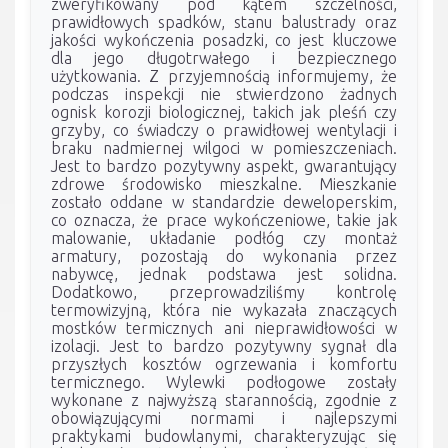
zweryfikowany pod kątem szczelności,
prawidłowych spadków, stanu balustrady oraz
jakości wykończenia posadzki, co jest kluczowe
dla jego długotrwałego i bezpiecznego
użytkowania. Z przyjemnością informujemy, że
podczas inspekcji nie stwierdzono żadnych
ognisk korozji biologicznej, takich jak pleśń czy
grzyby, co świadczy o prawidłowej wentylacji i
braku nadmiernej wilgoci w pomieszczeniach.
Jest to bardzo pozytywny aspekt, gwarantujący
zdrowe środowisko mieszkalne. Mieszkanie
zostało oddane w standardzie deweloperskim,
co oznacza, że prace wykończeniowe, takie jak
malowanie, układanie podłóg czy montaż
armatury, pozostają do wykonania przez
nabywcę, jednak podstawa jest solidna.
Dodatkowo, przeprowadziliśmy kontrolę
termowizyjną, która nie wykazała znaczących
mostków termicznych ani nieprawidłowości w
izolacji. Jest to bardzo pozytywny sygnał dla
przyszłych kosztów ogrzewania i komfortu
termicznego. Wylewki podłogowe zostały
wykonane z najwyższą starannością, zgodnie z
obowiązującymi normami i najlepszymi
praktykami budowlanymi, charakteryzując się