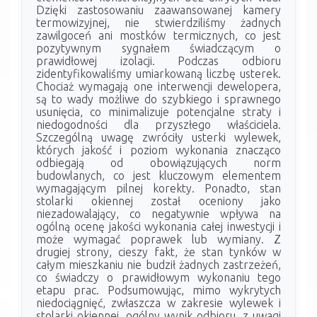
Dzięki zastosowaniu zaawansowanej kamery
termowizyjnej, nie stwierdziliśmy żadnych
zawilgoceń ani mostków termicznych, co jest
pozytywnym sygnałem świadczącym o
prawidłowej izolacji. Podczas odbioru
zidentyfikowaliśmy umiarkowaną liczbę usterek.
Chociaż wymagają one interwencji dewelopera,
są to wady możliwe do szybkiego i sprawnego
usunięcia, co minimalizuje potencjalne straty i
niedogodności dla przyszłego właściciela.
Szczególną uwagę zwróciły usterki wylewek,
których jakość i poziom wykonania znacząco
odbiegają od obowiązujących norm
budowlanych, co jest kluczowym elementem
wymagającym pilnej korekty. Ponadto, stan
stolarki okiennej został oceniony jako
niezadowalający, co negatywnie wpływa na
ogólną ocenę jakości wykonania całej inwestycji i
może wymagać poprawek lub wymiany. Z
drugiej strony, cieszy fakt, że stan tynków w
całym mieszkaniu nie budził żadnych zastrzeżeń,
co świadczy o prawidłowym wykonaniu tego
etapu prac. Podsumowując, mimo wykrytych
niedociągnięć, zwłaszcza w zakresie wylewek i
stolarki okiennej, ogólny wynik odbioru, z uwagi