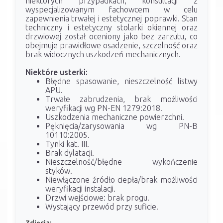
niektórych przypadkach, konsultacji z
wyspecjalizowanym fachowcem w celu
zapewnienia trwałej i estetycznej poprawki. Stan
techniczny i estetyczny stolarki okiennej oraz
drzwiowej został oceniony jako bez zarzutu, co
obejmuje prawidłowe osadzenie, szczelność oraz
brak widocznych uszkodzeń mechanicznych.
Niektóre usterki:
Błędne spasowanie, nieszczelność listwy
APU.
Trwałe zabrudzenia, brak możliwości
weryfikacji wg PN-EN 1279:2018.
Uszkodzenia mechaniczne powierzchni.
Pęknięcia/zarysowania wg PN-B
10110:2005.
Tynki kat. III.
Brak dylatacji.
Nieszczelność/błędne wykończenie
styków.
Niewłączone źródło ciepła/brak możliwości
weryfikacji instalacji.
Drzwi wejściowe: brak progu.
Wystający przewód przy suficie.
Zdjęcia: