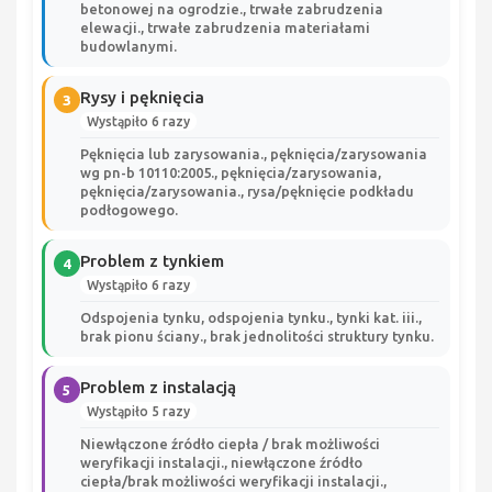
betonowej na ogrodzie., trwałe zabrudzenia
elewacji., trwałe zabrudzenia materiałami
budowlanymi.
Rysy i pęknięcia
3
Wystąpiło 6 razy
Pęknięcia lub zarysowania., pęknięcia/zarysowania
wg pn-b 10110:2005., pęknięcia/zarysowania,
pęknięcia/zarysowania., rysa/pęknięcie podkładu
podłogowego.
Problem z tynkiem
4
Wystąpiło 6 razy
Odspojenia tynku, odspojenia tynku., tynki kat. iii.,
brak pionu ściany., brak jednolitości struktury tynku.
Problem z instalacją
5
Wystąpiło 5 razy
Niewłączone źródło ciepła / brak możliwości
weryfikacji instalacji., niewłączone źródło
ciepła/brak możliwości weryfikacji instalacji.,