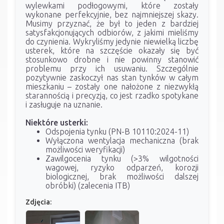
wylewkami podłogowymi, które zostały
wykonane perfekcyjnie, bez najmniejszej skazy.
Musimy przyznać, że był to jeden z bardziej
satysfakcjonujących odbiorów, z jakimi mieliśmy
do czynienia. Wykryliśmy jedynie niewielką liczbę
usterek, które na szczęście okazały się być
stosunkowo drobne i nie powinny stanowić
problemu przy ich usuwaniu. Szczególnie
pozytywnie zaskoczył nas stan tynków w całym
mieszkaniu – zostały one nałożone z niezwykłą
starannością i precyzją, co jest rzadko spotykane
i zasługuje na uznanie.
Niektóre usterki:
Odspojenia tynku (PN-B 10110:2024-11)
Wyłączona wentylacja mechaniczna (brak
możliwości weryfikacji)
Zawilgocenia tynku (>3% wilgotności
wagowej, ryzyko odparzeń, korozji
biologicznej, brak możliwości dalszej
obróbki) (zalecenia ITB)
Zdjęcia: