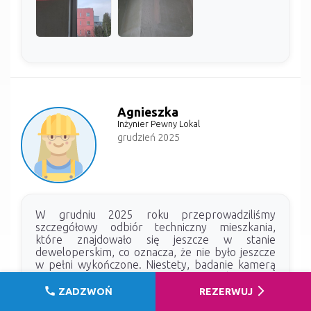
Agnieszka
Inżynier Pewny Lokal
grudzień 2025
W grudniu 2025 roku przeprowadziliśmy
szczegółowy odbiór techniczny mieszkania,
które znajdowało się jeszcze w stanie
deweloperskim, co oznacza, że nie było jeszcze
w pełni wykończone. Niestety, badanie kamerą
termowizyjną nie mogło zostać wykonane z
uwagi na nieukończony stan lokalu. Dokładnie
call
arrow_forward_ios
ZADZWOŃ
REZERWUJ
sprawdziliśmy również przynależne do