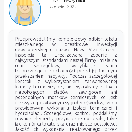
Inżynier Pewny Lokal
czerwiec 2025
Przeprowadziliśmy kompleksowy odbiór lokalu
mieszkalnego w prestiżowej inwestycji
deweloperskiej o nazwie Nowa Viva Garden.
Inspekcja ta, zrealizowana zgodnie z
najwyższymi standardami naszej firmy, miała na
celu szczegółową weryfikację stanu
technicznego nieruchomości przed jej finalnym
przekazaniem nabywcy. Podczas szczegółowej
kontroli, z wykorzystaniem zaawansowanej
kamery termowizyjnej, nie wykryliśmy żadnych
niepokojących śladów zawilgoceń ani
potencjalnych mostków termicznych, co jest
niezwykle pozytywnym sygnałem świadczącym o
prawidłowym wykonaniu izolacji termicznej i
hydroizolacji. Szczegółowej kontroli poddaliśmy
również elementy przynależne do lokalu, takie
jak komórka lokatorska oraz miejsce postojowe.
Jakość ich wykonania, realizowanego przez