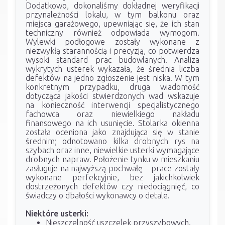
Dodatkowo, dokonaliśmy dokładnej weryfikacji
przynależności lokalu, w tym balkonu oraz
miejsca garażowego, upewniając się, że ich stan
techniczny również odpowiada wymogom.
Wylewki podłogowe zostały wykonane z
niezwykłą starannością i precyzją, co potwierdza
wysoki standard prac budowlanych. Analiza
wykrytych usterek wykazała, że średnia liczba
defektów na jedno zgłoszenie jest niska. W tym
konkretnym przypadku, druga wiadomość
dotycząca jakości stwierdzonych wad wskazuje
na konieczność interwencji specjalistycznego
fachowca oraz niewielkiego nakładu
finansowego na ich usunięcie. Stolarka okienna
została oceniona jako znajdująca się w stanie
średnim; odnotowano kilka drobnych rys na
szybach oraz inne, niewielkie usterki wymagające
drobnych napraw. Położenie tynku w mieszkaniu
zasługuje na najwyższą pochwałę – prace zostały
wykonane perfekcyjnie, bez jakichkolwiek
dostrzeżonych defektów czy niedociągnięć, co
świadczy o dbałości wykonawcy o detale.
Niektóre usterki:
Nieszczelność uszczelek przyszybowych.