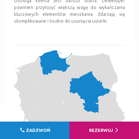
Obsługa klienta jest bardzo dobra. Deweloper
powinien przyłożyć większą wagę do wykańczania
kluczowych elementów mieszkania. Zdarzają się
skomplikowane i trudne do usunięcia usterki.
call
arrow_forward_ios
ZADZWOŃ
REZERWUJ