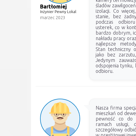
kamery termowizyn
śladów zawilgoceń
Bartłomiej
izolacji. Co więc
Inżynier Pewny Lokal
stanie, bez żadn
marzec 2023
podczas odbioru
usterek, co w kont
bardzo dobrym, i
nakładu pracy oraz 
najlepsze metod
Stan techniczny o
jako bez zarzutu
Jedynym zauważ
odspojenia tynku,
odbioru.
Nasza firma specja
mieszkań od dewel
pewność co do j
ramach usługi, d
szczegółowy odbió
w prestiżowej inwe