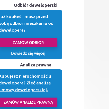
Odbiór deweloperski
Już kupiłeś i masz przed
sobą
odbiór mieszkania od
dewelopera
?
ZAMÓW ODBIÓR
Dowiedz się więcej
Analiza prawna
Kupujesz nieruchomość u
dewelopera? Zleć
analizę
umowy deweloperskiej.
ZAMÓW ANALIZĘ PRAWNĄ