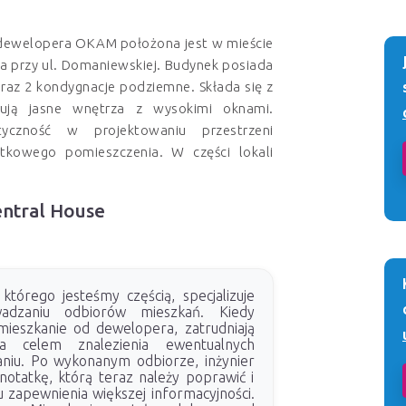
 dewelopera OKAM położona jest w mieście
 przy ul. Domaniewskiej. Budynek posiada
raz 2 kondygnacje podziemne. Składa się z
ują jasne wnętrza z wysokimi oknami.
yczność w projektowaniu przestrzeni
atkowego pomieszczenia. W części lokali
entral House
którego jesteśmy częścią, specjalizuje
adzaniu odbiorów mieszkań. Kiedy
ieszkanie od dewelopera, zatrudniają
ra celem znalezienia ewentualnych
niu. Po wykonanym odbiorze, inżynier
notatkę, którą teraz należy poprawić i
 zapewnienia większej informacyjności.