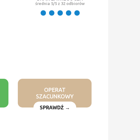
średnia 5/5 z 32 odbiorów
OPERAT
SZACUNKOWY
SPRAWDŹ →