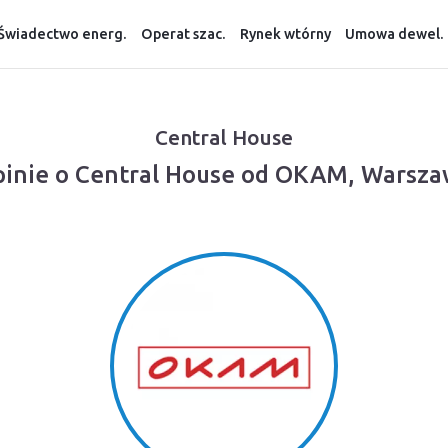
Świadectwo energ.
Operat szac.
Rynek wtórny
Umowa dewel.
Central House
inie o Central House od OKAM, Warsz