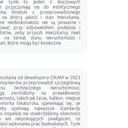
ne tynki to jeden z kluczowych
e przyczyniają się do estetycznego
ania. Wnioski z przeprowadzonego
 na dobrą jakość i stan mieszkania.
one niedoskonałości nie są poważne i
ować przy odpowiednim podejściu i
stotne, żeby przyszli mieszkańcy mieli
ę na temat stanu nieruchomości i
łań, które mogą być konieczne.
ieszkania od dewelopera OKAM w 2023
 inżynierów przeprowadził szczegółową
anu technicznego nieruchomości.
gę zwróciliśmy na prawidłowość
żności, takich jak taras, balkon, miejsce
mórka lokatorska, upewniając się, że
nty spełniają najwyższe standardy
s inspekcji nie stwierdziliśmy obecności
w ani niepokojących zawilgoceń, co
ności wykonania prac budowlanych. Tynk