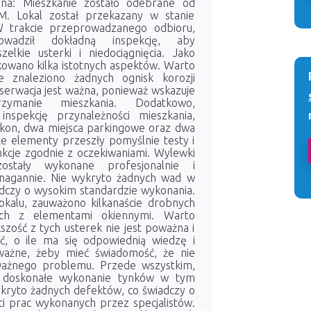
na: Mieszkanie zostało odebrane od
. Lokal został przekazany w stanie
 trakcie przeprowadzanego odbioru,
rowadził dokładną inspekcję, aby
zelkie usterki i niedociągnięcia. Jako
ikowano kilka istotnych aspektów. Warto
ie znaleziono żadnych ognisk korozji
bserwacja jest ważna, ponieważ wskazuje
ymanie mieszkania. Dodatkowo,
nspekcję przynależności mieszkania,
lkon, dwa miejsca parkingowe oraz dwa
te elementy przeszły pomyślnie testy i
nkcje zgodnie z oczekiwaniami. Wylewki
ostały wykonane profesjonalnie i
enagannie. Nie wykryto żadnych wad w
iadczy o wysokim standardzie wykonania.
okalu, zauważono kilkanaście drobnych
ych z elementami okiennymi. Warto
szość z tych usterek nie jest poważna i
ć, o ile ma się odpowiednią wiedzę i
 ważne, żeby mieć świadomość, że nie
ażnego problemu. Przede wszystkim,
ć doskonałe wykonanie tynków w tym
ykryto żadnych defektów, co świadczy o
ści prac wykonanych przez specjalistów.