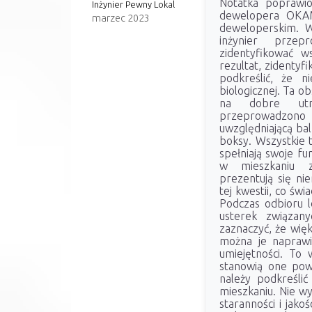
Notatka poprawio
Inżynier Pewny Lokal
dewelopera OKAM
marzec 2023
deweloperskim. W
inżynier przep
zidentyfikować ws
rezultat, zidentyf
podkreślić, że n
biologicznej. Ta o
na dobre utrz
przeprowadzono i
uwzględniającą ba
boksy. Wszystkie 
spełniają swoje fu
w mieszkaniu z
prezentują się ni
tej kwestii, co św
Podczas odbioru l
usterek związan
zaznaczyć, że więk
można je naprawi
umiejętności. To
stanowią one pow
należy podkreśli
mieszkaniu. Nie w
staranności i jako