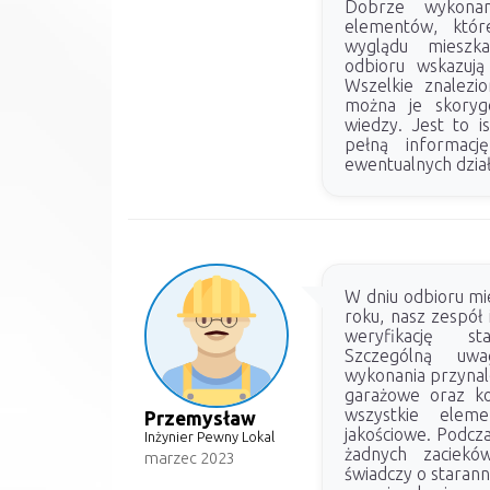
Dobrze wykona
elementów, któr
wyglądu mieszk
odbioru wskazują
Wszelkie znalezi
można je skoryg
wiedzy. Jest to i
pełną informacj
ewentualnych dzia
W dniu odbioru m
roku, nasz zespół
weryfikację st
Szczególną uwa
wykonania przynale
garażowe oraz ko
wszystkie eleme
Przemysław
jakościowe. Podcza
Inżynier Pewny Lokal
żadnych zaciekó
marzec 2023
świadczy o staran