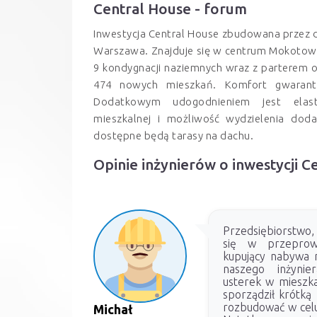
Central House - forum
Inwestycja Central House zbudowana przez
Warszawa. Znajduje się w centrum Mokotowa
9 kondygnacji naziemnych wraz z parterem o
474 nowych mieszkań. Komfort gwarant
Dodatkowym udogodnieniem jest elast
mieszkalnej i możliwość wydzielenia dod
dostępne będą tarasy na dachu.
Opinie inżynierów o inwestycji C
Przedsiębiorstwo, 
się w przeprow
kupujący nabywa m
naszego inżynie
usterek w mieszka
sporządził krótką 
rozbudować w celu
Michał