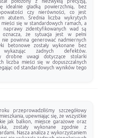
tał położony z niezwykłą precyzją,
ię idealnie gładką powierzchnią, bez
ropowatości czy nierówności, co jest
m atutem. Średnia liczba wykrytych
 mieści się w standardowych ramach, a
y naprawy zidentyfikowanych wad są
 oznacza, że sytuacja jest w pełni
 i nie powinna generować nadmiernych
ki betonowe zostały wykonane bez
 wykazując żadnych defektów.
my drobne uwagi dotyczące stolarki
ich liczba mieści się w dopuszczalnych
egając od standardowych wyników tego
ku przeprowadziliśmy szczegółowy
mieszkania, upewniając się, że wszystkie
akie jak balkon, miejsce garażowe oraz
rska, zostały wykonane zgodnie z
ardami. Nasza analiza z wykorzystaniem