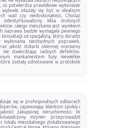
ej nie wykazała żadnych niepokojących
, co potwierdza prawidłowe wykonanie
ej, wylewki okazały się być w idealnym
ych wad czy niedoskonałości. Chociaż
 zidentyfikowaliśmy kilka drobnych
ekście całego mieszkania jest wynikiem
ch naprawa będzie wymagała pewnego
konsultacji ze specjalistą, który doradzi
y wykonania niezbędnych poprawek.
raz jakość stolarki okiennej oceniamy
, nie stwierdzając żadnych defektów.
onym mankamentem były niewielkie
 które zostały odnotowane w protokole
lizuje się w profesjonalnych odbiorach
operów, zapewniając klientom spokój i
akości zakupionej nieruchomości. W
oświadczony inżynier przeprowadził
r lokalu mieszkalnego zlokalizowanego
stycji Central House, którego dokonano