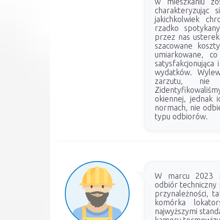
w mieszkaniu zos
charakteryzując s
jakichkolwiek ch
rzadko spotykany
przez nas usterek
szacowane koszt
umiarkowane, co
satysfakcjonująca
wydatków. Wylew
zarzutu, nie
Zidentyfikowaliś
okiennej, jednak 
normach, nie odbi
typu odbiorów.
W marcu 2023 ro
odbiór techniczny 
przynależności, t
komórka lokato
najwyższymi stand