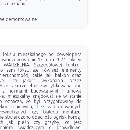
yższe uznanie.
łowe demontowalne
y lokalu mieszkalnego od dewelopera
owadzono w dniu 15 maja 2024 roku w
i WARZELNIA. Szczegółowej kontroli
ko sam lokal, ale również elementy
ieruchomości, takie jak balkon oraz
owe. Ich jakość wykonania przez
została rzetelnie zweryfikowana pod
i z normami budowlanymi i umową
al mieszkalny znajdował się w stanie
co oznacza, że był przygotowany do
ykończeniowych, bez zamontowanych
ewnętrznych czy białego montażu.
nie stwierdzono obecności ognisk korozji
kich jak pleśń czy grzyby, co jest
nałem świadczącym o prawidłowej