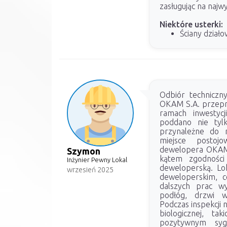
zasługując na najw
Niektóre usterki:
Ściany dzia
Odbiór techniczn
OKAM S.A. przepr
ramach inwestycj
poddano nie tyl
przynależne do n
miejsce postoj
dewelopera OKAM 
Szymon
kątem zgodnośc
Inżynier Pewny Lokal
deweloperską. Lok
wrzesień 2025
deweloperskim, 
dalszych prac w
podłóg, drzwi w
Podczas inspekcji 
biologicznej, ta
pozytywnym syg