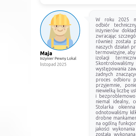
W roku 2025 mi
odbiór technicz
inżynierów dokład
zwracając szczegó
również została 
naszych działań p
termowizyjne, aby
Maja
izolacji termic
Inżynier Pewny Lokal
Skontrolowaliśmy
listopad 2025
występowania zawil
żadnych znacząc
proces odbioru p
przyjemnie, poni
niewielką liczbę 
i bezproblemowo 
niemal idealny, 
Stolarka okien
odnotowaliśmy kilk
drobne mankamenty
na ogólną funkcjo
jakości wykonani
została wykonana 