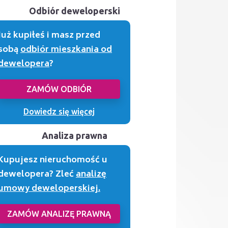
Odbiór deweloperski
Już kupiłeś i masz przed
sobą
odbiór mieszkania od
dewelopera
?
ZAMÓW ODBIÓR
Dowiedz się więcej
Analiza prawna
Kupujesz nieruchomość u
dewelopera? Zleć
analizę
umowy deweloperskiej.
ZAMÓW ANALIZĘ PRAWNĄ