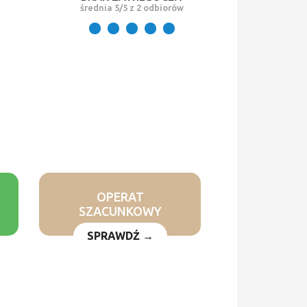
średnia 5/5 z 2 odbiorów
OPERAT
SZACUNKOWY
SPRAWDŹ →