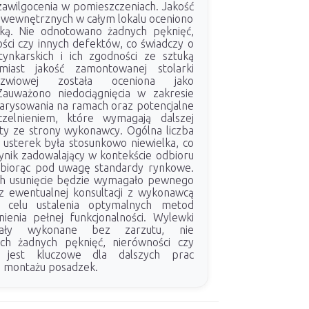
 zawilgocenia w pomieszczeniach. Jakość
wewnętrznych w całym lokalu oceniono
ką. Nie odnotowano żadnych pęknięć,
ści czy innych defektów, co świadczy o
tynkarskich i ich zgodności ze sztuką
miast jakość zamontowanej stolarki
zwiowej została oceniona jako
Zauważono niedociągnięcia w zakresie
zarysowania na ramach oraz potencjalne
zelnieniem, które wymagają dalszej
kty ze strony wykonawcy. Ogólna liczba
 usterek była stosunkowo niewielka, co
nik zadowalający w kontekście odbioru
 biorąc pod uwagę standardy rynkowe.
ich usunięcie będzie wymagało pewnego
z ewentualnej konsultacji z wykonawcą
w celu ustalenia optymalnych metod
enia pełnej funkcjonalności. Wylewki
tały wykonane bez zarzutu, nie
ch żadnych pęknięć, nierówności czy
 jest kluczowe dla dalszych prac
i montażu posadzek.