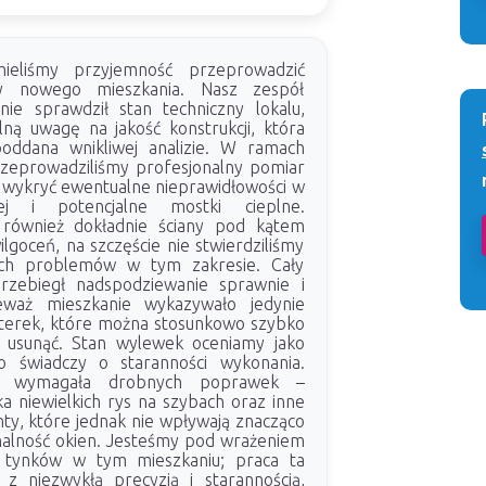
eliśmy przyjemność przeprowadzić
ny nowego mieszkania. Nasz zespół
nie sprawdził stan techniczny lokalu,
lną uwagę na jakość konstrukcji, która
poddana wnikliwej analizie. W ramach
rzeprowadziliśmy profesjonalny pomiar
 wykryć ewentualne nieprawidłowości w
znej i potencjalne mostki cieplne.
 również dokładnie ściany pod kątem
goceń, na szczęście nie stwierdziliśmy
ych problemów w tym zakresie. Cały
rzebiegł nadspodziewanie sprawnie i
eważ mieszkanie wykazywało jedynie
usterek, które można stosunkowo szybko
usunąć. Stan wylewek oceniamy jako
co świadczy o staranności wykonania.
na wymagała drobnych poprawek –
a niewielkich rys na szybach oraz inne
, które jednak nie wpływają znacząco
nalność okien. Jesteśmy pod wrażeniem
a tynków w tym mieszkaniu; praca ta
z niezwykłą precyzją i starannością,