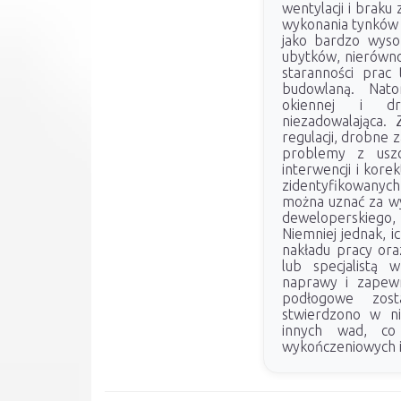
wentylacji i braku
wykonania tynków 
jako bardzo wyso
ubytków, nierówno
staranności prac 
budowlaną. Nato
okiennej i dr
niezadowalająca. 
regulacji, drobne 
problemy z uszc
interwencji i kore
zidentyfikowanych
można uznać za wy
deweloperskiego,
Niemniej jednak, 
nakładu pracy ora
lub specjalistą 
naprawy i zapewni
podłogowe zos
stwierdzono w ni
innych wad, co
wykończeniowych 