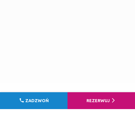
call
arrow_forward_ios
ZADZWOŃ
REZERWUJ