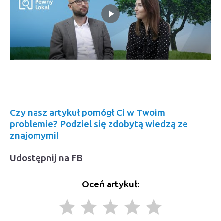
Czy nasz artykuł pomógł Ci w Twoim
problemie? Podziel się zdobytą wiedzą ze
znajomymi!
Udostępnij na FB
Oceń artykuł:
grade
grade
grade
grade
grade