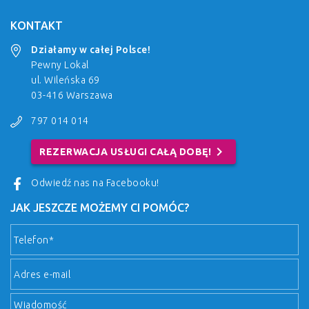
KONTAKT
Działamy w całej Polsce!
Pewny Lokal
ul. Wileńska 69
03-416 Warszawa
797 014 014
chevron_right
REZERWACJA USŁUGI CAŁĄ DOBĘ!
Odwiedź nas na Facebooku!
JAK JESZCZE MOŻEMY CI POMÓC?