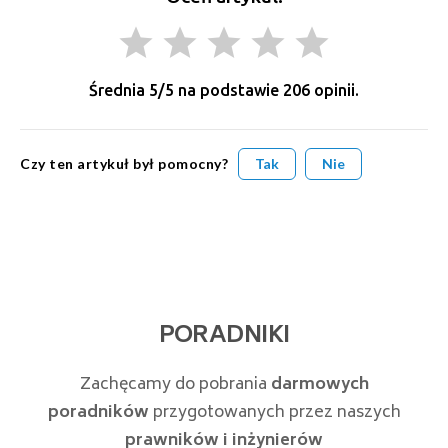
grade
grade
grade
grade
grade
Średnia
5
/5 na podstawie
206
opinii.
Czy ten artykuł był pomocny?
Tak
Nie
PORADNIKI
Zachęcamy do pobrania
darmowych
poradników
przygotowanych przez naszych
prawników i inżynierów