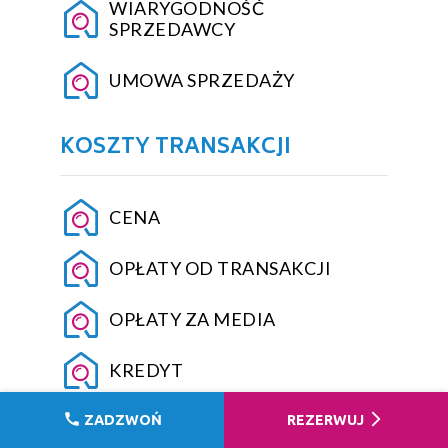
WIARYGODNOŚĆ
SPRZEDAWCY
UMOWA SPRZEDAŻY
KOSZTY TRANSAKCJI
CENA
OPŁATY OD TRANSAKCJI
OPŁATY ZA MEDIA
KREDYT
call
arrow_forward_ios
ZADZWOŃ
REZERWUJ