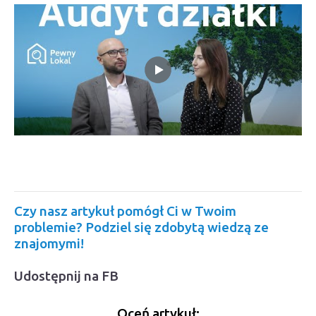
Czy nasz artykuł pomógł Ci w Twoim
problemie? Podziel się zdobytą wiedzą ze
znajomymi!
Udostępnij na FB
Oceń artykuł: