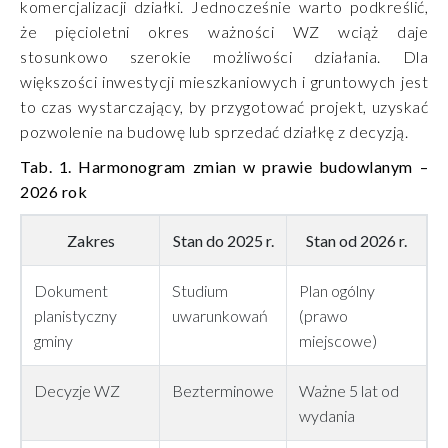
komercjalizacji działki. Jednocześnie warto podkreślić,
że pięcioletni okres ważności WZ wciąż daje
stosunkowo szerokie możliwości działania. Dla
większości inwestycji mieszkaniowych i gruntowych jest
to czas wystarczający, by przygotować projekt, uzyskać
pozwolenie na budowę lub sprzedać działkę z decyzją.
Tab. 1. Harmonogram zmian w prawie budowlanym –
2026 rok
Zakres
Stan do 2025 r.
Stan od 2026 r.
Dokument
Studium
Plan ogólny
planistyczny
uwarunkowań
(prawo
gminy
miejscowe)
Decyzje WZ
Bezterminowe
Ważne 5 lat od
wydania