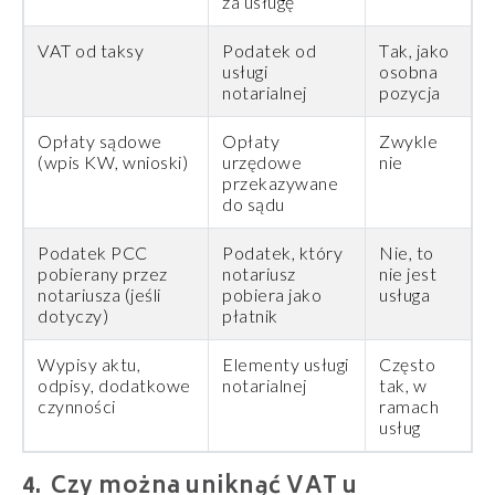
za usługę
VAT od taksy
Podatek od
Tak, jako
usługi
osobna
notarialnej
pozycja
Opłaty sądowe
Opłaty
Zwykle
(wpis KW, wnioski)
urzędowe
nie
przekazywane
do sądu
Podatek PCC
Podatek, który
Nie, to
pobierany przez
notariusz
nie jest
notariusza (jeśli
pobiera jako
usługa
dotyczy)
płatnik
Wypisy aktu,
Elementy usługi
Często
odpisy, dodatkowe
notarialnej
tak, w
czynności
ramach
usług
Czy można uniknąć VAT u