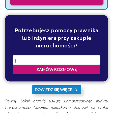
Potrzebujesz pomocy prawnika
lub inżyniera przy zakupie
nieruchomości?
ZAMÓW ROZMOWĘ
DOWIEDZ SIĘ WIĘCEJ
arrow_forward_ios
Pewny Lokal oferuję usługę kompleksowego audytu
nieruchomości (działek, mieszkań i domów) na rynku