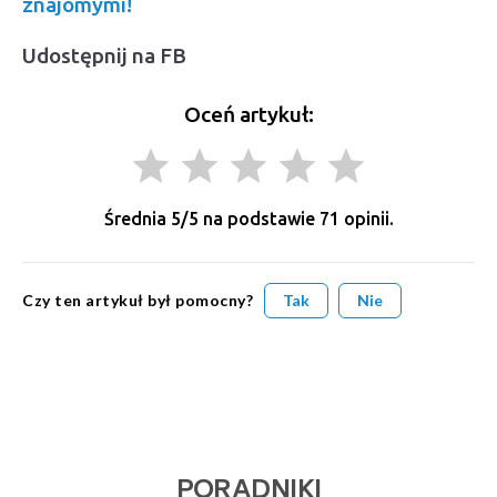
znajomymi!
Udostępnij na FB
Oceń artykuł:
grade
grade
grade
grade
grade
Średnia
5
/5 na podstawie
71
opinii.
Czy ten artykuł był pomocny?
Tak
Nie
PORADNIKI