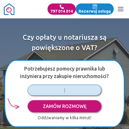
797 014 014
Rezerwuj usługę
Czy opłaty u notariusza są
powiększone o VAT?
Potrzebujesz pomocy prawnika lub
inżyniera przy zakupie nieruchomości?
ZAMÓW ROZMOWĘ
Oddzwaniamy w kilka minut!