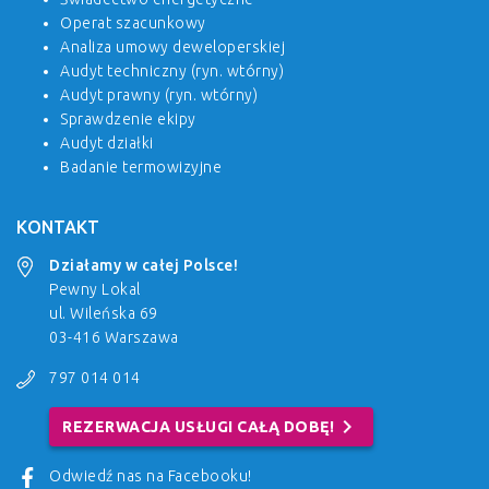
Operat szacunkowy
Analiza umowy deweloperskiej
Audyt techniczny (ryn. wtórny)
Audyt prawny (ryn. wtórny)
Sprawdzenie ekipy
Audyt działki
Badanie termowizyjne
KONTAKT
Działamy w całej Polsce!
Pewny Lokal
ul. Wileńska 69
03-416 Warszawa
797 014 014
chevron_right
REZERWACJA USŁUGI CAŁĄ DOBĘ!
Odwiedź nas na Facebooku!