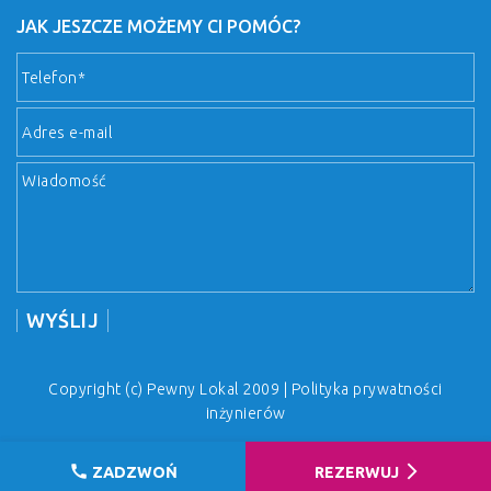
JAK JESZCZE MOŻEMY CI POMÓC?
Copyright (c) Pewny Lokal 2009 |
Polityka prywatności
inżynierów
call
arrow_forward_ios
ZADZWOŃ
REZERWUJ