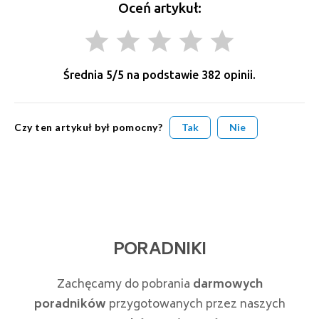
Oceń artykuł:
grade
grade
grade
grade
grade
Średnia
5
/5 na podstawie
382
opinii.
Czy ten artykuł był pomocny?
Tak
Nie
PORADNIKI
Zachęcamy do pobrania
darmowych
poradników
przygotowanych przez naszych