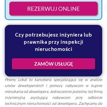
REZERWUJ ONLINE
Czy potrzebujesz inżyniera lub
prawnika przy inspekcji
nieruchomości
ZAMÓW USŁUGĘ
Pewny Lokal to kancelaria specjalizująca się w analizie
umów deweloperskich i pomocy nabywcom w kupnie
mieszkania od dewelopera. Jednocześnie jesteśmy też firmą
inżynieryjną asystującą nabywcom przy odbiorze
technicznym nieruchomości od dewelopera. Zachęcamy do