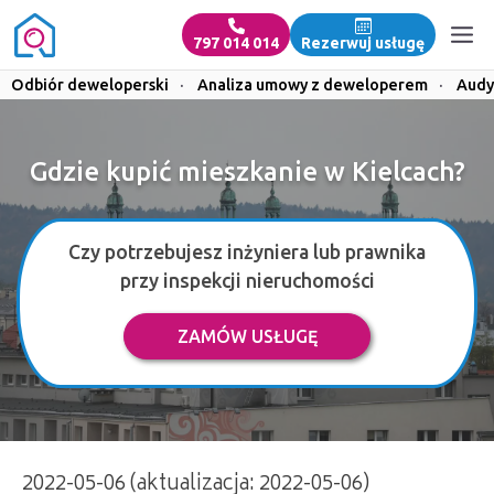
797 014 014
Rezerwuj usługę
Odbiór deweloperski
·
Analiza umowy z deweloperem
·
Audy
Gdzie kupić mieszkanie w Kielcach?
Czy potrzebujesz inżyniera lub prawnika
przy inspekcji nieruchomości
ZAMÓW USŁUGĘ
2022-05-06 (aktualizacja: 2022-05-06)
Gdzie kupić mieszkanie w Kielcach | 797 014