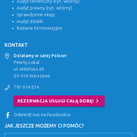
Audyt techniczny (ryn. wtórny)
Audyt prawny (ryn. wtórny)
Sprawdzenie ekipy
Audyt działki
Badanie termowizyjne
KONTAKT
Działamy w całej Polsce!
Pewny Lokal
ul. Wileńska 69
03-416 Warszawa
797 014 014
chevron_right
REZERWACJA USŁUGI CAŁĄ DOBĘ!
Odwiedź nas na Facebooku!
JAK JESZCZE MOŻEMY CI POMÓC?