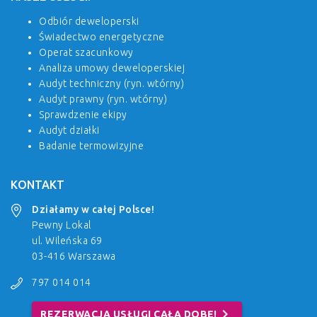
Odbiór deweloperski
Świadectwo energetyczne
Operat szacunkowy
Analiza umowy deweloperskiej
Audyt techniczny (ryn. wtórny)
Audyt prawny (ryn. wtórny)
Sprawdzenie ekipy
Audyt działki
Badanie termowizyjne
KONTAKT
Działamy w całej Polsce!
Pewny Lokal
ul. Wileńska 69
03-416 Warszawa
797 014 014
chevron_right
REZERWACJA USŁUGI CAŁĄ DOBĘ!