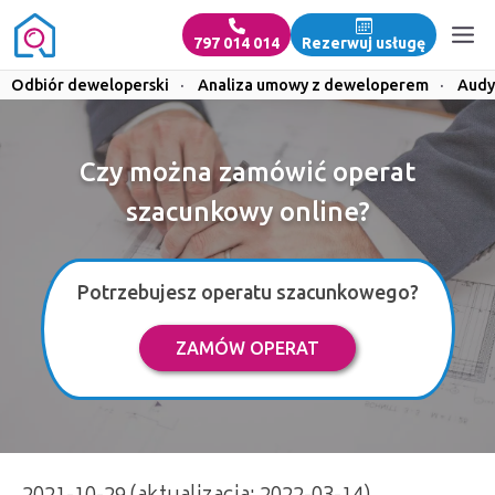
797 014 014
Rezerwuj usługę
Odbiór deweloperski
·
Analiza umowy z deweloperem
·
Audy
Czy można zamówić operat
szacunkowy online?
Potrzebujesz operatu szacunkowego?
ZAMÓW OPERAT