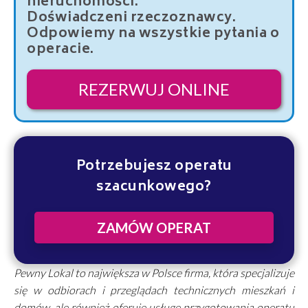
nieruchomości.
Doświadczeni rzeczoznawcy.
Odpowiemy na wszystkie pytania o
operacie.
REZERWUJ ONLINE
Potrzebujesz operatu
szacunkowego?
ZAMÓW OPERAT
Pewny Lokal to największa w Polsce firma, która specjalizuje
się w odbiorach i przeglądach technicznych mieszkań i
domów, ale również oferuje usługę przygotowania operatu