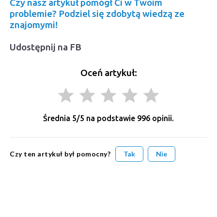
Czy nasz artykuł pomógł Ci w Twoim
problemie? Podziel się zdobytą wiedzą ze
znajomymi!
Udostępnij na FB
Oceń artykuł:
grade
grade
grade
grade
grade
Średnia
5
/5 na podstawie
996
opinii.
Czy ten artykuł był pomocny?
Tak
Nie