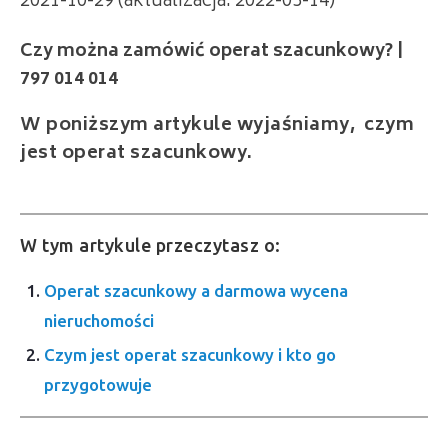
2021-10-29 (aktualizacja: 2022-03-14)
Czy można zamówić operat szacunkowy? |
797 014 014
W poniższym artykule wyjaśniamy, czym
jest operat szacunkowy.
W tym artykule przeczytasz o:
Operat szacunkowy a darmowa wycena
nieruchomości
Czym jest operat szacunkowy i kto go
przygotowuje