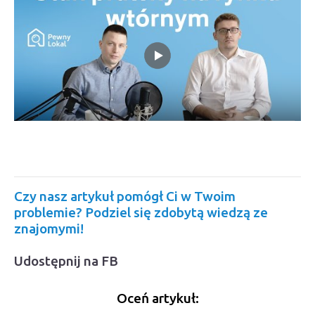
Czy nasz artykuł pomógł Ci w Twoim
problemie? Podziel się zdobytą wiedzą ze
znajomymi!
Udostępnij na FB
Oceń artykuł: