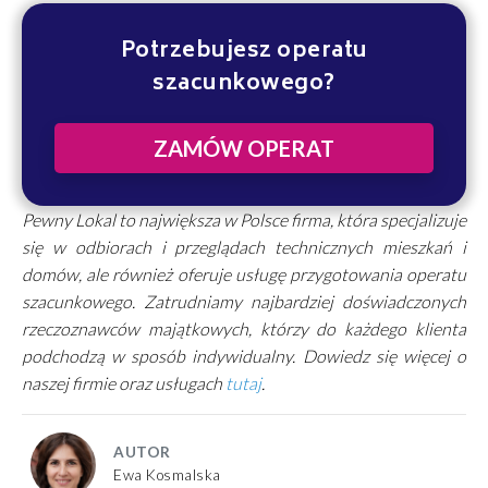
Potrzebujesz operatu
szacunkowego?
ZAMÓW OPERAT
Pewny Lokal to największa w Polsce firma, która specjalizuje
się w odbiorach i przeglądach technicznych mieszkań i
domów, ale również oferuje usługę przygotowania operatu
szacunkowego. Zatrudniamy najbardziej doświadczonych
rzeczoznawców majątkowych, którzy do każdego klienta
podchodzą w sposób indywidualny. Dowiedz się więcej o
naszej firmie oraz usługach
tutaj
.
AUTOR
Ewa Kosmalska