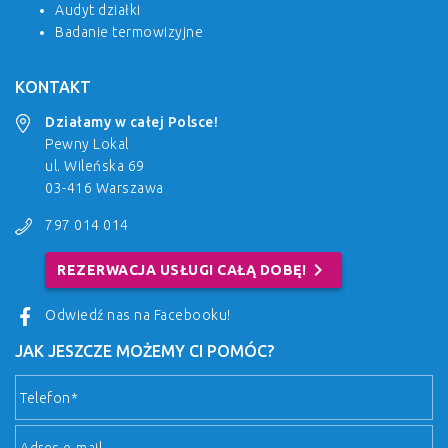
Audyt działki
Badanie termowizyjne
KONTAKT
Działamy w całej Polsce!
Pewny Lokal
ul. Wileńska 69
03-416 Warszawa
797 014 014
chevron_right
REZERWACJA USŁUGI CAŁĄ DOBĘ!
Odwiedź nas na Facebooku!
JAK JESZCZE MOŻEMY CI POMÓC?