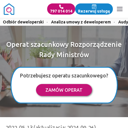
797 014 014
Rezerwuj usługę
Odbiór deweloperski
·
Analiza umowy z deweloperem
·
Audy
Operat szacunkowy Rozporządzenie
Rady Ministrów
Potrzebujesz operatu szacunkowego?
ZAMÓW OPERAT