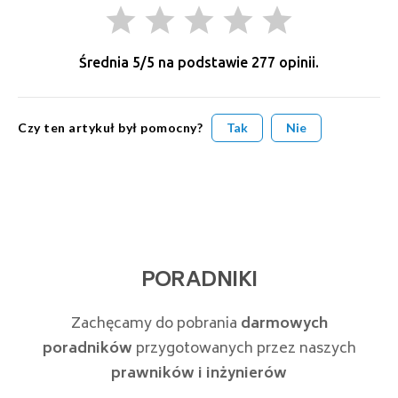
grade
grade
grade
grade
grade
Średnia
5
/5 na podstawie
277
opinii.
Czy ten artykuł był pomocny?
Tak
Nie
PORADNIKI
Zachęcamy do pobrania
darmowych
poradników
przygotowanych przez naszych
prawników i inżynierów