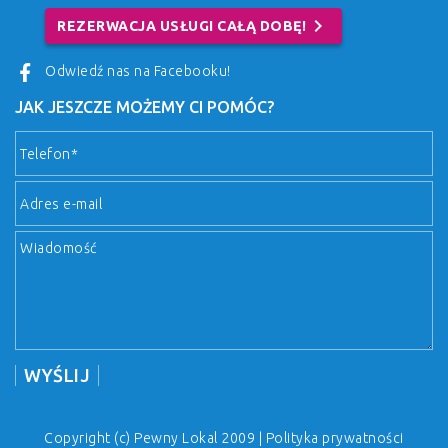
chevron_right
REZERWACJA USŁUGI CAŁĄ DOBĘ!
Odwiedź nas na Facebooku!
JAK JESZCZE MOŻEMY CI POMÓC?
Copyright (c) Pewny Lokal 2009 |
Polityka prywatności