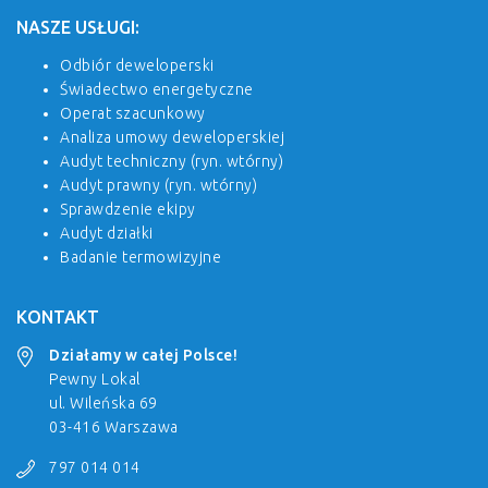
NASZE USŁUGI:
Odbiór deweloperski
Świadectwo energetyczne
Operat szacunkowy
Analiza umowy deweloperskiej
Audyt techniczny (ryn. wtórny)
Audyt prawny (ryn. wtórny)
Sprawdzenie ekipy
Audyt działki
Badanie termowizyjne
KONTAKT
Działamy w całej Polsce!
Pewny Lokal
ul. Wileńska 69
03-416 Warszawa
797 014 014