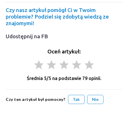
Czy nasz artykuł pomógł Ci w Twoim
problemie? Podziel się zdobytą wiedzą ze
znajomymi!
Udostępnij na FB
Oceń artykuł:
grade
grade
grade
grade
grade
Średnia
5
/5 na podstawie
79
opinii.
Czy ten artykuł był pomocny?
Tak
Nie