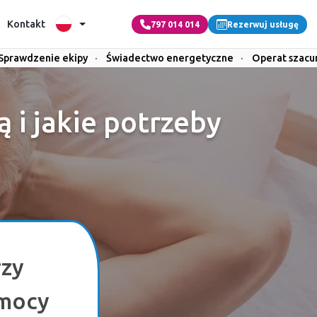
Kontakt
797 014 014
Rezerwuj usługę
Sprawdzenie ekipy
·
Świadectwo energetyczne
·
Operat szac
ą i jakie potrzeby
rzy
omocy