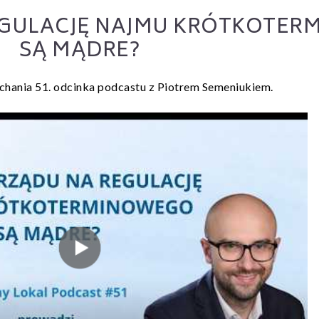
EGULACJĘ NAJMU KRÓTKOTE
SĄ MĄDRE?
hania 51. odcinka podcastu z Piotrem Semeniukiem.