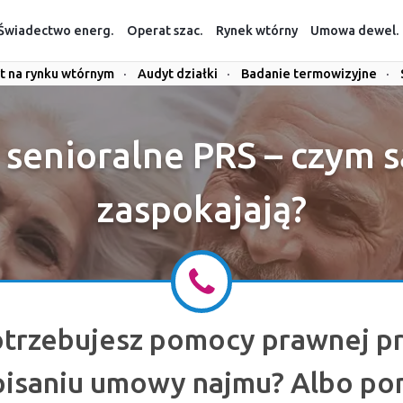
Świadectwo energ.
Operat szac.
Rynek wtórny
Umowa dewel.
t na rynku wtórnym
·
Audyt działki
·
Badanie termowizyjne
·
 senioralne PRS – czym s
zaspokajają?
trzebujesz pomocy prawnej p
isaniu umowy najmu? Albo p