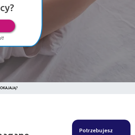
mcy?
t!
SPOKAJAJĄ?
e
Potrzebujesz