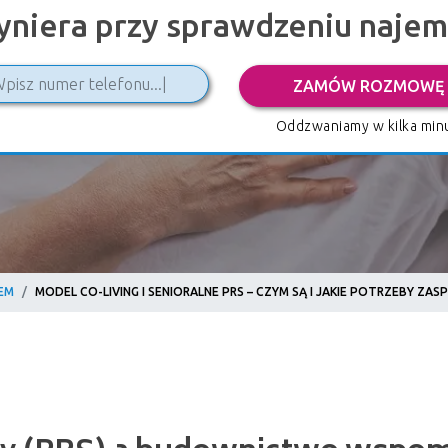
yniera przy sprawdzeniu naje
ZAMÓW ROZMOWĘ
Oddzwaniamy w kilka minu
EM
MODEL CO-LIVING I SENIORALNE PRS – CZYM SĄ I JAKIE POTRZEBY ZA
y (PRS) a budownictwo wspomagan