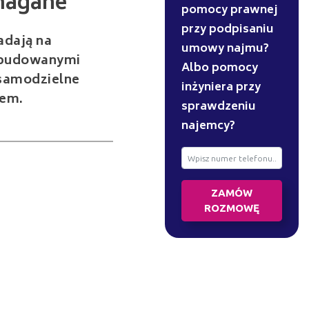
pomocy prawnej
przy podpisaniu
adają na
umowy najmu?
ozbudowanymi
Albo pomocy
 samodzielne
inżyniera przy
iem.
sprawdzeniu
najemcy?
ZAMÓW
ROZMOWĘ