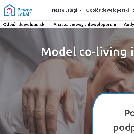
Nasze usługi
Odbiór deweloperski
Odbiór deweloperski
·
Analiza umowy z deweloperem
·
Audy
Model co-living i
Po
podp