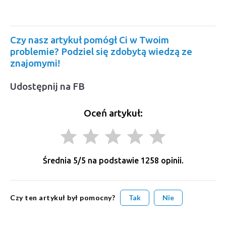
Czy nasz artykuł pomógł Ci w Twoim
problemie? Podziel się zdobytą wiedzą ze
znajomymi!
Udostępnij na FB
Oceń artykuł:
grade
grade
grade
grade
grade
Średnia
5
/5 na podstawie
1258
opinii.
Czy ten artykuł był pomocny?
Tak
Nie