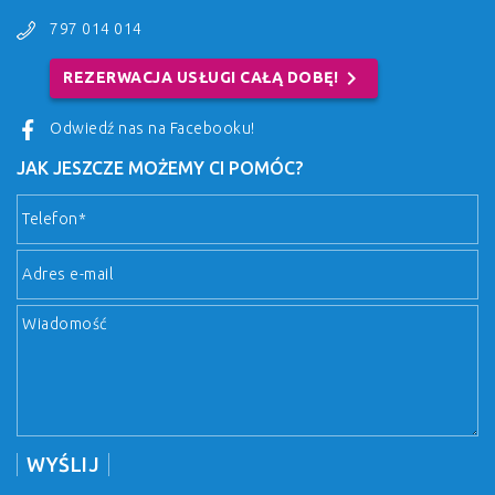
797 014 014
chevron_right
REZERWACJA USŁUGI CAŁĄ DOBĘ!
Odwiedź nas na Facebooku!
JAK JESZCZE MOŻEMY CI POMÓC?