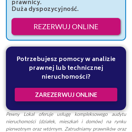
prawnicy.
Duża dyspozycyjność.
REZERWUJ ONLINE
Potrzebujesz pomocy w analizie
prawnej lub technicznej
nieruchomości?
ZAREZERWUJ ONLINE
Pewny Lokal oferuje usługę kompleksowego audytu
nieruchomości (działek, mieszkań i domów) na rynku
pierwotnym oraz wtórnym. Zatrudniamy prawników oraz