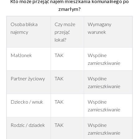
Kto może przejąć najem mieszkania komunalnego po
zmarłym?
Osoba bliska
Czy może
Wymagany
najemcy
przejąć
warunek
lokal?
Małżonek
TAK
Wspólne
zamieszkiwanie
Partner życiowy
TAK
Wspólne
zamieszkiwanie
Dziecko / wnuk
TAK
Wspólne
zamieszkiwanie
Rodzic / dziadek
TAK
Wspólne
zamieszkiwanie