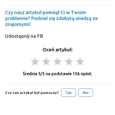
Czy nasz artykuł pomógł Ci w Twoim
problemie? Podziel się zdobytą wiedzą ze
znajomymi!
Udostępnij na FB
Oceń artykuł:
grade
grade
grade
grade
grade
Średnia
5
/5 na podstawie
156
opinii.
Czy ten artykuł był pomocny?
Tak
Nie