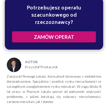
Potrzebujesz operatu
szacunkowego od
rzeczoznawcy?
ZAMÓW OPERAT
AUTOR
Krzysztof Przetacznik
Założyciel Pewnego Lokalu. Konsultant biznesowy z wieloletnim
doświadczeniem. Specjalista i analityk rynku nieruchomości ze
szczególnym uwzględnieniem rynku mieszkań. W ciągu blisko 8
lat pracy w Pewnym Lokalu poznał od podszewki większość
problemów, z jakimi borykają się nabywcy nieruchomości,
zarówno mieszkań, jak i domów.