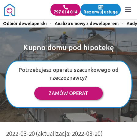
797 014 014
Rezerwuj usługę
Odbiór deweloperski
·
Analiza umowy z deweloperem
·
Audy
Kupno domu pod hipotekę
Potrzebujesz operatu szacunkowego od
rzeczoznawcy?
ZAMÓW OPERAT
2022-03-20 (aktualizacja: 2022-03-20)
Kupno domu pod hipotekę | 797 014 014