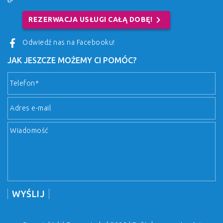
chevron_right
REZERWACJA USŁUGI CAŁĄ DOBĘ!
Odwiedź nas na Facebooku!
JAK JESZCZE MOŻEMY CI POMÓC?