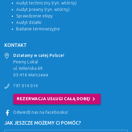
Audyt techniczny (ryn. wtórny)
Audyt prawny (ryn. wtórny)
Sprawdzenie ekipy
Audyt działki
Badanie termowizyjne
KONTAKT
Działamy w całej Polsce!
Pewny Lokal
ul. Wileńska 69
03-416 Warszawa
797 014 014
chevron_right
REZERWACJA USŁUGI CAŁĄ DOBĘ!
Odwiedź nas na Facebooku!
JAK JESZCZE MOŻEMY CI POMÓC?