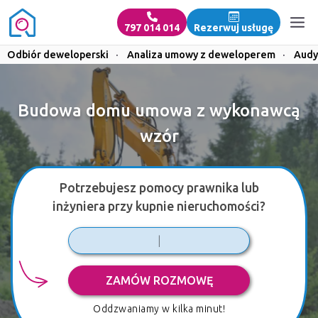
797 014 014
Rezerwuj usługę
Odbiór deweloperski
·
Analiza umowy z deweloperem
·
Audy
Budowa domu umowa z wykonawcą
wzór
Potrzebujesz pomocy prawnika lub
inżyniera przy kupnie nieruchomości?
ZAMÓW ROZMOWĘ
Oddzwaniamy w kilka minut!