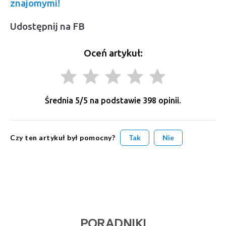
znajomymi!
Udostępnij na FB
Oceń artykuł:
grade
grade
grade
grade
grade
Średnia
5
/5 na podstawie
398
opinii.
Czy ten artykuł był pomocny?
Tak
Nie
PORADNIKI