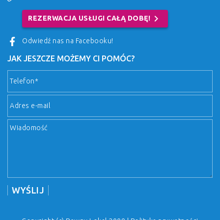
chevron_right
REZERWACJA USŁUGI CAŁĄ DOBĘ!
Odwiedź nas na Facebooku!
JAK JESZCZE MOŻEMY CI POMÓC?