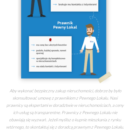
Aby wykonać bezpieczny zakup nieruchomości, dobrze by było
skonsultować umowę z prawnikiem z Pewnego Lokalu. Nasi
prawnicy są ekspertami w doradztwie w nieruchomościach, a ceny
ich usług są transparentne. Prawnicy z Pewnego Lokalu nie
obawiają się wyzwań. Jeżeli myślisz o kupnie mieszkania z rynku
wtórnego, to skontaktuj się z doradcą prawnym z Pewnego Lokalu.