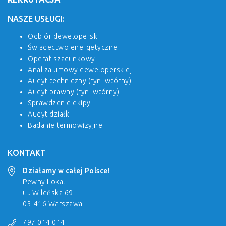
NASZE USŁUGI:
Odbiór deweloperski
Świadectwo energetyczne
Operat szacunkowy
Analiza umowy deweloperskiej
Audyt techniczny (ryn. wtórny)
Audyt prawny (ryn. wtórny)
Sprawdzenie ekipy
Audyt działki
Badanie termowizyjne
KONTAKT
Działamy w całej Polsce!
Pewny Lokal
ul. Wileńska 69
03-416 Warszawa
797 014 014