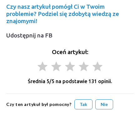
Czy nasz artykuł pomógł Ci w Twoim
problemie? Podziel się zdobytą wiedzą ze
znajomymi!
Udostępnij na FB
Oceń artykuł:
grade
grade
grade
grade
grade
Średnia
5
/5 na podstawie
131
opinii.
Czy ten artykuł był pomocny?
Tak
Nie