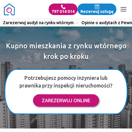
797 014 014
Rezerwuj usługę
Zarezerwuj audyt na rynku wtórnym
·
Opinie o audytach z Pewn
Kupno mieszkania z rynku wtórnego
krok po kroku
Potrzebujesz pomocy inżyniera lub
prawnika przy inspekcji nieruchomości?
ZAREZERWUJ ONLINE