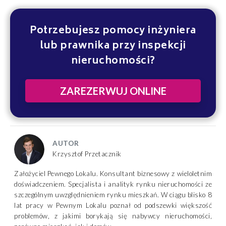
Potrzebujesz pomocy inżyniera
lub prawnika przy inspekcji
nieruchomości?
ZAREZERWUJ ONLINE
AUTOR
Krzysztof Przetacznik
Założyciel Pewnego Lokalu. Konsultant biznesowy z wieloletnim
doświadczeniem. Specjalista i analityk rynku nieruchomości ze
szczególnym uwzględnieniem rynku mieszkań. W ciągu blisko 8
lat pracy w Pewnym Lokalu poznał od podszewki większość
problemów, z jakimi borykają się nabywcy nieruchomości,