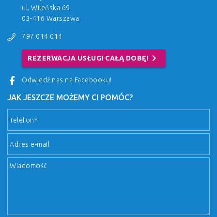
ul. Wileńska 69
03-416 Warszawa
797 014 014
chevron_right
REZERWACJA USŁUGI CAŁĄ DOBĘ!
Odwiedź nas na Facebooku!
JAK JESZCZE MOŻEMY CI POMÓC?