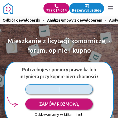
797 014 014
Rezerwuj usługę
Odbiór deweloperski
·
Analiza umowy z deweloperem
·
Audy
Mieszkanie z licytacji komorniczej -
forum, opinie i kupno
Potrzebujesz pomocy prawnika lub
inżyniera przy kupnie nieruchomości?
ZAMÓW ROZMOWĘ
Oddzwaniamy w kilka minut!