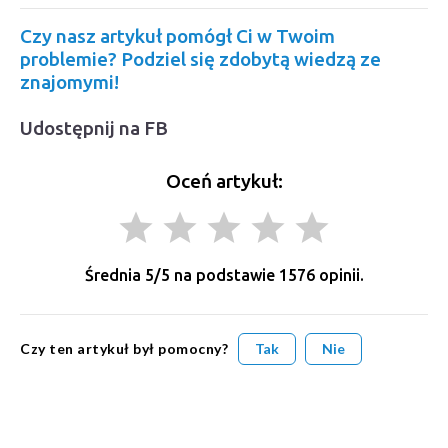
Czy nasz artykuł pomógł Ci w Twoim
problemie? Podziel się zdobytą wiedzą ze
znajomymi!
Udostępnij na FB
Oceń artykuł:
grade
grade
grade
grade
grade
Średnia
5
/5 na podstawie
1576
opinii.
Czy ten artykuł był pomocny?
Tak
Nie