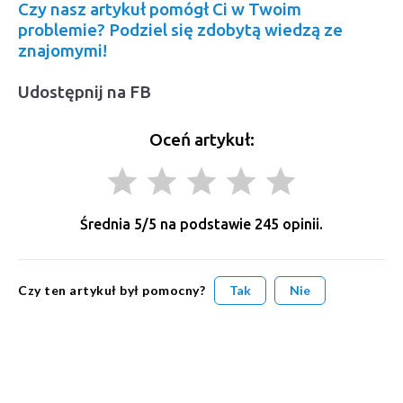
Czy nasz artykuł pomógł Ci w Twoim
problemie? Podziel się zdobytą wiedzą ze
znajomymi!
Udostępnij na FB
Oceń artykuł:
grade
grade
grade
grade
grade
Średnia
5
/5 na podstawie
245
opinii.
Czy ten artykuł był pomocny?
Tak
Nie