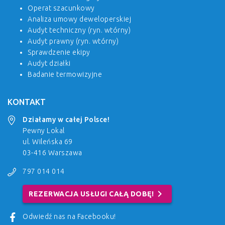
Operat szacunkowy
Analiza umowy deweloperskiej
Audyt techniczny (ryn. wtórny)
Audyt prawny (ryn. wtórny)
Sprawdzenie ekipy
Audyt działki
Badanie termowizyjne
KONTAKT
Działamy w całej Polsce!
Pewny Lokal
ul. Wileńska 69
03-416 Warszawa
797 014 014
chevron_right
REZERWACJA USŁUGI CAŁĄ DOBĘ!
Odwiedź nas na Facebooku!