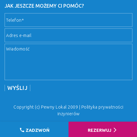
JAK JESZCZE MOŻEMY CI POMÓC?
Copyright (c) Pewny Lokal 2009 |
Polityka prywatności
inżynierów
call
arrow_forward_ios
ZADZWOŃ
REZERWUJ