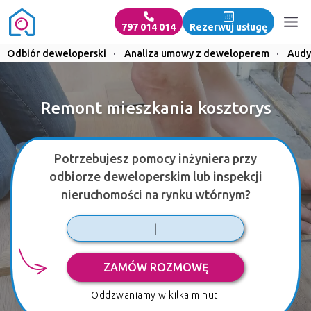
797 014 014
Rezerwuj usługę
Odbiór deweloperski
·
Analiza umowy z deweloperem
·
Audy
Remont mieszkania kosztorys
Potrzebujesz pomocy inżyniera przy
odbiorze deweloperskim lub inspekcji
nieruchomości na rynku wtórnym?
ZAMÓW ROZMOWĘ
Oddzwaniamy w kilka minut!