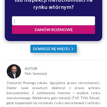
lub inspekcji nieruchomości na
rynku wtórnym?
ZAMÓW ROZMOWĘ
DOWIEDZ SIĘ WIĘCEJ
arrow_forward_ios
AUTOR
Piotr Semeniuk
Założyciel Pewnego Lokalu. Specjalista prawa nieruchomości.
Doktor nauk prawnych (doktorat z prawa ochrony
konsumentów). Z zamiłowania inwestor i analityk rynku
mieszkaniowego. Wielokrotny gość telewizji (TVP, TVN, Polsat),
gdzie wypowiadał się na tematy rynku nieruchomości i ochrony