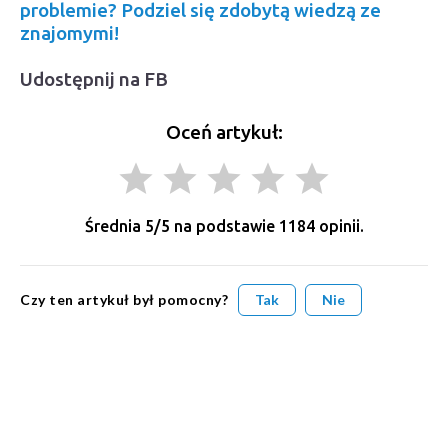
problemie? Podziel się zdobytą wiedzą ze
znajomymi!
Udostępnij na FB
Oceń artykuł:
grade
grade
grade
grade
grade
Średnia
5
/5 na podstawie
1184
opinii.
Czy ten artykuł był pomocny?
Tak
Nie