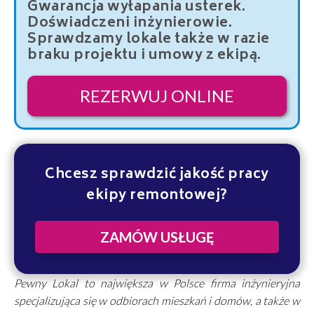
Gwarancja wyłapania usterek.
Doświadczeni inżynierowie.
Sprawdzamy lokale także w razie
braku projektu i umowy z ekipą.
REZERWUJ ONLINE
Chcesz sprawdzić jakość pracy
ekipy remontowej?
ZAMÓW USŁUGĘ
Pewny Lokal to największa w Polsce firma inżynieryjna
specjalizująca się w odbiorach mieszkań i domów, a także w