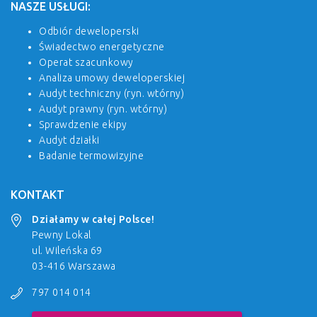
NASZE USŁUGI:
Odbiór deweloperski
Świadectwo energetyczne
Operat szacunkowy
Analiza umowy deweloperskiej
Audyt techniczny (ryn. wtórny)
Audyt prawny (ryn. wtórny)
Sprawdzenie ekipy
Audyt działki
Badanie termowizyjne
KONTAKT
Działamy w całej Polsce!
Pewny Lokal
ul. Wileńska 69
03-416 Warszawa
797 014 014