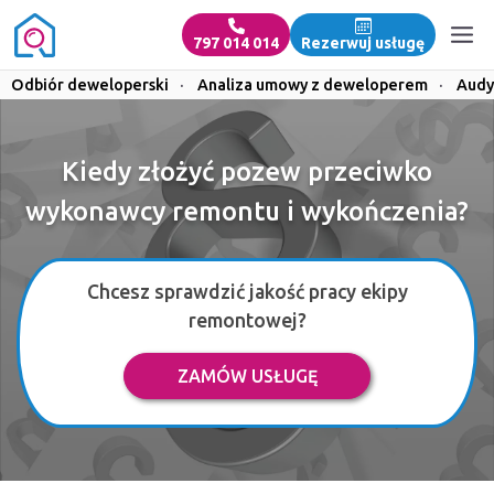
797 014 014
Rezerwuj usługę
Odbiór deweloperski
·
Analiza umowy z deweloperem
·
Audy
Kiedy złożyć pozew przeciwko
wykonawcy remontu i wykończenia?
Chcesz sprawdzić jakość pracy ekipy
remontowej?
ZAMÓW USŁUGĘ