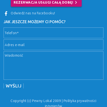
chevron_right
REZERWACJA USŁUGI CAŁĄ DOBĘ!
Odwiedź nas na Facebooku!
JAK JESZCZE MOŻEMY CI POMÓC?
Copyright (c) Pewny Lokal 2009 |
Polityka prywatności
inżynierów