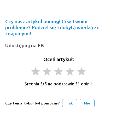
Czy nasz artykuł pomógł Ci w Twoim
problemie? Podziel się zdobytą wiedzą ze
znajomymi!
Udostępnij na FB
Oceń artykuł:
grade
grade
grade
grade
grade
Średnia
5
/5 na podstawie
51
opinii.
Czy ten artykuł był pomocny?
Tak
Nie