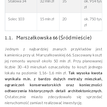
Stalowa 34
32 mln zł
35
ok. 914 tys.
zł
Solec 103
15 mln zł
20
ok. 750 tys.
zł
Marszałkowska 66 (Śródmieście)
Jednym z najbardziej znanych przykładów jest
kamienica przy ul. Marszałkowskiej 66. Szacowany koszt
jej remontu wynosił około 50 mln zł. Przy planowanej
liczbie 30–43 mieszkań oznaczałoby to koszt jednego
lokalu na poziomie 1,16–1,6 mln zł.
Tak wysoka kwota
wynikała m.in. z bardzo dużych metraży mieszkań,
ograniczeń konserwatorskich oraz konieczności
odtworzenia historycznych detali architektonicznych.
Ostatecznie miasto zdecydowało się sprzedać
nieruchomość zamiast realizować inwestycję.