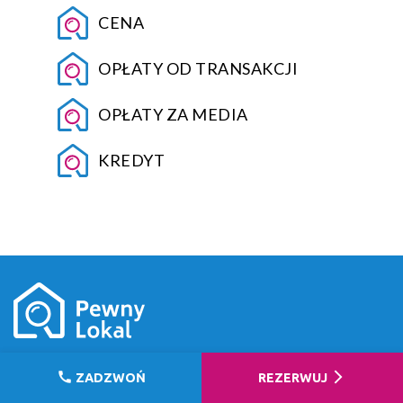
CENA
OPŁATY OD TRANSAKCJI
OPŁATY ZA MEDIA
KREDYT
BAZA WIEDZY
call
arrow_forward_ios
ZADZWOŃ
REZERWUJ
NAJCZĘŚCIEJ ZADAWANE PYTANIA