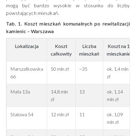
mogą być bardzo wysokie w stosunku do liczby
powstających mieszkań.
Tab. 1. Koszt mieszkań komunalnych po rewitalizacji
kamienic – Warszawa
Lokalizacja
Koszt
Liczba
Koszt na 1
całkowity
mieszkań
mieszkanie
Marszałkowska
50 mln zł
~35
ok. 1,4 mln
66
zł
Mała 13a
14,8 mln
13
ok. 1,14
zł
mln zł
Stalowa 54
12 mln zł
11
ok. 1,09
mln zł